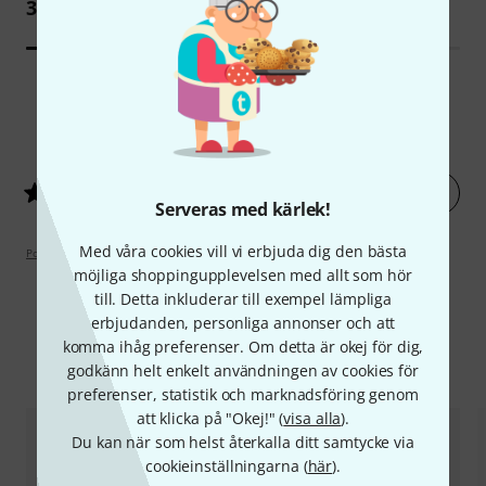
329 kr
1
Kundbetyg
Betygsätt nu
5
/ 5
Serveras med kärlek!
Med våra cookies vill vi erbjuda dig den bästa
Poängpolicy
möjliga shoppingupplevelsen med allt som hör
till. Detta inkluderar till exempel lämpliga
erbjudanden, personliga annonser och att
komma ihåg preferenser. Om detta är okej för dig,
Jämför alternativ
godkänn helt enkelt användningen av cookies för
preferenser, statistik och marknadsföring genom
att klicka på "Okej!" (
visa alla
).
Du kan när som helst återkalla ditt samtycke via
cookieinställningarna (
här
).