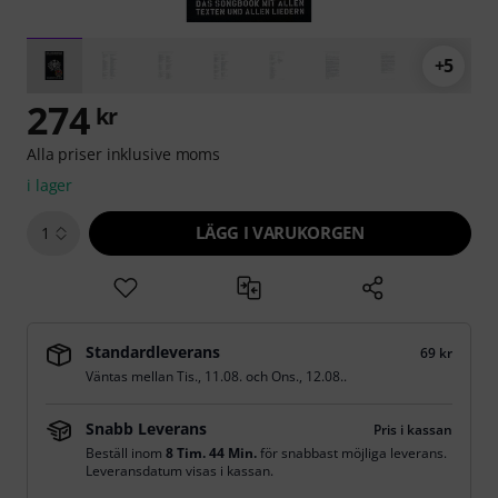
+5
274
kr
Alla priser inklusive moms
i lager
LÄGG I VARUKORGEN
1
Standardleverans
69 kr
Väntas mellan
Tis., 11.08.
och
Ons., 12.08.
.
Snabb Leverans
Pris i kassan
Beställ inom
8 Tim. 44 Min.
för snabbast möjliga leverans.
Leveransdatum visas i kassan.