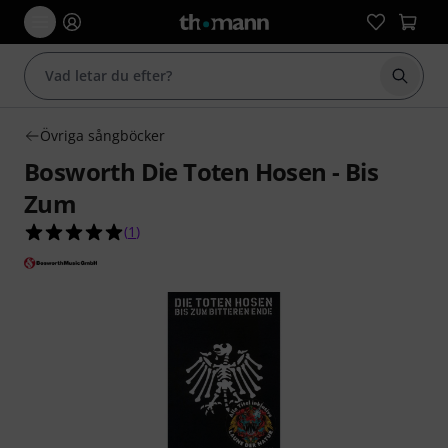
Börja 
Övriga sångböcker
Bosworth Die Toten Hosen - Bis
Zum
5.0 av 5 stjärnor från 1 kundbetyg
(
1
)