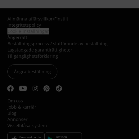
Allmänna affärsvillkor
/
Finstilt
Integritetspolicy
Cookie-inställningar
Ångerrätt
Beställningsprocess / slutförande av beställning
Lagstadgade garantirättigheter
Tillgänglighetsförklaring
Ångra beställning
Om oss
Jobb & karriär
Blog
Annonser
Visselblåsarsystem