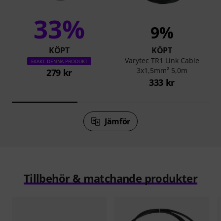
33%
9%
KÖPT
KÖPT
Varytec TR1 Link Cable
EXAKT DENNA PRODUKT
3x1,5mm² 5,0m
279 kr
333 kr
Jämför
Tillbehör & matchande produkter