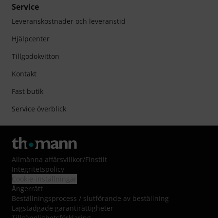
Service
Leveranskostnader och leveranstid
Hjälpcenter
Tillgodokvitton
Kontakt
Fast butik
Service överblick
Allmänna affärsvillkor
/
Finstilt
Integritetspolicy
Cookie-inställningar
Ångerrätt
Beställningsprocess / slutförande av beställning
Lagstadgade garantirättigheter
Tillgänglighetsförklaring