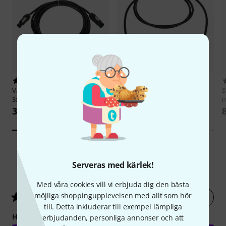
5
8
Varytec
TR1 Link Cable
Varytec
TR1 Link Cable
S
3x1,5mm² 5,0m
3x1,5mm² 2,0m
m
333 kr
279 kr
Serveras med kärlek!
4
Kundbetyg
Med våra cookies vill vi erbjuda dig den bästa
möjliga shoppingupplevelsen med allt som hör
Betygsätt nu
5
/ 5
till. Detta inkluderar till exempel lämpliga
HANTVERKSKVALITET
erbjudanden, personliga annonser och att