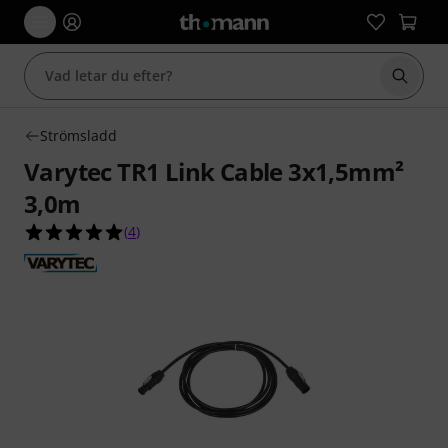
Börja 
Strömsladd
Varytec TR1 Link Cable 3x1,5mm²
3,0m
5.0 av 5 stjärnor från 4 kundbetyg
(
4
)