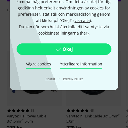
komma ihåg preferenser. Om detta är okej för dig,
godkänn helt enkelt användningen av cookies för
Poängpolicy
preferenser, statistik och marknadsföring genom
att klicka på "Okej!" (
visa alla
).
Du kan när som helst återkalla ditt samtycke via
cookieinställningarna (
här
).
Jämför alternativ
Okej
Vägra cookies
Ytterligare information
·
Finstilt
Privacy Policy
55
45
Varytec
PT Power Cable
Varytec
PT Link Cable 3x1,5mm²
V
3x1,5mm² 5,0m
5,0m
3
279 kr
279 kr