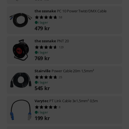
the sssnake
PC 10 Power Twist/DMX Cable
58
i lager
479
kr
the sssnake
PNT 20
129
i lager
769
kr
Stairville
Power Cable 20m 1,5mm²
25
i lager
545
kr
Varytec
PT Link Cable 3x1,5mm² 0,5m
8
i lager
199
kr