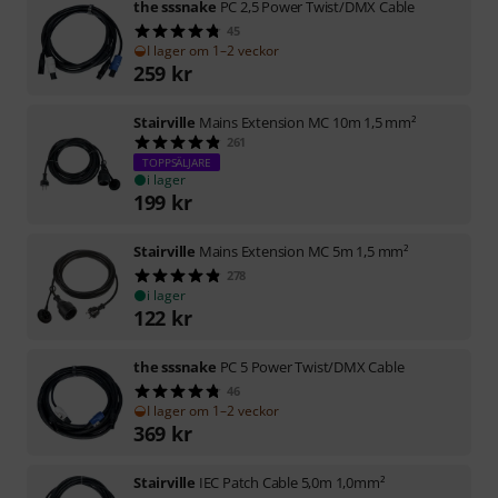
the sssnake
PC 2,5 Power Twist/DMX Cable
45
I lager om 1–2 veckor
259
kr
Stairville
Mains Extension MC 10m 1,5 mm²
261
TOPPSÄLJARE
i lager
199
kr
Stairville
Mains Extension MC 5m 1,5 mm²
278
i lager
122
kr
the sssnake
PC 5 Power Twist/DMX Cable
46
I lager om 1–2 veckor
369
kr
Stairville
IEC Patch Cable 5,0m 1,0mm²