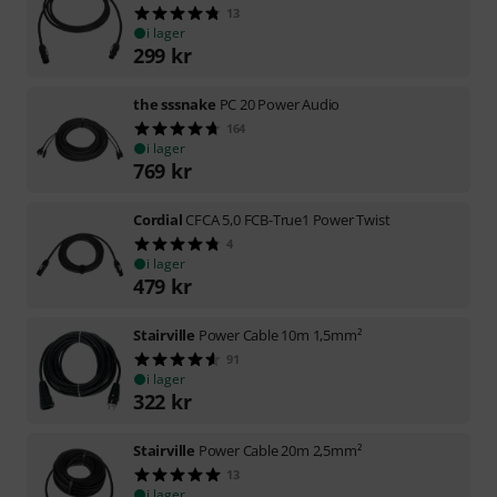
13
i lager
299
kr
the sssnake
PC 20 Power Audio
164
i lager
769
kr
Cordial
CFCA 5,0 FCB-True1 Power Twist
4
i lager
479
kr
Stairville
Power Cable 10m 1,5mm²
91
i lager
322
kr
Stairville
Power Cable 20m 2,5mm²
13
i lager