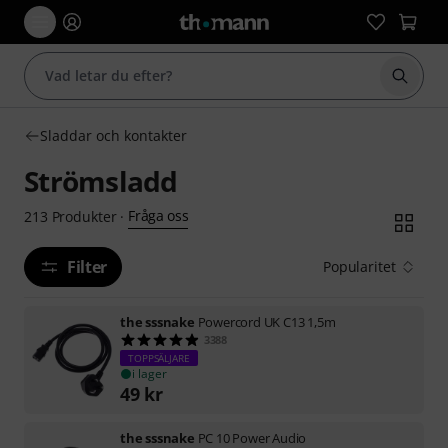
Börja 
Sladdar och kontakter
Strömsladd
Fråga oss
213
Produkter
·
Filter
Popularitet
the sssnake
Powercord UK C13 1,5m
3388
TOPPSÄLJARE
i lager
49
kr
the sssnake
PC 10 Power Audio