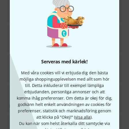
55
i lager
279
kr
Varytec
Cable Drum IP44 50m 3x 1,5 mm²
52
i lager
949
kr
Varytec
TR1 Link Cable 3x2,5mm² 2,0m
Serveras med kärlek!
8
i lager
Med våra cookies vill vi erbjuda dig den bästa
279
kr
möjliga shoppingupplevelsen med allt som hör
till. Detta inkluderar till exempel lämpliga
Stairville
Power Twist Link Cable 5,0m
erbjudanden, personliga annonser och att
87
komma ihåg preferenser. Om detta är okej för dig,
i lager
godkänn helt enkelt användningen av cookies för
369
kr
preferenser, statistik och marknadsföring genom
att klicka på "Okej!" (
visa alla
).
Stairville
Power Cable 3m 2,5mm²
Du kan när som helst återkalla ditt samtycke via
20