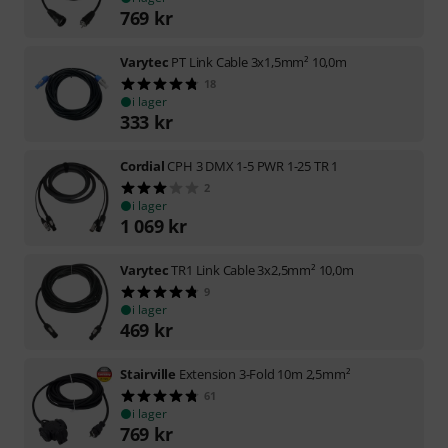
769
kr
Varytec
PT Link Cable 3x1,5mm² 10,0m
18
i lager
333
kr
Cordial
CPH 3 DMX 1-5 PWR 1-25 TR 1
2
i lager
1 069
kr
Varytec
TR1 Link Cable 3x2,5mm² 10,0m
9
i lager
469
kr
Stairville
Extension 3-Fold 10m 2,5mm²
61
i lager
769
kr