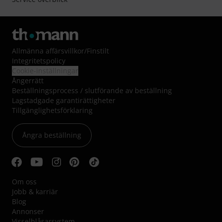
Allmänna affärsvillkor
/
Finstilt
Integritetspolicy
Cookie-inställningar
Ångerrätt
Beställningsprocess / slutförande av beställning
Lagstadgade garantirättigheter
Tillgänglighetsförklaring
Ångra beställning
Om oss
Jobb & karriär
Blog
Annonser
Visselblåsarsystem