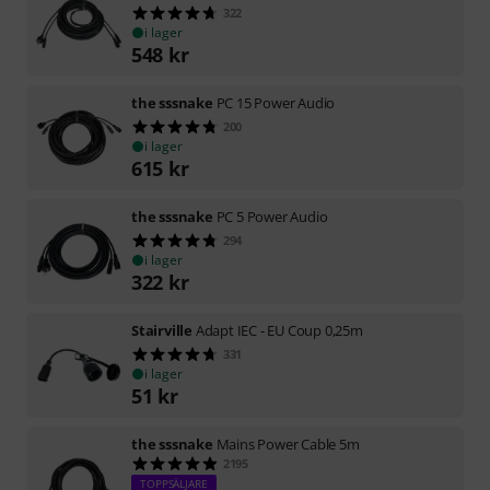
322
i lager
548
kr
the sssnake
PC 15 Power Audio
200
i lager
615
kr
the sssnake
PC 5 Power Audio
294
i lager
322
kr
Stairville
Adapt IEC - EU Coup 0,25m
331
i lager
51
kr
the sssnake
Mains Power Cable 5m
2195
TOPPSÄLJARE