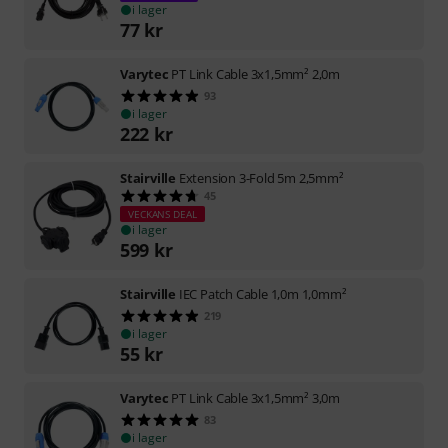
i lager
77
kr
Varytec
PT Link Cable 3x1,5mm² 2,0m
93
i lager
222
kr
Stairville
Extension 3-Fold 5m 2,5mm²
45
VECKANS DEAL
i lager
599
kr
Stairville
IEC Patch Cable 1,0m 1,0mm²
219
i lager
55
kr
Varytec
PT Link Cable 3x1,5mm² 3,0m
83
i lager