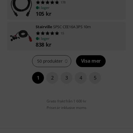
178
i lager
105
kr
Stairville
SPSC CEE16A 3PS 10m
15
i lager
838
kr
Visa mer
50 produkter
1
2
3
4
5
Gratis frakt från 1 600 kr
Priset är inklusive moms