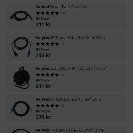
Cordial
Power Twist Cable 3m
236
i lager
311
kr
Varytec
PT Power Cable 3x1,5mm² 3,0m
35
i lager
233
kr
Varytec
Cable Drum IP44 25m 3x 1,5 mm²
43
i lager
611
kr
Varytec
PT Link Cable 3x1,5mm² 5,0m
45
i lager
279
kr
Varytec
TR1 Link Cable 3x2,5mm² 3,0m