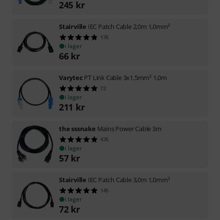
245
kr
Stairville
IEC Patch Cable 2,0m 1,0mm²
176
i lager
66
kr
Varytec
PT Link Cable 3x1,5mm² 1,0m
72
i lager
211
kr
the sssnake
Mains Power Cable 3m
476
i lager
57
kr
Stairville
IEC Patch Cable 3,0m 1,0mm²
145
i lager
72
kr