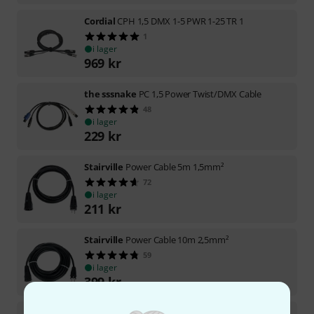
Cordial
CPH 1,5 DMX 1-5 PWR 1-25 TR 1
1
i lager
969
kr
the sssnake
PC 1,5 Power Twist/DMX Cable
48
i lager
229
kr
Stairville
Power Cable 5m 1,5mm²
72
i lager
211
kr
Stairville
Power Cable 10m 2,5mm²
59
i lager
399
kr
Varytec
PT Power Cable 3x1,5mm² 5,0m