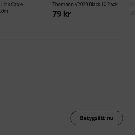
 Link Cable
Thomann
V2020 Black 10 Pack
St
2,0m
79 kr
4
Betygsätt nu