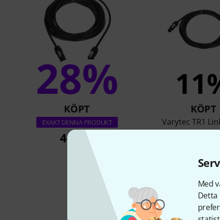
28%
11
KÖPT
KÖPT
Varytec TR1 Lin
EXAKT DENNA PRODUKT
3x1,5mm² 5
413 kr
333 k
Serv
Med vå
Detta 
prefer
statis