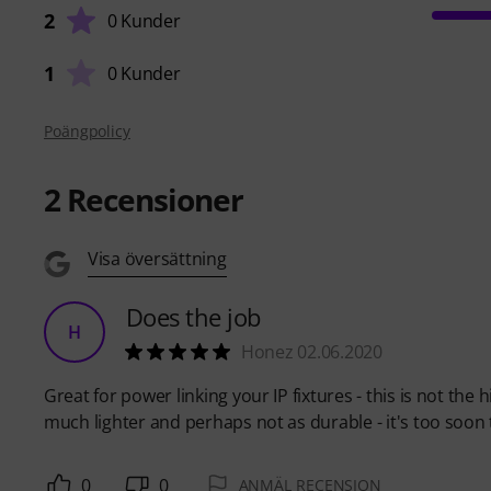
2
0 Kunder
1
0 Kunder
Poängpolicy
2
Recensioner
Visa översättning
Does the job
H
Honez 02.06.2020
Great for power linking your IP fixtures - this is not the
much lighter and perhaps not as durable - it's too soon
0
0
ANMÄL RECENSION