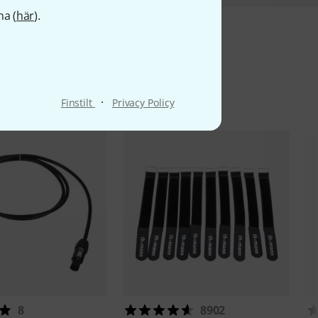
na (
här
).
ter
·
Finstilt
Privacy Policy
8
8902