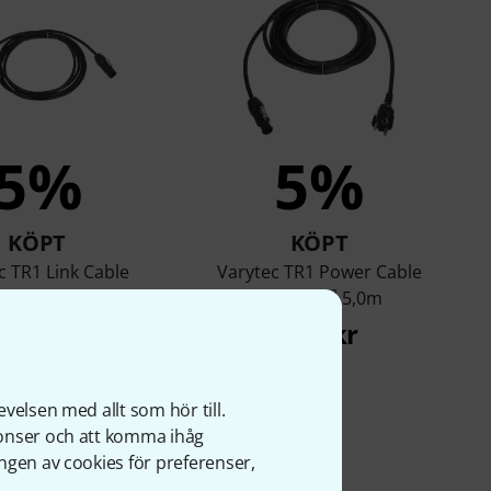
5%
5%
KÖPT
KÖPT
c TR1 Link Cable
Varytec TR1 Power Cable
1,5mm² 3,0m
3x1,5mm² 5,0m
279 kr
279 kr
velsen med allt som hör till.
nonser och att komma ihåg
ngen av cookies för preferenser,