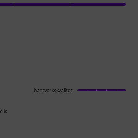
hantverkskvalitet
e is