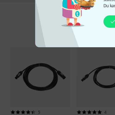
Du kan
Ti
5
4