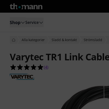
Shop
Service
Alla kategorier
Sladd & kontakt
Strömsladd
Varytec TR1 Link Cabl
5.0 av 5 stjärnor från 4 kundbetyg
(
4
)