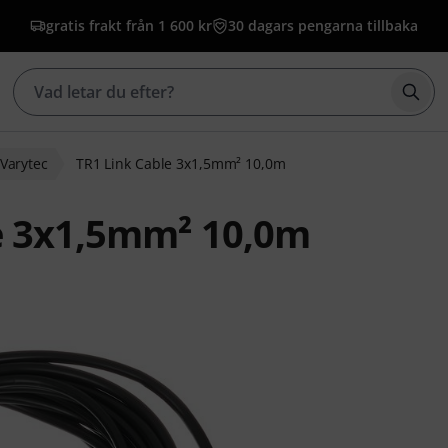
gratis frakt från 1 600 kr
30 dagars pengarna tillbaka
Börj
Varytec
TR1 Link Cable 3x1,5mm² 10,0m
e 3x1,5mm² 10,0m