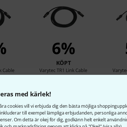
%
6%
KÖPT
k Cable
Varytec TR1 Link Cable
Varyte
,0m
3x2,5mm² 5,0m
3x
r
379 kr
eras med kärlek!
ra cookies vill vi erbjuda dig den bästa möjliga shoppingupple
Jämför
inkluderar till exempel lämpliga erbjudanden, personliga an
enser. Om detta är okej för dig, godkänn helt enkelt användni
tik och marknadsföring genom att klicka på "Okej!" (
visa alla
).