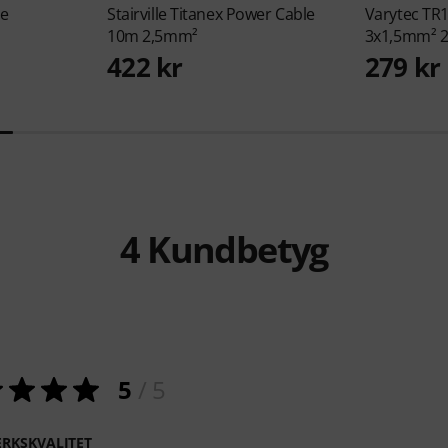
le
Stairville
Titanex Power Cable
Varytec
TR1
10m 2,5mm²
3x1,5mm² 
422 kr
279 kr
4
Kundbetyg
5
/ 5
RKSKVALITET