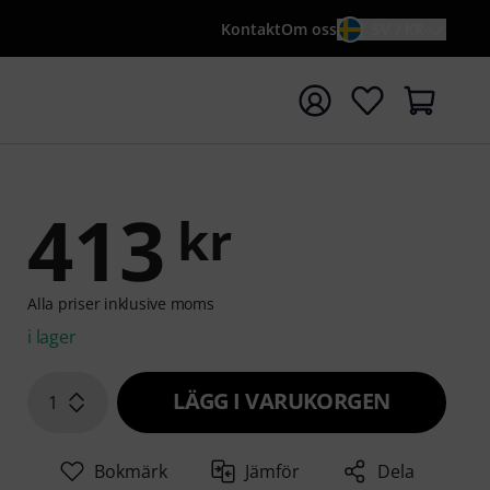
Kontakt
Om oss
SV / KR
a sökningen med söktermen {searchTerm}
413
kr
Alla priser inklusive moms
i lager
LÄGG I VARUKORGEN
1
Bokmärk
Jämför
Dela