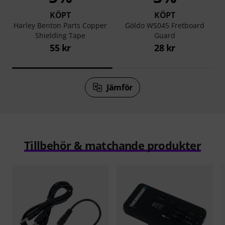
KÖPT
KÖPT
Harley Benton Parts Copper
Göldo WS045 Fretboard
Shielding Tape
Guard
55 kr
28 kr
Jämför
Tillbehör & matchande produkter