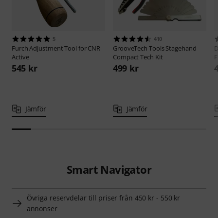
5
410
Furch
Adjustment Tool for CNR
GrooveTech Tools
Stagehand
D
Active
Compact Tech Kit
F
545 kr
499 kr
Jämför
Jämför
Smart Navigator
Övriga reservdelar till priser från 450 kr - 550 kr
annonser