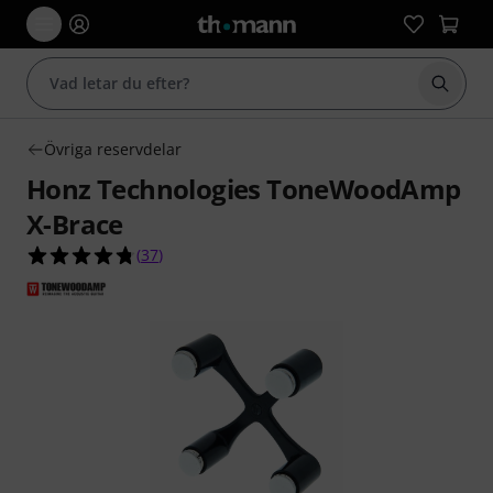
Börja 
Övriga reservdelar
Honz Technologies ToneWoodAmp
X-Brace
4.7 av 5 stjärnor från 37 kundbetyg
(
37
)