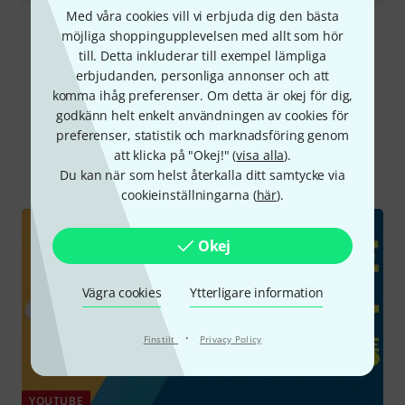
Med våra cookies vill vi erbjuda dig den bästa
möjliga shoppingupplevelsen med allt som hör
Läs alla recensioner
till. Detta inkluderar till exempel lämpliga
erbjudanden, personliga annonser och att
komma ihåg preferenser. Om detta är okej för dig,
godkänn helt enkelt användningen av cookies för
Visste du?
preferenser, statistik och marknadsföring genom
att klicka på "Okej!" (
visa alla
).
Alla
videos
Onlineguide
Du kan när som helst återkalla ditt samtycke via
cookieinställningarna (
här
).
Okej
Vägra cookies
Ytterligare information
·
Finstilt
Privacy Policy
YOUTUBE