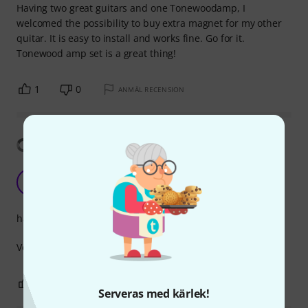
Having two great guitars and one Tonewoodamp, I
welcomed the possibility to buy extra magnet for my other
quitar. It is easy to install and works fine. Go for it.
Tonewood amp set is a great thing!
1
0
ANMÄL RECENSION
Visa översättning
Very strong magnets
R
ronaldsharpe 01.09.2020
hantverkskvalitet
Very good and handy to have a spare for another guitar
0
0
ANMÄL RECENSION
Serveras med kärlek!