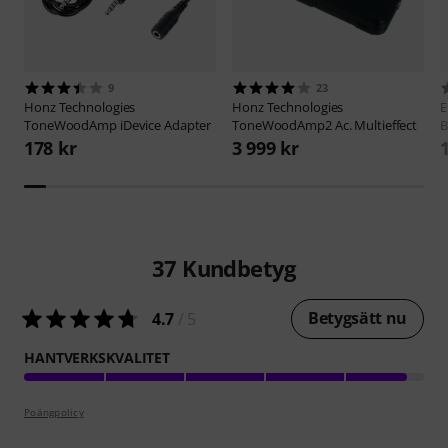
9
23
Honz Technologies
Honz Technologies
E
ToneWoodAmp iDevice Adapter
ToneWoodAmp2 Ac. Multieffect
B
178 kr
3 999 kr
37
Kundbetyg
Betygsätt nu
4.7
/ 5
HANTVERKSKVALITET
Poängpolicy