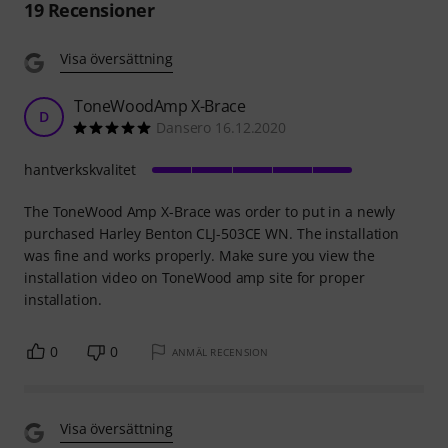
19
Recensioner
Visa översättning
ToneWoodAmp X-Brace
D
Dansero 16.12.2020
hantverkskvalitet
The ToneWood Amp X-Brace was order to put in a newly
purchased Harley Benton CLJ-503CE WN. The installation
was fine and works properly. Make sure you view the
installation video on ToneWood amp site for proper
installation.
0
0
ANMÄL RECENSION
Visa översättning