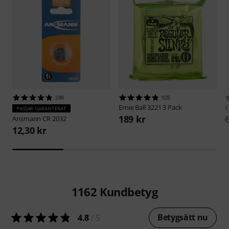
280
925
Ernie Ball
3221 3 Pack
E
PASSAR GARANTERAT
189 kr
Ansmann
CR 2032
12,30 kr
1162
Kundbetyg
Betygsätt nu
4.8
/ 5