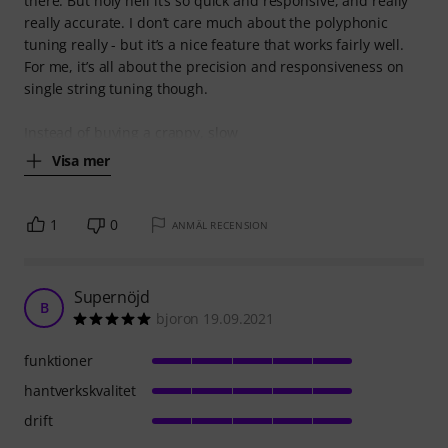
there. But holy hell it’s so quick and responsive, and really
really accurate. I don’t care much about the polyphonic
tuning really - but it’s a nice feature that works fairly well.
For me, it’s all about the precision and responsiveness on
single string tuning though.
Instead of buying a crappy, slow
Visa mer
1
0
ANMÄL RECENSION
Supernöjd
B
bjoron 19.09.2021
funktioner
hantverkskvalitet
drift