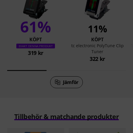
61%
11%
KÖPT
KÖPT
tc electronic PolyTune Clip
EXAKT DENNA PRODUKT
Tuner
319 kr
322 kr
Jämför
Tillbehör & matchande produkter