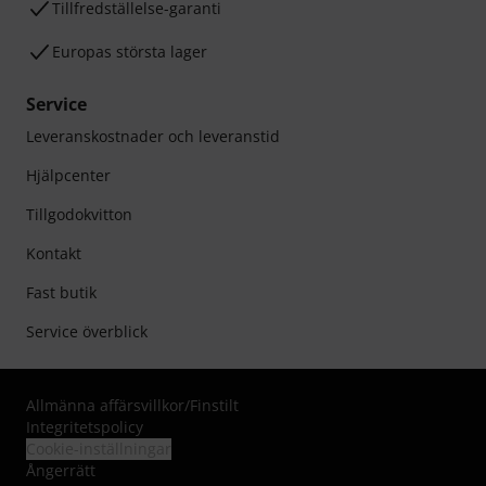
Tillfredställelse-garanti
Europas största lager
Service
Leveranskostnader och leveranstid
Hjälpcenter
Tillgodokvitton
Kontakt
Fast butik
Service överblick
Allmänna affärsvillkor
/
Finstilt
Integritetspolicy
Cookie-inställningar
Ångerrätt