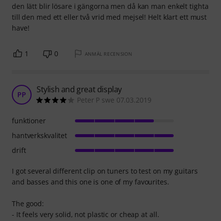
den lätt blir lösare i gängorna men då kan man enkelt tighta
till den med ett eller två vrid med mejsel! Helt klart ett must
have!
1
0
ANMÄL RECENSION
Stylish and great display
PP
Peter P swe 07.03.2019
funktioner
hantverkskvalitet
drift
I got several different clip on tuners to test on my guitars
and basses and this one is one of my favourites.
The good:
- It feels very solid, not plastic or cheap at all.