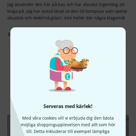
Jag använder den här på bas och har absolut ingenting att
klaga på. Jag har också lånat ut den till kompisar som spelar
akustisk och elektrisk gitarr, inte heller där några klagomål.
0
0
ANMÄL RECENSION
Läs alla recensioner
Visste du?
Alla
videos
Onlineguide
Nedladdningar
Serveras med kärlek!
Med våra cookies vill vi erbjuda dig den bästa
möjliga shoppingupplevelsen med allt som hör
till. Detta inkluderar till exempel lämpliga