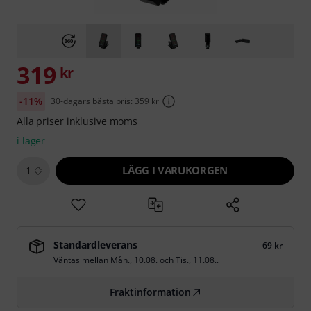
319
kr
-11%
30-dagars bästa pris: 359 kr
Alla priser inklusive moms
i lager
LÄGG I VARUKORGEN
1
Standardleverans
69 kr
Väntas mellan
Mån., 10.08.
och
Tis., 11.08.
.
Fraktinformation