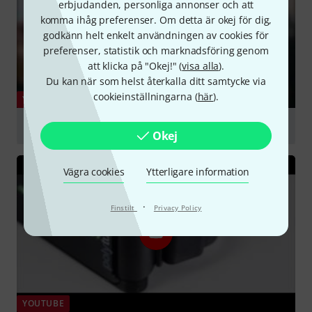
erbjudanden, personliga annonser och att
komma ihåg preferenser. Om detta är okej för dig,
godkänn helt enkelt användningen av cookies för
preferenser, statistik och marknadsföring genom
att klicka på "Okej!" (
visa alla
).
Du kan när som helst återkalla ditt samtycke via
cookieinställningarna (
här
).
YOUTUBE
Polytune Clip - official product video
Okej
Spela
Vägra cookies
Ytterligare information
·
Finstilt
Privacy Policy
YOUTUBE