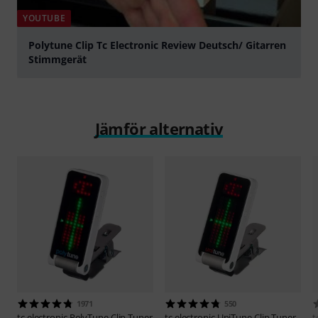
YOUTUBE
Polytune Clip Tc Electronic Review Deutsch/ Gitarren
Stimmgerät
Spela
Jämför alternativ
1971
550
tc electronic
PolyTune Clip Tuner
tc electronic
UniTune Clip Tuner
t