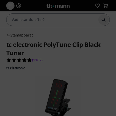
Börja 
Stämapparat
tc electronic PolyTune Clip Black
Tuner
4.8 av 5 stjärnor från 1162 kundbetyg
(
1162
)