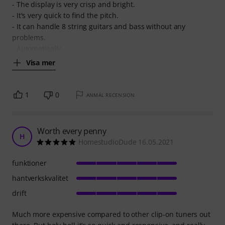
- The display is very crisp and bright.
- It's very quick to find the pitch.
- It can handle 8 string guitars and bass without any
problems.
- Automatically
Visa mer
1
0
ANMÄL RECENSION
Worth every penny
H
HomestudioDude 16.05.2021
funktioner
hantverkskvalitet
drift
Much more expensive compared to other clip-on tuners out