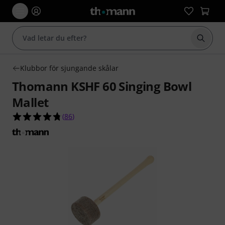
Börja 
Klubbor för sjungande skålar
Thomann KSHF 60 Singing Bowl
Mallet
4.8 av 5 stjärnor från 86 kundbetyg
(
86
)