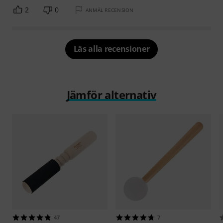
2
0
ANMÄL RECENSION
Läs alla recensioner
Jämför alternativ
47
7