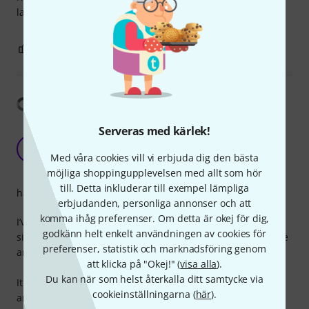
larger singing bowls.
3
0
ANMÄL RECENSION
Visa översättning
Serveras med kärlek!
Good all-round mallet for warm and consistent
bowl tones
JS
Med våra cookies vill vi erbjuda dig den bästa
Juan Sanchez Plaza 26.03.2026
möjliga shoppingupplevelsen med allt som hör
till. Detta inkluderar till exempel lämpliga
hantverkskvalitet
erbjudanden, personliga annonser och att
komma ihåg preferenser. Om detta är okej för dig,
I’ve been using the Thomann KSHF 60 mallet with my
godkänn helt enkelt användningen av cookies för
singing bowls in sessions, and it has proven to be a reliable
preferenser, statistik och marknadsföring genom
and versatile tool.
att klicka på "Okej!" (
visa alla
).
Du kan när som helst återkalla ditt samtycke via
It produces a warm, smooth tone when striking the bowl,
cookieinställningarna (
här
).
and also works well for playing around the rim to create