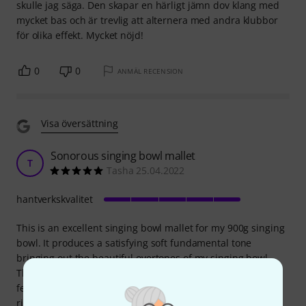
skulle jag säga. Den skapar en härligt jämn dov klang med
mycket bas och är trevlig att alternera med andra klubbor
för olika effekt. Mycket nöjd!
0
0
ANMÄL RECENSION
Visa översättning
Sonorous singing bowl mallet
T
Tasha 25.04.2022
hantverkskvalitet
This is an excellent singing bowl mallet for my 900g singing
bowl. It produces a satisfying soft fundamental tone
bringing out the beautiful overtones of my singing bowl.
This prevents the clang you sometimes get with the harder
felt-covered mallets and the tones are more subtle but
richer. I thoroughly recommend this mallet for use with