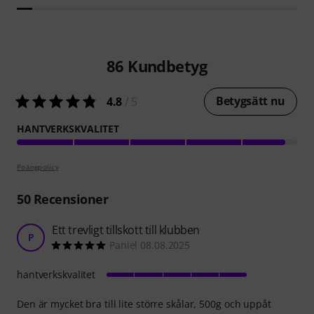
86
Kundbetyg
Betygsätt nu
4.8
/ 5
HANTVERKSKVALITET
Poängpolicy
50
Recensioner
Ett trevligt tillskott till klubben
P
Paniel 08.08.2025
hantverkskvalitet
Den är mycket bra till lite större skålar, 500g och uppåt