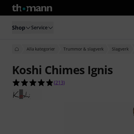
Shop
Service
Alla kategorier
Trummor & slagverk
Slagverk
Koshi Chimes Ignis
4.8 av 5 stjärnor från 213 kundbety
(
213
)