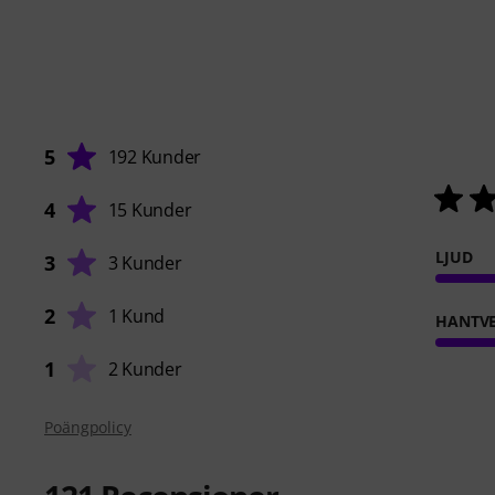
5
192 Kunder
4
15 Kunder
LJUD
3
3 Kunder
2
1 Kund
HANTVE
1
2 Kunder
Poängpolicy