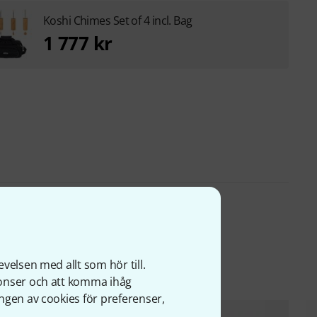
Koshi Chimes Set of 4 incl. Bag
1 777 kr
ter
velsen med allt som hör till.
nonser och att komma ihåg
ngen av cookies för preferenser,