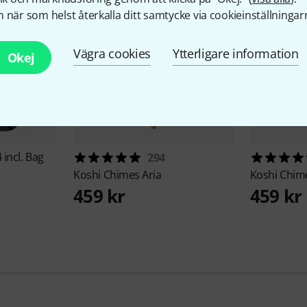
 när som helst återkalla ditt samtycke via cookieinställningar
Vägra cookies
Ytterligare information
Okej
 incl. Bag
294
Koshi
Chimes Aria
Koshi
Chime
459 kr
459 kr