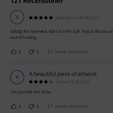
121
Recensioner
S
sweetypie16 06.08.2021
Väldigt fint hantverk, klart och fint ljud. Passar lika br
sound healing.
0
0
ANMÄL RECENSION
A beautiful piece of artwork
V
Vicmar 16.05.2022
Can provide lots of joy.
0
0
ANMÄL RECENSION