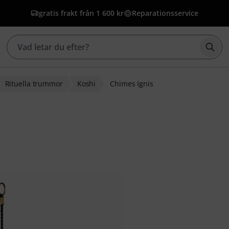
gratis frakt från 1 600 kr
Reparationsservice
Börj
Rituella trummor
Koshi
Chimes Ignis
g