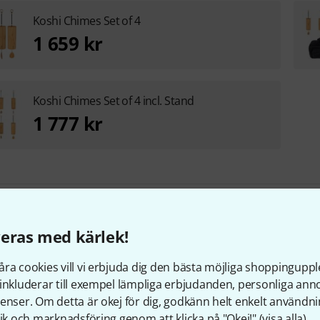
Koshi Chimes Set of 4
1 659 kr
Koshi Chimes Set of 4 incl. Stand
1 777 kr
eras med kärlek!
llbehör & matchande produk
ra cookies vill vi erbjuda dig den bästa möjliga shoppingupple
inkluderar till exempel lämpliga erbjudanden, personliga an
enser. Om detta är okej för dig, godkänn helt enkelt användni
tik och marknadsföring genom att klicka på "Okej!" (
visa alla
).