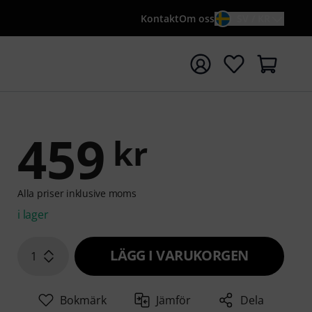
Kontakt
Om oss
SV / KR
a sökningen med söktermen {searchTerm}
459
kr
Alla priser inklusive moms
i lager
LÄGG I VARUKORGEN
1
Bokmärk
Jämför
Dela