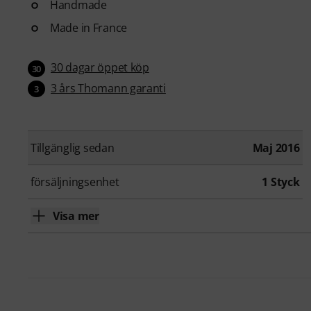
Handmade
Made in France
30 dagar öppet köp
30
3 års Thomann garanti
3
Tillgänglig sedan
Maj 2016
försäljningsenhet
1 Styck
Visa mer