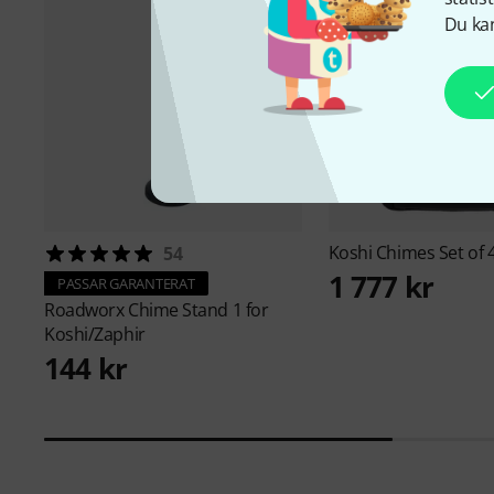
Du kan
Koshi
Chimes Set of 4
54
1 777 kr
PASSAR GARANTERAT
Roadworx
Chime Stand 1 for
Koshi/Zaphir
144 kr