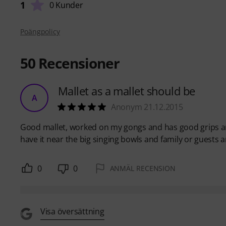
1
0 Kunder
Poängpolicy
50
Recensioner
Mallet as a mallet should be
A
Anonym 21.12.2015
Good mallet, worked on my gongs and has good grips and 
have it near the big singing bowls and family or guests 
0
0
ANMÄL RECENSION
Visa översättning