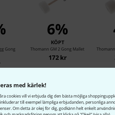
%
6%
KÖPT
Egg Gong
Thomann GM 2 Gong Mallet
Thomann 
172 kr
r
eras med kärlek!
Jämför
ra cookies vill vi erbjuda dig den bästa möjliga shoppingupple
inkluderar till exempel lämpliga erbjudanden, personliga an
enser. Om detta är okej för dig, godkänn helt enkelt användni
tik och marknadsföring genom att klicka på "Okej!" (
visa alla
).