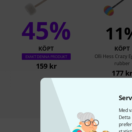
45%
11
KÖPT
KÖPT
Olli Hess Crazy 
EXAKT DENNA PRODUKT
rubber
159 kr
177 k
Serv
Med vå
Detta 
prefer
statis