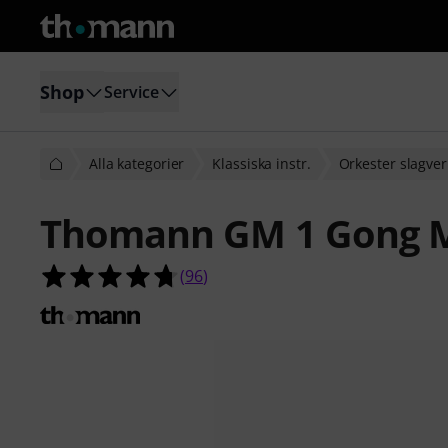
Shop
Service
Alla kategorier
Klassiska instr.
Orkester slagver
Thomann GM 1 Gong M
4.7 av 5 stjärnor från 96 kundbetyg
(
96
)