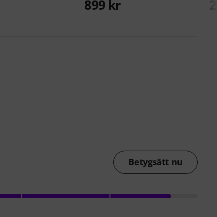
899 kr
2
Betygsätt nu