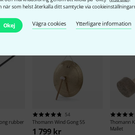
 när som helst återkalla ditt samtycke via cookieinställningar
llbehör & matchande produk
Vägra cookies
Ytterligare information
Okej
54
Gong rubber
Thomann
Wind Gong 55
Thomann
K
Mallet
1 799 kr