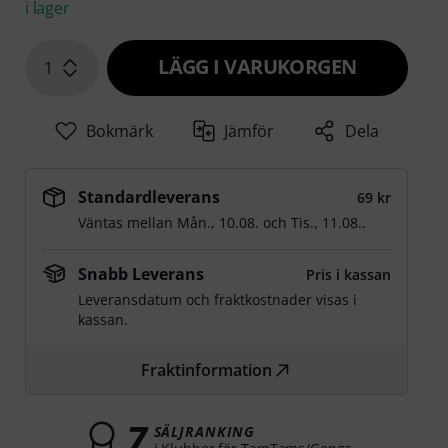
i lager
LÄGG I VARUKORGEN
1
Bokmärk
Jämför
Dela
Standardleverans
69 kr
Väntas mellan
Mån., 10.08.
och
Tis., 11.08.
.
Snabb Leverans
Pris i kassan
Leveransdatum och fraktkostnader visas i
kassan.
Fraktinformation
7
SÄLJRANKING