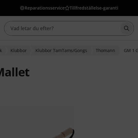
Reparationsservice
Tillfredställelse-garanti
Börj
k
Klubbor
Klubbor TamTams/Gongs
Thomann
GM 1 G
allet