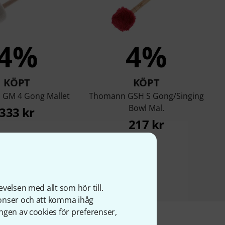
4%
4%
KÖPT
KÖPT
GM 4 Gong Mallet
Thomann GSH S Gong/Singing
Bowl Mal.
333 kr
217 kr
velsen med allt som hör till.
nonser och att komma ihåg
ngen av cookies för preferenser,