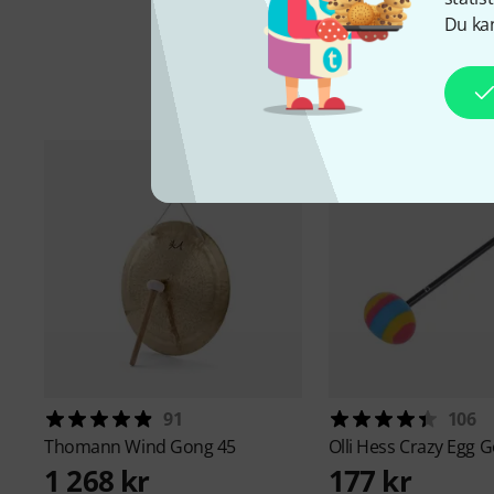
Du kan
Ti
91
106
Thomann
Wind Gong 45
Olli Hess
Crazy Egg 
1 268 kr
177 kr