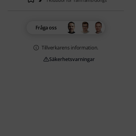
i Klubbor för TamTams/Gongs
Fråga oss
Tillverkarens information.
Säkerhetsvarningar