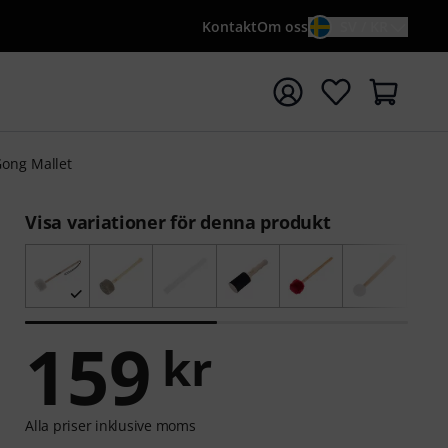
Kontakt
Om oss
SV / KR
a sökningen med söktermen {searchTerm}
ong Mallet
Visa variationer för denna produkt
159
kr
Alla priser inklusive moms