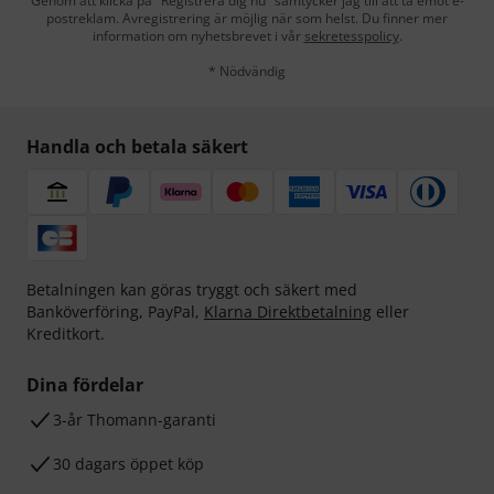
Genom att klicka på "Registrera dig nu" samtycker jag till att ta emot e-
postreklam. Avregistrering är möjlig när som helst. Du finner mer
information om nyhetsbrevet i vår
sekretesspolicy
.
* Nödvändig
Handla och betala säkert
Betalningen kan göras tryggt och säkert med
Banköverföring, PayPal,
Klarna Direktbetalning
eller
Kreditkort.
Dina fördelar
3-år Thomann-garanti
30 dagars öppet köp