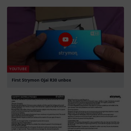
YOUTUBE
First Strymon Ojai R30 unbox
Spela