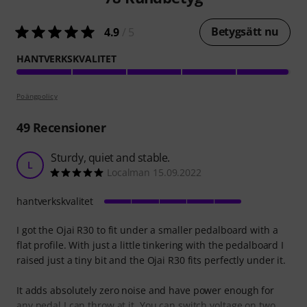
Betygsätt nu
4.9
/ 5
HANTVERKSKVALITET
Poängpolicy
49
Recensioner
Sturdy, quiet and stable.
L
Localman 15.09.2022
hantverkskvalitet
I got the Ojai R30 to fit under a smaller pedalboard with a
flat profile. With just a little tinkering with the pedalboard I
raised just a tiny bit and the Ojai R30 fits perfectly under it.
It adds absolutely zero noise and have power enough for
any pedal I can throw at it. You can switch voltage on two