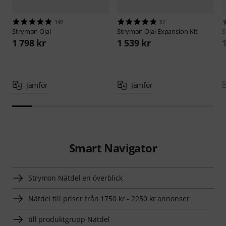
149
57
Strymon
Ojai
Strymon
Ojai Expansion Kit
S
1 798 kr
1 539 kr
Jämför
Jämför
Smart Navigator
Strymon Nätdel en överblick
Nätdel till priser från 1750 kr - 2250 kr annonser
till produktgrupp Nätdel