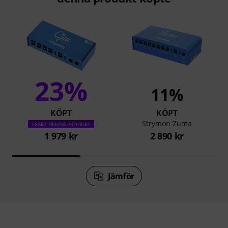
23%
11%
KÖPT
KÖPT
Strymon Zuma
EXAKT DENNA PRODUKT
1 979 kr
2 890 kr
Jämför