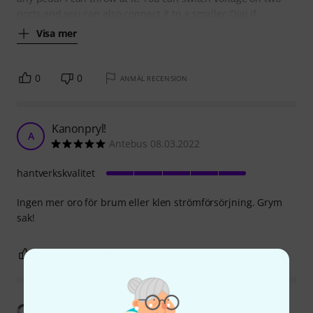
ports and you can also connect it to a smaller Ojai if
Visa mer
0
0
ANMÄL RECENSION
Kanonpryl!
A
Antebus 08.03.2022
hantverkskvalitet
Ingen mer oro för brum eller klen strömförsörjning. Grym
sak!
0
0
ANMÄL RECENSION
Visa översättning