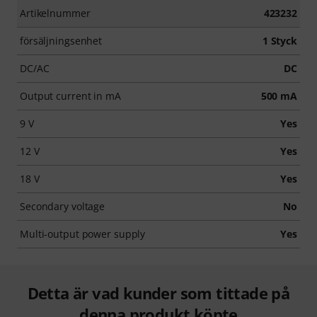
Artikelnummer
423232
försäljningsenhet
1 Styck
DC/AC
DC
Output current in mA
500 mA
9 V
Yes
12 V
Yes
18 V
Yes
Secondary voltage
No
Multi-output power supply
Yes
Detta är vad kunder som tittade på
denna produkt köpte