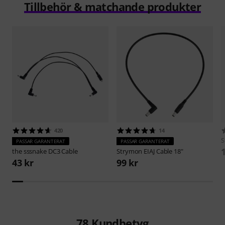
Tillbehör & matchande produkter
420
14
S
PASSAR GARANTERAT
PASSAR GARANTERAT
the sssnake
DC3 Cable
Strymon
EIAJ Cable 18"
43 kr
99 kr
78
Kundbetyg