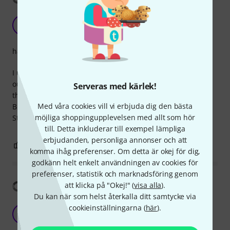
L
laszlov 11.02.2019
hantverkskvalitet
I use two of this under my pedal board. I love the two
output with multiple voltage selection and It's very useful
Serveras med kärlek!
that you can power more unit with only one power chord.
Med våra cookies vill vi erbjuda dig den bästa
Built like a tank, no noise at all and of course the standard
möjliga shoppingupplevelsen med allt som hör
Strymon quality.
till. Detta inkluderar till exempel lämpliga
erbjudanden, personliga annonser och att
0
0
ANMÄL RECENSION
komma ihåg preferenser. Om detta är okej för dig,
godkänn helt enkelt användningen av cookies för
preferenser, statistik och marknadsföring genom
Visa översättning
att klicka på "Okej!" (
visa alla
).
Du kan när som helst återkalla ditt samtycke via
Fantastic Power Supply
cookieinställningarna (
här
).
BL
Butch Longcheeks 08.03.2021