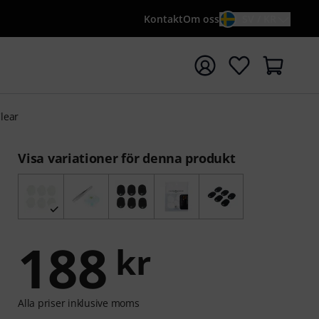
Kontakt
Om oss
SV / KR
a sökningen med söktermen {searchTerm}
lear
Visa variationer för denna produkt
188
kr
Alla priser inklusive moms