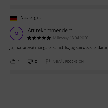
Visa original
Att rekommendera!
M
Milkyway 13.04.2020
Jag har provat många olika hittills. Jag kan dock fortf
1
0
ANMÄL RECENSION