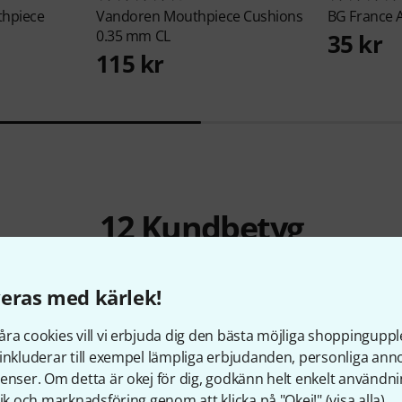
thpiece
Vandoren
Mouthpiece Cushions
BG France
0.35 mm CL
35 kr
115 kr
12
Kundbetyg
eras med kärlek!
ra cookies vill vi erbjuda dig den bästa möjliga shoppingupple
3.9
/ 5
inkluderar till exempel lämpliga erbjudanden, personliga an
enser. Om detta är okej för dig, godkänn helt enkelt användni
tik och marknadsföring genom att klicka på "Okej!" (
visa alla
).
RKSKVALITET