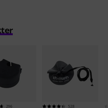
ter
296
528