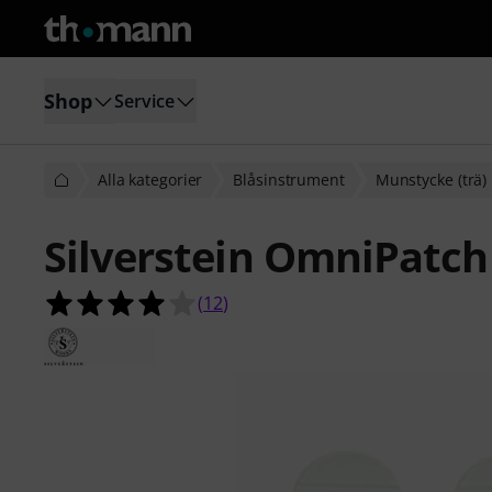
Shop
Service
Alla kategorier
Blåsinstrument
Munstycke (trä)
Silverstein OmniPatch
3.9 av 5 stjärnor från 12 kundbetyg
(
12
)