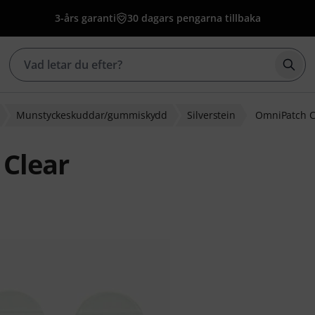
3-års garanti
30 dagars pengarna tillbaka
Börj
Munstyckeskuddar/gummiskydd
Silverstein
OmniPatch C
 Clear