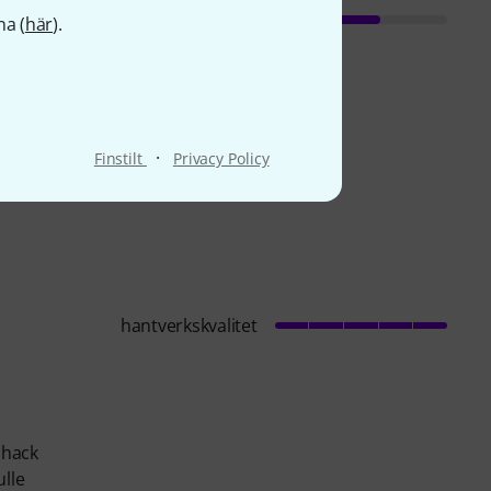
na (
här
).
·
Finstilt
Privacy Policy
hantverkskvalitet
 hack
ulle