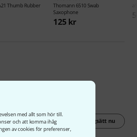
A21 Thumb Rubber
Thomann
6510 Swab
a
Saxophone
5
125 kr
velsen med allt som hör till.
Betygsätt nu
nonser och att komma ihåg
ngen av cookies för preferenser,