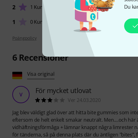
Du kan
2
1 Kund
1
0 Kunder
Poängpolicy
6
Recensioner
Visa original
För mycket utlovat
V
Ver 24.03.2020
Jag blev väldigt glad över att hitta bite gummies som in
eftersom de helt enkelt smakar neutralt. Men....och här 
vidhäftningsförmåga + lämnar knappt några limrester när 
för tänderna, så på denna plats där du äntligen "bites",