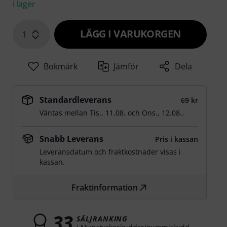
i lager
LÄGG I VARUKORGEN
1
Bokmärk
Jämför
Dela
Standardleverans
69 kr
Väntas mellan
Tis., 11.08.
och
Ons., 12.08.
.
Snabb Leverans
Pris i kassan
Leveransdatum och fraktkostnader visas i
kassan.
Fraktinformation
33
SÄLJRANKING