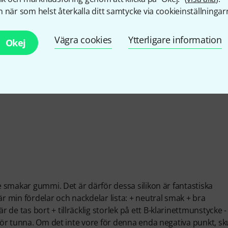
 när som helst återkalla ditt samtycke via cookieinställningar
Vägra cookies
Ytterligare information
Okej
te smakar gummi. Det är därför dessa silikon är fantastiska
är min fördelar och nackdelar lista: + neutral smak + bra
de tas bort + tillräcklig storlek på ett B-klarinettmunstycke -
 för tunna. Om det inte vore för denna enda negativa punkt, sk