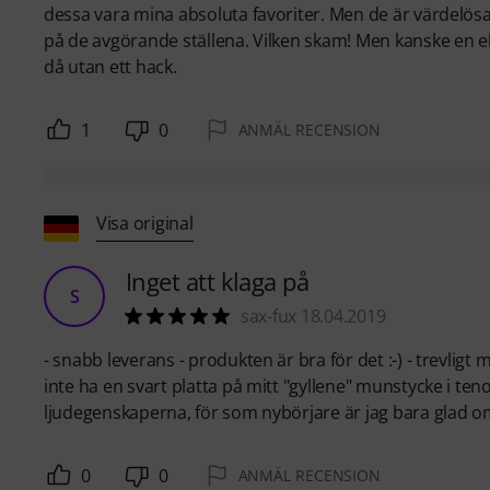
dessa vara mina absoluta favoriter. Men de är värdelösa f
på de avgörande ställena. Vilken skam! Men kanske en el
då utan ett hack.
1
0
ANMÄL RECENSION
Visa original
Inget att klaga på
S
sax-fux 18.04.2019
- snabb leverans - produkten är bra för det :-) - trevligt ma
inte ha en svart platta på mitt "gyllene" munstycke i t
ljudegenskaperna, för som nybörjare är jag bara glad om 
0
0
ANMÄL RECENSION