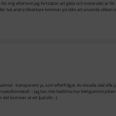
ör mig eftersom jag fortsätter att glida och materialet är för
ler två andra tillverkare kommer på idén att använda silikon 
terial - transparent: ja, som efterfrågat. Av visuella skäl ville j
enorsaxofonmetall. – Jag kan inte bedöma hur bettgummit påver
det kommer ut ett ljud alls :-)