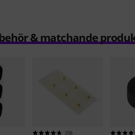
llbehör & matchande produk
356