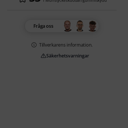
i Munstyckeskuddar/gummiskydd
Fråga oss
Tillverkarens information.
Säkerhetsvarningar