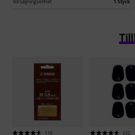
försäljningsenhet
1 Styck
Ti
116
242