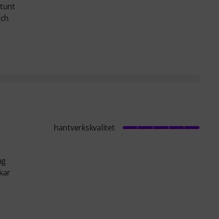
 tunt
och
hantverkskvalitet
ag
kar