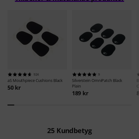
924
9
aS
Mouthpiece Cushions Black
Silverstein
OmniPatch Black
B
Plain
C
50 kr
189 kr
25
Kundbetyg