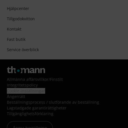
Hjälpcenter
Tillgodokvitton
Kontakt
Fast butik
Service överblick
Allmänna affärsvillkor
/
Finstilt
Integritetspolicy
Cookie-inställningar
Ångerrätt
Beställningsprocess / slutförande av beställning
Lagstadgade garantirättigheter
Tillgänglighetsförklaring
Ångra beställning