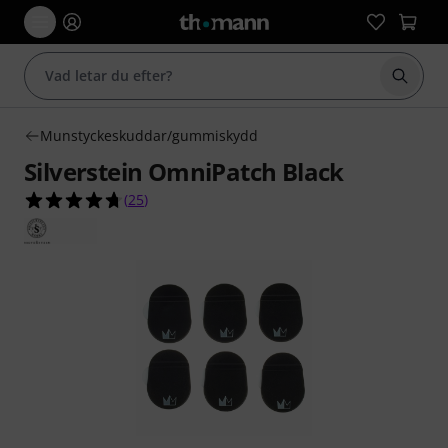
Börja 
Munstyckeskuddar/gummiskydd
Silverstein OmniPatch Black
4.7 av 5 stjärnor från 25 kundbetyg
(
25
)