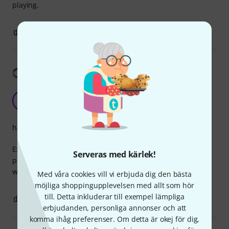
playing.
0
0
ANMÄL RECENSION
Visa översättning
Excellent
D
DarrenS 21.08.2020
hantverkskvalitet
Excellent for me, fully understand others have other
Serveras med kärlek!
preferences as these can be pretty personal but they work
well for me.
Med våra cookies vill vi erbjuda dig den bästa
möjliga shoppingupplevelsen med allt som hör
till. Detta inkluderar till exempel lämpliga
0
0
ANMÄL RECENSION
erbjudanden, personliga annonser och att
komma ihåg preferenser. Om detta är okej för dig,