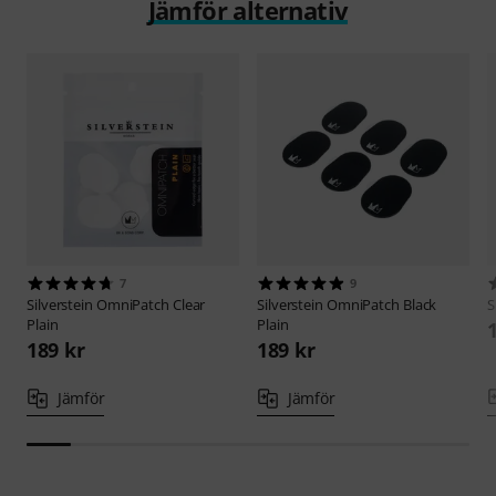
Jämför alternativ
7
9
Silverstein
OmniPatch Clear
Silverstein
OmniPatch Black
S
Plain
Plain
189 kr
189 kr
Jämför
Jämför