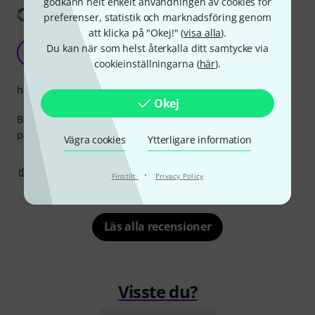
godkänn helt enkelt användningen av cookies för
Visa översättning
preferenser, statistik och marknadsföring genom
att klicka på "Okej!" (
visa alla
).
Durable and
Du kan när som helst återkalla ditt samtycke via
F
Furvos 15.07.2025
cookieinställningarna (
här
).
hantverkskvalitet
Okej
Been using it for over a year and a half as of now and the
patch is still intact, didn't tear any bit yet.
Vägra cookies
Ytterligare information
0
0
ANMÄL RECENSION
·
Finstilt
Privacy Policy
Läs alla recensioner
Visste du?