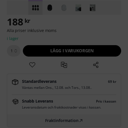
188
kr
Alla priser inklusive moms
i lager
LÄGG I VARUKORGEN
1
Standardleverans
69 kr
Väntas mellan
Ons., 12.08.
och
Tors., 13.08.
.
Snabb Leverans
Pris i kassan
Leveransdatum och fraktkostnader visas i kassan.
Fraktinformation