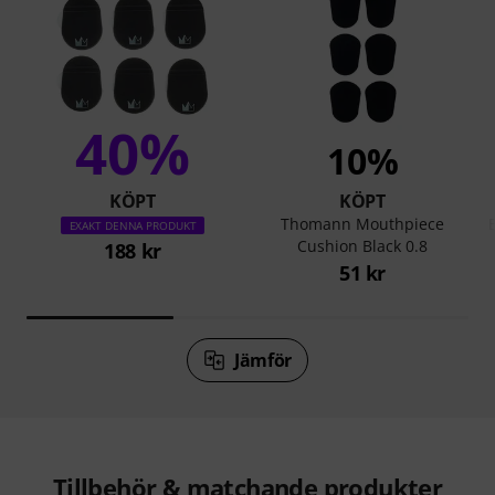
40%
10%
KÖPT
KÖPT
Thomann Mouthpiece
EXAKT DENNA PRODUKT
Cushion Black 0.8
188 kr
51 kr
Jämför
Tillbehör & matchande produkter