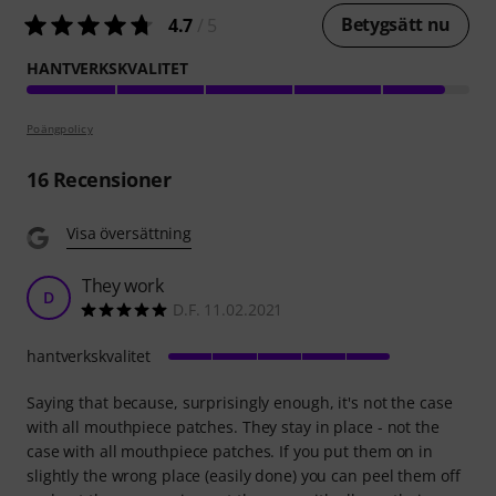
Betygsätt nu
4.7
/ 5
HANTVERKSKVALITET
Poängpolicy
16
Recensioner
Visa översättning
They work
D
D.F. 11.02.2021
hantverkskvalitet
Saying that because, surprisingly enough, it's not the case
with all mouthpiece patches. They stay in place - not the
case with all mouthpiece patches. If you put them on in
slightly the wrong place (easily done) you can peel them off