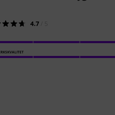
4.7
/ 5
RKSKVALITET