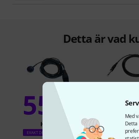
Detta är vad k
55%
9
Serv
Med vå
KÖPT
KÖPT
Detta 
prefer
Leaf Audio Co
EXAKT DENNA PRODUKT
statis