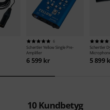
6
Schertler
Yellow Single Pre-
Schertler
D
Amplifier
Microphon
6 599 kr
5 899 
10
Kundbetyg