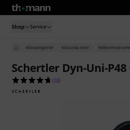
Shop
Service
Alla kategorier
Klassiska instr.
Folkloreinstrum
Schertler Dyn-Uni-P48
4.7 av 5 stjärnor från 10 kundbetyg
(
10
)