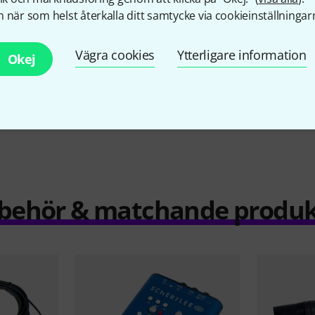
m/6.3mm
5 899 kr
 när som helst återkalla ditt samtycke via cookieinställningar
r
Vägra cookies
Ytterligare information
Okej
Jämför
llbehör & matchande produk