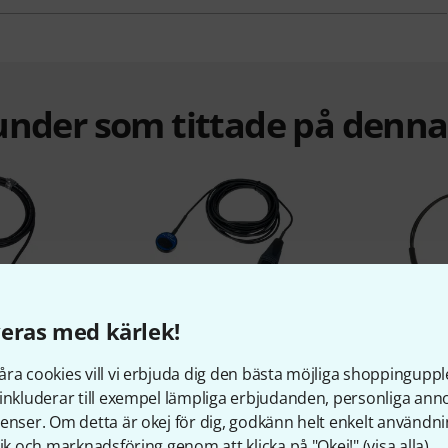
under som tittade på denn
%
6%
eras med kärlek!
ra cookies vill vi erbjuda dig den bästa möjliga shoppingupple
KÖPT
inkluderar till exempel lämpliga erbjudanden, personliga an
enser. Om detta är okej för dig, godkänn helt enkelt användni
ntact
Schertler Dyn-Uni
K&K Pure 
tik och marknadsföring genom att klicka på "Okej!" (
visa alla
).