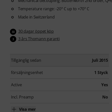
Mechanical decoupling: Butterworth 2nd order, Q=
Temperature range: -20° C up to +70° C
Made in Switzerland
30 dagar öppet köp
30
3 års Thomann garanti
3
Tillgänglig sedan
Juli 2015
försäljningsenhet
1 Styck
Active
Yes
Incl. Preamp
No
Visa mer