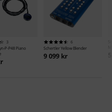
Sc
3
6
M
yn-P-P48 Piano
Schertler
Yellow Blender
5
e
9 099 kr
kr