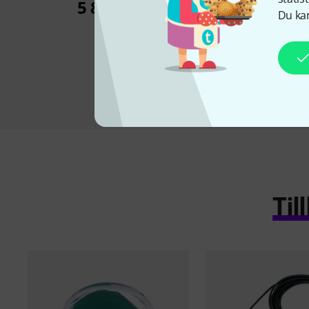
Microphone 2.0
5 899 kr
Du kan
1 099 k
Ti