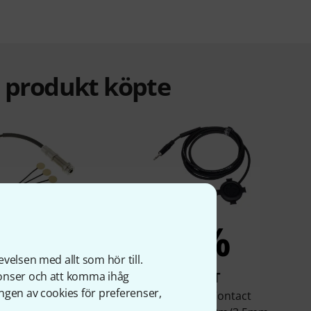
a produkt köpte
6%
5%
velsen med allt som hör till.
KÖPT
KÖPT
nonser och att komma ihåg
ngen av cookies för preferenser,
Mini (Pure Western
Leaf Audio Contact