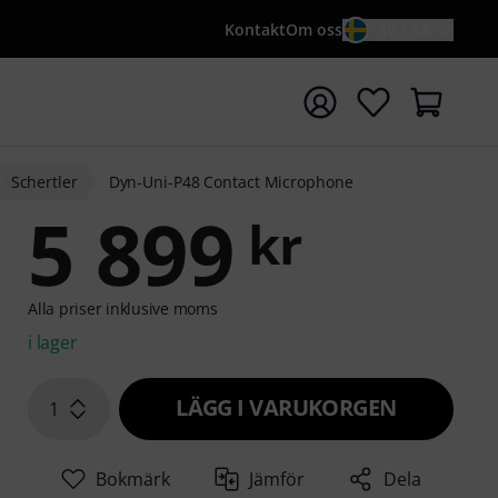
Kontakt
Om oss
SV / KR
a sökningen med söktermen {searchTerm}
Schertler
Dyn-Uni-P48 Contact Microphone
5 899
kr
Alla priser inklusive moms
i lager
LÄGG I VARUKORGEN
1
Bokmärk
Jämför
Dela