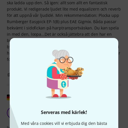
ska ladda upp den. Så igen: allt som allt en fantastisk
produkt. Vi redigerade ljudet lite med equalizern och reverb
för att uppnå vår ljudidé. Min rekommendation: Plocka upp
Rumberger Easypick EP-1(B) plus EAE Gigmix. Båda passar
bekvämt i sidofickan på harptransportväskan. Du kan spela
in med den, loopa...Det är också jättebra att den har en
batteriindikator så att du kan se när batteriet behöver
bytas. Batterifackets lock kan enkelt öppnas utan verktyg. Vi
har använt pickupen i många timmar och batteristatusen är
fortfarande grön.
2
0
ANMÄL RECENSION
Visa original
Högkvalitativ pickup
Serveras med kärlek!
K
Karl3336 08.02.2023
Med våra cookies vill vi erbjuda dig den bästa
ljud