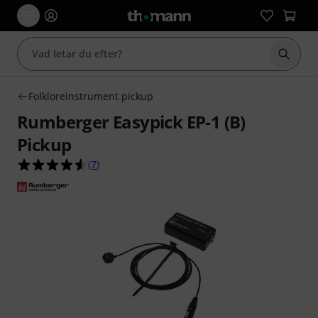
Börja 
Folkloreinstrument pickup
Rumberger Easypick EP-1 (B)
Pickup
4.6 av 5 stjärnor från 7 kundbetyg
(
7
)