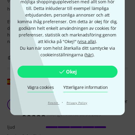
möjliga shoppingupplevelsen med allt som hör
till. Detta inkluderar till exempel lämpliga
hantverkskvalitet
erbjudanden, personliga annonser och att
Efter en rekommendation från en annan musiker köpte jag
komma ihåg preferenser. Om detta är okej för dig,
detta val från Rumberger. Använd den för att spela in
godkänn helt enkelt användningen av cookies för
historiska instrument. Ljudet var behagligt mjukt och
preferenser, statistik och marknadsföring genom
naturligt. Rekommenderas varmt!
att klicka på "Okej!" (
visa alla
).
Du kan när som helst återkalla ditt samtycke via
cookieinställningarna (
här
).
1
0
ANMÄL RECENSION
Okej
Visa original
Vägra cookies
Ytterligare information
Rumberger Easypick EP-1 (B) Pickup: En
mångsidig, högkvalitativ mikrofon för höga toner
·
Finstilt
Privacy Policy
RA
och klara, naturliga toner
Rodrigo Alfonso 08.05.2023
ljud