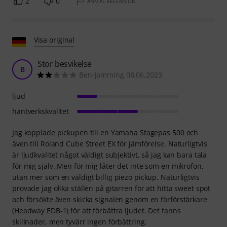
2
0
ANMÄL RECENSION
Visa original
Stor besvikelse
B
Ben-jamming 08.06.2023
ljud
hantverkskvalitet
Jag kopplade pickupen till en Yamaha Stagepas 500 och
även till Roland Cube Street EX för jämförelse. Naturligtvis
är ljudkvalitet något väldigt subjektivt, så jag kan bara tala
för mig själv. Men för mig låter det inte som en mikrofon,
utan mer som en väldigt billig piezo pickup. Naturligtvis
provade jag olika ställen på gitarren för att hitta sweet spot
och försökte även skicka signalen genom en förförstärkare
(Headway EDB-1) för att förbättra ljudet. Det fanns
skillnader, men tyvärr ingen förbättring.