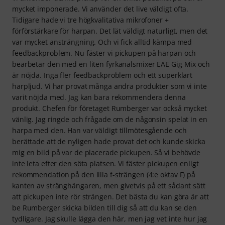
mycket imponerade. Vi använder det live väldigt ofta.
Tidigare hade vi tre högkvalitativa mikrofoner +
förförstärkare för harpan. Det lät väldigt naturligt, men det
var mycket ansträngning. Och vi fick alltid kämpa med
feedbackproblem. Nu fäster vi pickupen på harpan och
bearbetar den med en liten fyrkanalsmixer EAE Gig Mix och
är nöjda. Inga fler feedbackproblem och ett superklart
harpljud. Vi har provat många andra produkter som vi inte
varit nöjda med. Jag kan bara rekommendera denna
produkt. Chefen för företaget Rumberger var också mycket
vänlig. Jag ringde och frågade om de någonsin spelat in en
harpa med den. Han var väldigt tillmötesgående och
berättade att de nyligen hade provat det och kunde skicka
mig en bild på var de placerade pickupen. Så vi behövde
inte leta efter den söta platsen. Vi fäster pickupen enligt
rekommendation på den lilla f-strängen (4:e oktav F) på
kanten av stränghängaren, men givetvis på ett sådant sätt
att pickupen inte rör strängen. Det bästa du kan göra är att
be Rumberger skicka bilden till dig så att du kan se den
tydligare. Jag skulle lägga den här, men jag vet inte hur jag