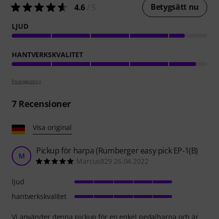
Betygsätt nu
4.6
/ 5
LJUD
HANTVERKSKVALITET
Poängpolicy
7
Recensioner
Visa original
Pickup för harpa (Rumberger easy pick EP-1(B)
M
Marcus829 26.04.2022
ljud
hantverkskvalitet
Vi använder denna pickup för en enkel pedalharpa och är