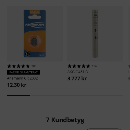
280
154
AKG
C 451 B
L
PASSAR GARANTERAT
3 777 kr
Ansmann
CR 2032
12,30 kr
7
Kundbetyg