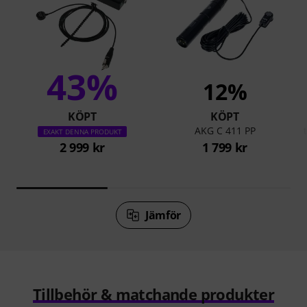
43%
12%
KÖPT
KÖPT
AKG C 411 PP
EXAKT DENNA PRODUKT
2 999 kr
1 799 kr
Jämför
Tillbehör & matchande produkter