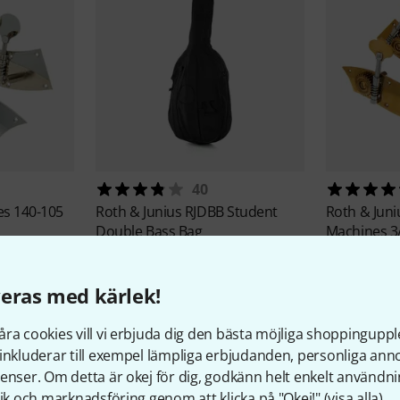
40
es 140-105
Roth & Junius
RJDBB Student
Roth & Jun
Double Bass Bag
Machines 3
659 kr
615 kr
eras med kärlek!
ra cookies vill vi erbjuda dig den bästa möjliga shoppingupple
inkluderar till exempel lämpliga erbjudanden, personliga an
enser. Om detta är okej för dig, godkänn helt enkelt användni
tik och marknadsföring genom att klicka på "Okej!" (
visa alla
).