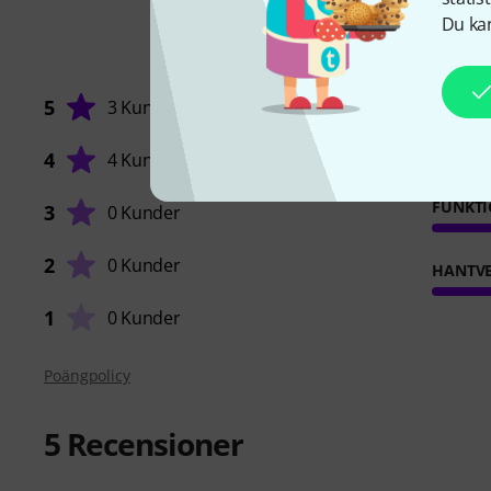
Du kan
5
3 Kunder
4
4 Kunder
FUNKT
3
0 Kunder
2
0 Kunder
HANTVE
1
0 Kunder
Poängpolicy
5
Recensioner