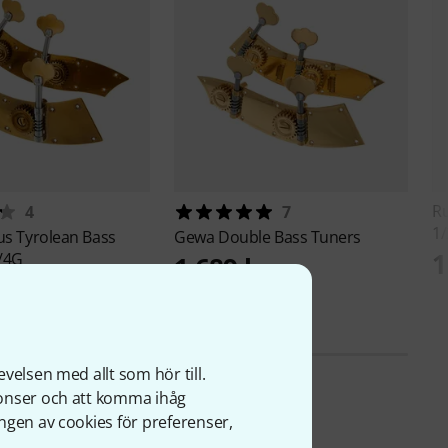
R
4
7
1/
ius
Tyrolean Bass
Gewa
Double Bass Tuners
1
/4G
1 689 kr
velsen med allt som hör till.
nonser och att komma ihåg
ngen av cookies för preferenser,