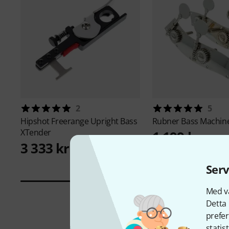
2
5
Hipshot
Freerange Upright Bass
Rubner
Bass Machin
XTender
1 199 kr
3 333 kr
Serv
Med vå
Detta 
prefer
statis