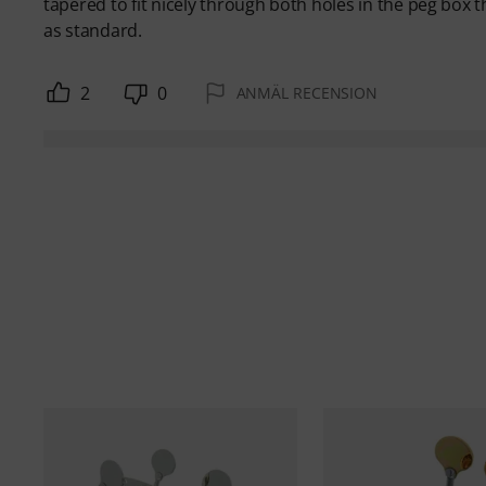
tapered to fit nicely through both holes in the peg box t
as standard.
2
0
ANMÄL RECENSION