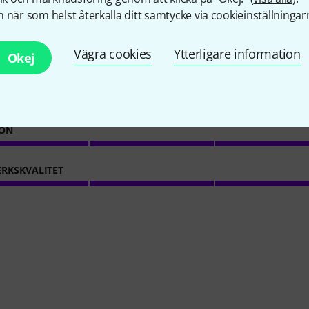
7
Kundbetyg
 när som helst återkalla ditt samtycke via cookieinställningar
Vägra cookies
Ytterligare information
Okej
4.4
/ 5
ION
RKSKVALITET