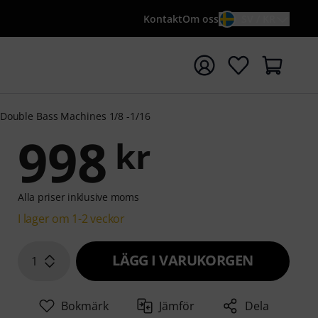
Kontakt
Om oss
SV / KR
a sökningen med söktermen {searchTerm}
Double Bass Machines 1/8 -1/16
998
kr
Alla priser inklusive moms
I lager om 1-2 veckor
LÄGG I VARUKORGEN
1
Bokmärk
Jämför
Dela