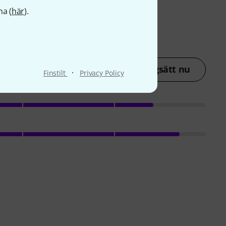
na (
här
).
Betygsätt nu
·
Finstilt
Privacy Policy