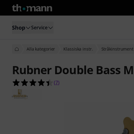
Shop
Service
Alla kategorier
Klassiska instr.
Stråkinstrument
Rubner Double Bass Ma
4.4 av 5 stjärnor från 7 kundbetyg
(
7
)