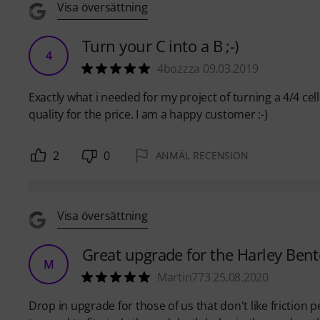
Visa översättning
Turn your C into a B ;-)
4
4bozzza 09.03.2019
Exactly what i needed for my project of turning a 4/4 cell
quality for the price. I am a happy customer :-)
2
0
ANMÄL RECENSION
Visa översättning
Great upgrade for the Harley Bento
M
Martin773 25.08.2020
Drop in upgrade for those of us that don't like friction p