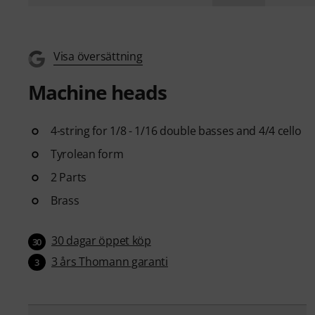
Visa översättning
Machine heads
4-string for 1/8 - 1/16 double basses and 4/4 cello
Tyrolean form
2 Parts
Brass
30 dagar öppet köp
30
3 års Thomann garanti
3