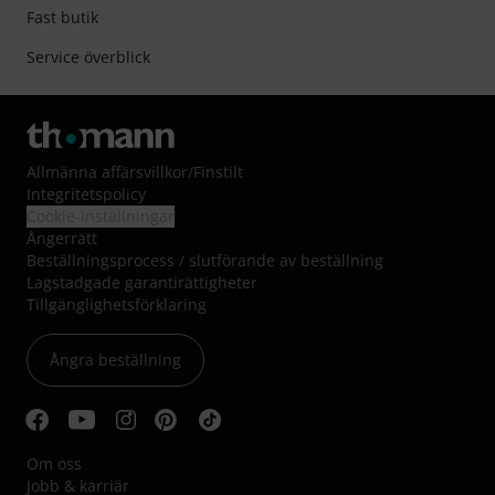
Fast butik
Service överblick
Allmänna affärsvillkor
/
Finstilt
Integritetspolicy
Cookie-inställningar
Ångerrätt
Beställningsprocess / slutförande av beställning
Lagstadgade garantirättigheter
Tillgänglighetsförklaring
Ångra beställning
Om oss
Jobb & karriär