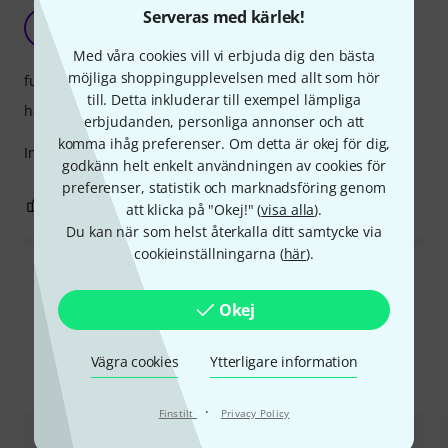
Stark
Serveras med kärlek!
S
Supercell 25.05.2021
Med våra cookies vill vi erbjuda dig den bästa
möjliga shoppingupplevelsen med allt som hör
funktion
till. Detta inkluderar till exempel lämpliga
hantverkskvalitet
erbjudanden, personliga annonser och att
komma ihåg preferenser. Om detta är okej för dig,
Inget att klaga på: flexibel, pålitlig och solid mekanik.
godkänn helt enkelt användningen av cookies för
preferenser, statistik och marknadsföring genom
0
0
ANMÄL RECENSION
att klicka på "Okej!" (
visa alla
).
Du kan när som helst återkalla ditt samtycke via
cookieinställningarna (
här
).
Läs alla recensioner
Okej
Vägra cookies
Ytterligare information
Jämför alternativ
·
Finstilt
Privacy Policy