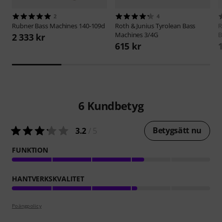
2
4
Rubner
Bass Machines 140-109d
Roth & Junius
Tyrolean Bass
R
Machines 3/4G
B
2 333 kr
615 kr
6
Kundbetyg
Betygsätt nu
3.2
/ 5
FUNKTION
HANTVERKSKVALITET
Poängpolicy