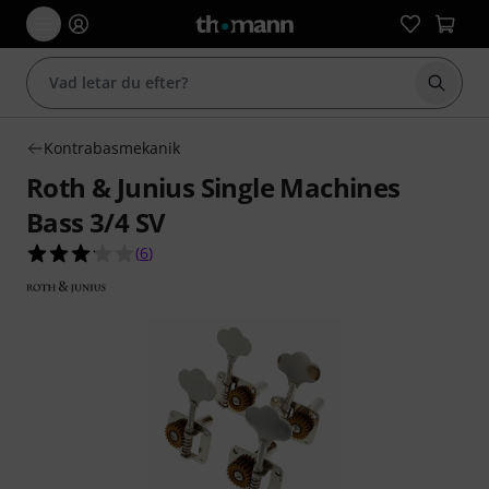
Börja 
Kontrabasmekanik
Roth & Junius Single Machines
Bass 3/4 SV
3.2 av 5 stjärnor från 6 kundbetyg
(
6
)