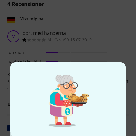
4
Recensioner
Visa original
bort med händerna
M
Mr.Cash99 15.07.2019
funktion
hantverkskvalitet
Riktigt billigt skräp. Delarna klämmer så hårt att man
knappt kan vända dem utan verktyg... tyvärr var jag tvungen
att köpa högre kvalitet efter 3 månader.
0
0
ANMÄL RECENSION
Visa original