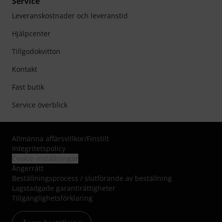
Service
Leveranskostnader och leveranstid
Hjälpcenter
Tillgodokvitton
Kontakt
Fast butik
Service överblick
Allmänna affärsvillkor
/
Finstilt
Integritetspolicy
Cookie-inställningar
Ångerrätt
Beställningsprocess / slutförande av beställning
Lagstadgade garantirättigheter
Tillgänglighetsförklaring