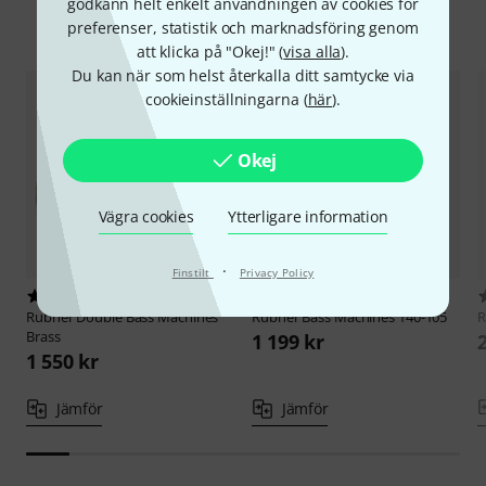
godkänn helt enkelt användningen av cookies för
Jämför alternativ
preferenser, statistik och marknadsföring genom
att klicka på "Okej!" (
visa alla
).
Du kan när som helst återkalla ditt samtycke via
cookieinställningarna (
här
).
Okej
Vägra cookies
Ytterligare information
·
Finstilt
Privacy Policy
21
5
Rubner
Double Bass Machines
Rubner
Bass Machines 140-105
R
Brass
1 199 kr
1 550 kr
Jämför
Jämför