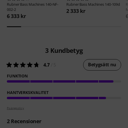
Rubner
Bass Machines 140-NF-
Rubner
Bass Machines 140-109d
R
002-2
M
2 333 kr
6 333 kr
3
Kundbetyg
Betygsätt nu
4.7
/ 5
FUNKTION
HANTVERKSKVALITET
Poängpolicy
2
Recensioner