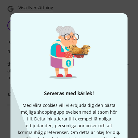
Visa översättning
Rubner Tyrolean Machine heads
BK
Bass KP 08.08.2018
funktion
hantverkskvalitet
these machines look great, turn nicely and are very control-
able. they allow easy fine tuning of the strings. Just what's
needed
Serveras med kärlek!
0
0
ANMÄL RECENSION
Med våra cookies vill vi erbjuda dig den bästa
möjliga shoppingupplevelsen med allt som hör
Läs alla recensioner
till. Detta inkluderar till exempel lämpliga
erbjudanden, personliga annonser och att
komma ihåg preferenser. Om detta är okej för dig,