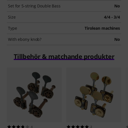
Set for 5-string Double Bass
No
Size
4/4 - 3/4
Type
Tirolean machines
With ebony knob?
No
Tillbehör & matchande produkter
4
2