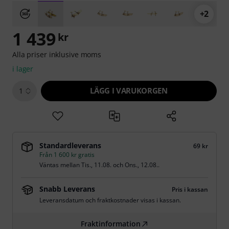
+2
1 439
kr
Alla priser inklusive moms
i lager
LÄGG I VARUKORGEN
1
Standardleverans
69 kr
Från 1 600 kr gratis
Väntas mellan
Tis., 11.08.
och
Ons., 12.08.
.
Snabb Leverans
Pris i kassan
Leveransdatum och fraktkostnader visas i kassan.
Fraktinformation