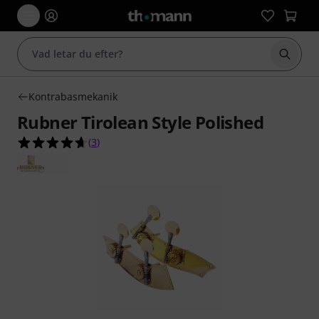
Börja 
Kontrabasmekanik
Rubner Tirolean Style Polished
4.7 av 5 stjärnor från 3 kundbetyg
(
3
)