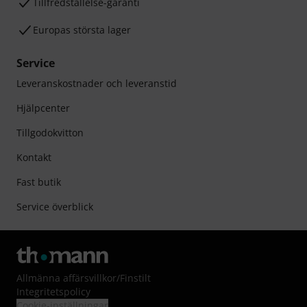
Tillfredställelse-garanti
Europas största lager
Service
Leveranskostnader och leveranstid
Hjälpcenter
Tillgodokvitton
Kontakt
Fast butik
Service överblick
Allmänna affärsvillkor
/
Finstilt
Integritetspolicy
Cookie-inställningar