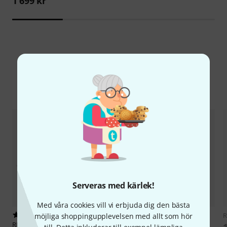
1 699 kr
Jämför alternativ
Serveras med kärlek!
Med våra cookies vill vi erbjuda dig den bästa
1
RF Venue
RG8X-15 BNC
R
möjliga shoppingupplevelsen med allt som hör
RF Venue
RG8X-25 BNC
1 329 kr