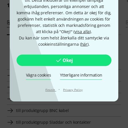
till. Detta inkluderar till exempel lämpliga
1 599 kr
erbjudanden, personliga annonser och att
komma ihåg preferenser. Om detta är okej för dig,
godkänn helt enkelt användningen av cookies för
Jämför
Jämför
preferenser, statistik och marknadsföring genom
att klicka på "Okej!" (
visa alla
).
Du kan när som helst återkalla ditt samtycke via
cookieinställningarna (
här
).
Smart Navigator
Okej
Vägra cookies
Ytterligare information
RF Venue BNC kabel en överblick
BNC kabel till priser från 1250 kr - 1750 kr annonser
·
Finstilt
Privacy Policy
till produktgrupp Antennkabel
till produktgrupp BNC kabel
till produktgrupp Sladdar och kontakter