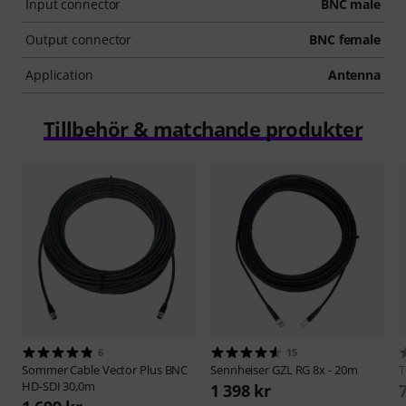
Input connector
BNC male
Output connector
BNC female
Application
Antenna
Tillbehör & matchande produkter
6
15
Sommer Cable
Vector Plus BNC
Sennheiser
GZL RG 8x - 20m
HD-SDI 30,0m
1 398 kr