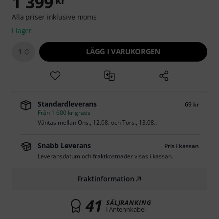
1 399
kr
Alla priser inklusive moms
i lager
LÄGG I VARUKORGEN
1
Standardleverans
69 kr
Från 1 600 kr gratis
Väntas mellan
Ons., 12.08.
och
Tors., 13.08.
.
Snabb Leverans
Pris i kassan
Leveransdatum och fraktkostnader visas i kassan.
Fraktinformation
41
SÄLJRANKING
i Antennkabel