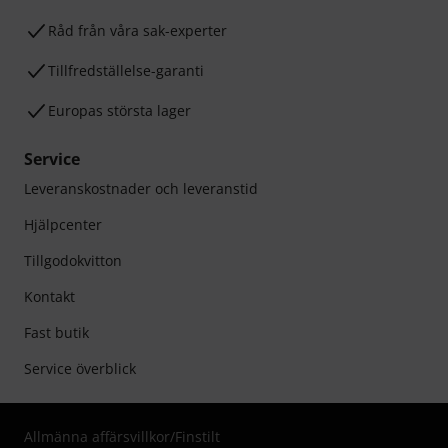
Råd från våra sak-experter
Tillfredställelse-garanti
Europas största lager
Service
Leveranskostnader och leveranstid
Hjälpcenter
Tillgodokvitton
Kontakt
Fast butik
Service överblick
Allmänna affärsvillkor
/
Finstilt