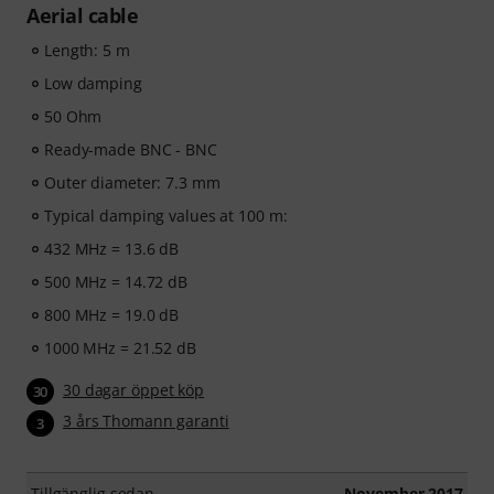
Aerial cable
Length: 5 m
Low damping
50 Ohm
Ready-made BNC - BNC
Outer diameter: 7.3 mm
Typical damping values at 100 m:
432 MHz = 13.6 dB
500 MHz = 14.72 dB
800 MHz = 19.0 dB
1000 MHz = 21.52 dB
30 dagar öppet köp
30
3 års Thomann garanti
3
Tillgänglig sedan
November 2017