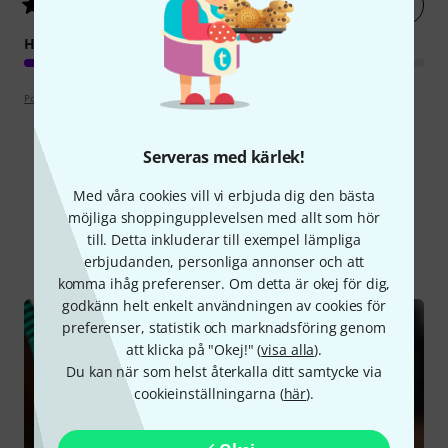
Betygsätt nu
5
/ 5
HANTVERKSKVALITET
Poängpolicy
Serveras med kärlek!
Visste du?
Med våra cookies vill vi erbjuda dig den bästa
möjliga shoppingupplevelsen med allt som hör
till. Detta inkluderar till exempel lämpliga
Alla
Onlineguide
erbjudanden, personliga annonser och att
komma ihåg preferenser. Om detta är okej för dig,
godkänn helt enkelt användningen av cookies för
preferenser, statistik och marknadsföring genom
att klicka på "Okej!" (
visa alla
).
Du kan när som helst återkalla ditt samtycke via
cookieinställningarna (
här
).