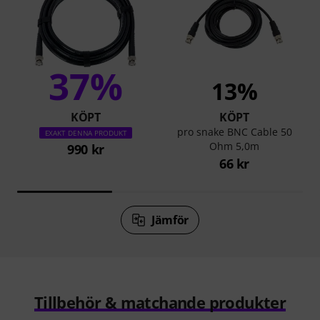
37%
13%
KÖPT
KÖPT
pro snake BNC Cable 50
EXAKT DENNA PRODUKT
Ohm 5,0m
990 kr
66 kr
Jämför
Tillbehör & matchande produkter