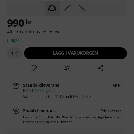
990
kr
Alla priser inklusive moms
i lager
LÄGG I VARUKORGEN
1
Standardleverans
69 kr
Från 1 600 kr gratis
Väntas mellan
Tis., 11.08.
och
Ons., 12.08.
.
Snabb Leverans
Pris i kassan
Beställ inom
5 Tim. 49 Min.
för snabbast möjliga leverans.
Leveransdatum visas i kassan.