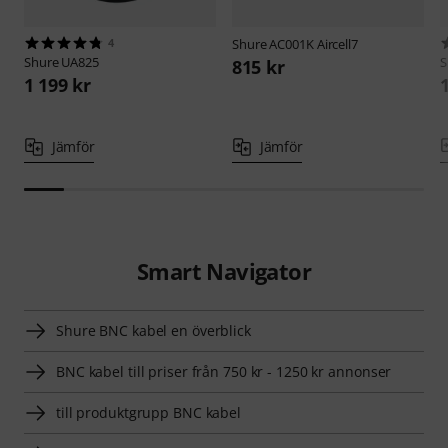
4
Shure
AC001K Aircell7
Shure
UA825
S
815 kr
1 199 kr
Jämför
Jämför
Smart Navigator
Shure BNC kabel en överblick
BNC kabel till priser från 750 kr - 1250 kr annonser
till produktgrupp BNC kabel