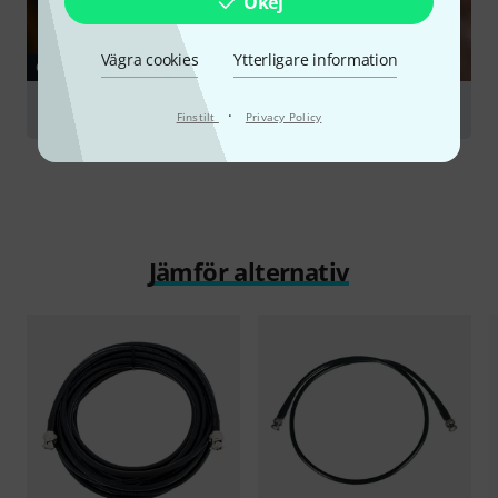
Okej
Vägra cookies
Ytterligare information
GUIDE
Cables
·
Finstilt
Privacy Policy
Jämför alternativ