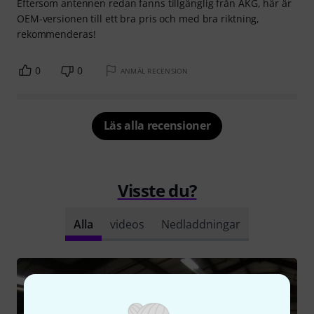
Eftersom antennen redan fanns tillgänglig från AKG, här är
OEM-versionen till ett bra pris och med bra riktning,
rekommenderas!
0
0
ANMÄL RECENSION
Läs alla recensioner
Visste du?
Alla
videos
Nedladdningar