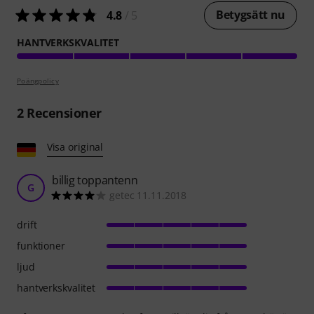
Betygsätt nu
4.8
/ 5
HANTVERKSKVALITET
Poängpolicy
2
Recensioner
Visa original
billig toppantenn
G
getec 11.11.2018
drift
funktioner
ljud
hantverkskvalitet