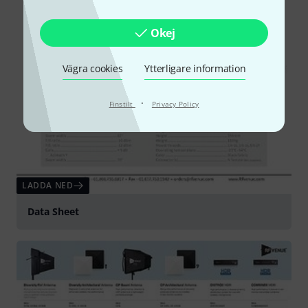
Okej
Vägra cookies
Ytterligare information
·
Finstilt
Privacy Policy
LADDA NED
Data Sheet