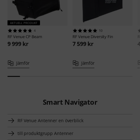
AKTUELL PRODUKT
4
10
RF Venue
CP Beam
RF Venue
Diversity Fin
R
9 999 kr
7 599 kr
Jämför
Jämför
Smart Navigator
RF Venue Antenner en överblick
till produktgrupp Antenner