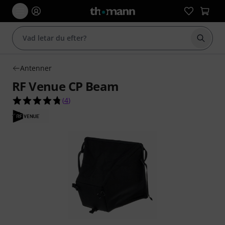
Börja 
Antenner
RF Venue CP Beam
4.8 av 5 stjärnor från 4 kundbetyg
(
4
)