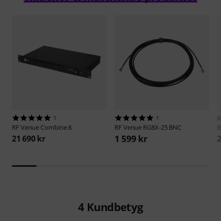
1
1
R
RF Venue
Combine 8
RF Venue
RG8X-25 BNC
B
1 599 kr
21 690 kr
2
4
Kundbetyg