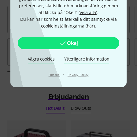
preferenser, statistik och marknadsföring genom
att klicka på "Okej!" (
visa alla
).
Du kan när som helst återkalla ditt samtycke via
cookieinställningarna (
här
).
Okej
Vägra cookies
Ytterligare information
·
Finstilt
Privacy Policy
Erbjudanden
Hot Deals
Blow-Outs