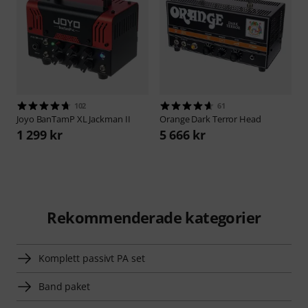
102
61
Joyo
BanTamP XL Jackman II
Orange
Dark Terror Head
1 299 kr
5 666 kr
Rekommenderade kategorier
Komplett passivt PA set
Band paket