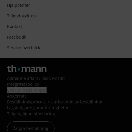
Hjälpcenter
Tillgodokvitton
Kontakt
Fast butik
Service överblick
Allmänna affärsvillkor
/
Finstilt
Integritetspolicy
Cookie-inställningar
Ångerrätt
Beställningsprocess / slutförande av beställning
Lagstadgade garantirättigheter
Tillgänglighetsförklaring
Ångra beställning