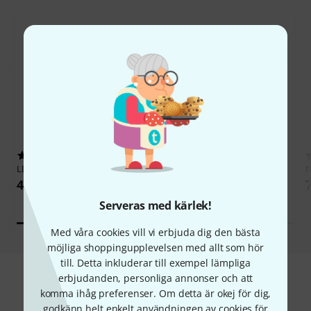
185
103
LD Systems
Dave 8 XS
Yamaha
Stagepas 400BT
t
4 333 kr
7 333 kr
Serveras med kärlek!
Med våra cookies vill vi erbjuda dig den bästa
möjliga shoppingupplevelsen med allt som hör
till. Detta inkluderar till exempel lämpliga
erbjudanden, personliga annonser och att
komma ihåg preferenser. Om detta är okej för dig,
Hitta Komplett passivt PA set
godkänn helt enkelt användningen av cookies för