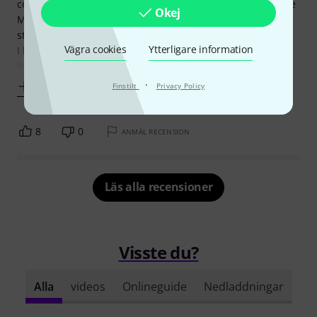
congratulations to the Thomann team!! When I received the
Okej
Maui I checked all components and I have to say they are
sturdy and well built.
Vägra cookies
Ytterligare information
I have a 6 man latin dance band playing midi backtracks,
live conga, bongo, piano, bass, etc. I had planned
·
Visa mer
Finstilt
Privacy Policy
8
0
ANMÄL RECENSION
Läs alla recensioner
Visste du?
Alla
videos
Onlineguide
Nedladdningar