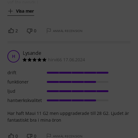
vaf lite nervös i
Visa mer
2
0
ANMÄL RECENSION
Lysande
H
hirvi66 17.06.2024
drift
funktioner
ljud
hantverkskvalitet
Har haft Maui 11 G2 men uppgraderade till 28 G2. Ljudet är
fantastiskt bra i mina öron
0
0
ANMÄL RECENSION