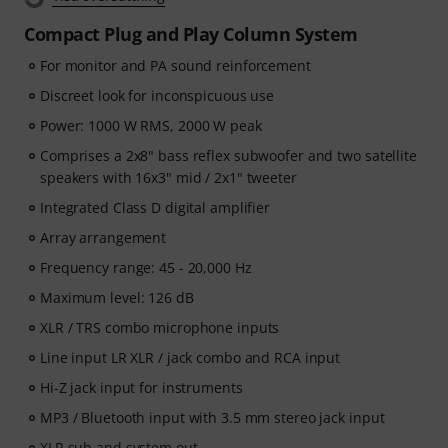
Compact Plug and Play Column System
For monitor and PA sound reinforcement
Discreet look for inconspicuous use
Power: 1000 W RMS, 2000 W peak
Comprises a 2x8" bass reflex subwoofer and two satellite
speakers with 16x3" mid / 2x1" tweeter
Integrated Class D digital amplifier
Array arrangement
Frequency range: 45 - 20,000 Hz
Maximum level: 126 dB
XLR / TRS combo microphone inputs
Line input LR XLR / jack combo and RCA input
Hi-Z jack input for instruments
MP3 / Bluetooth input with 3.5 mm stereo jack input
XLR sub and system out