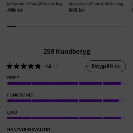
LD Systems
Maui 28 G2 Sub Bag
LD Systems
Maui 28 G2 Sat Bag
L
499 kr
949 kr
258
Kundbetyg
Betygsätt nu
4.8
/ 5
DRIFT
FUNKTIONER
LJUD
HANTVERKSKVALITET