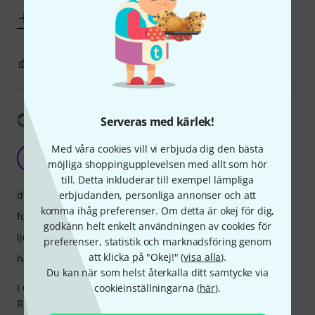
Visa mer
21
4
ANMÄL RECENSION
Visa översättning
Serveras med kärlek!
Med våra cookies vill vi erbjuda dig den bästa
Impressive build
Q
möjliga shoppingupplevelsen med allt som hör
Quimeraman 30.11.2019
till. Detta inkluderar till exempel lämpliga
drift
erbjudanden, personliga annonser och att
komma ihåg preferenser. Om detta är okej för dig,
funktioner
godkänn helt enkelt användningen av cookies för
ljud
preferenser, statistik och marknadsföring genom
att klicka på "Okej!" (
visa alla
).
hantverkskvalitet
Du kan när som helst återkalla ditt samtycke via
I was skeptical buying from Thomann since I live in Puerto
cookieinställningarna (
här
).
Rico. I only have to say that everything went smoothly. My