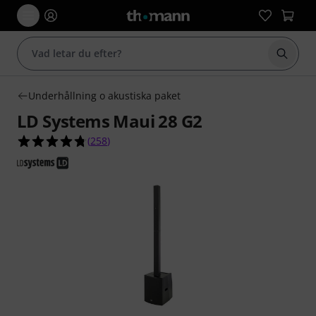
Börja 
Underhållning o akustiska paket
LD Systems Maui 28 G2
4.8 av 5 stjärnor från 258 kundbetyg
(
258
)