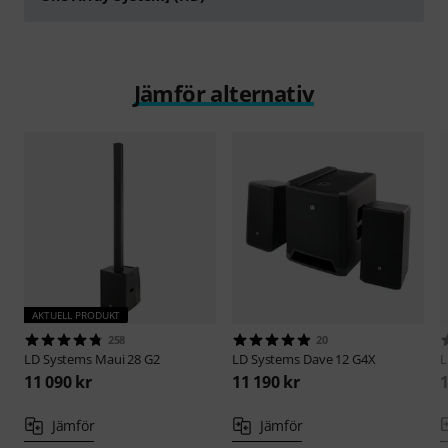
Spela
Jämför alternativ
AKTUELL PRODUKT
258
20
LD Systems
Maui 28 G2
LD Systems
Dave 12 G4X
L
11 090 kr
11 190 kr
1
Jämför
Jämför