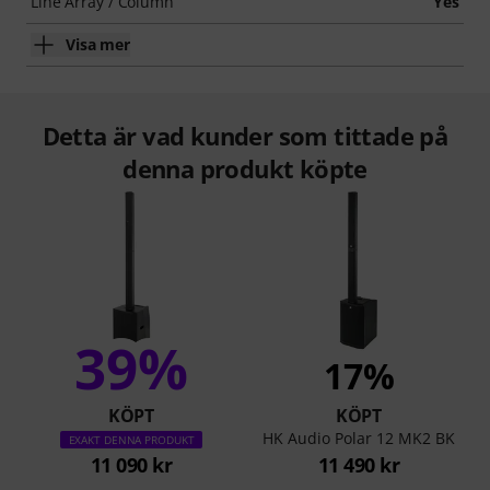
Line Array / Column
Yes
Visa mer
Detta är vad kunder som tittade på
denna produkt köpte
39%
17%
KÖPT
KÖPT
HK Audio Polar 12 MK2 BK
EXAKT DENNA PRODUKT
11 090 kr
11 490 kr