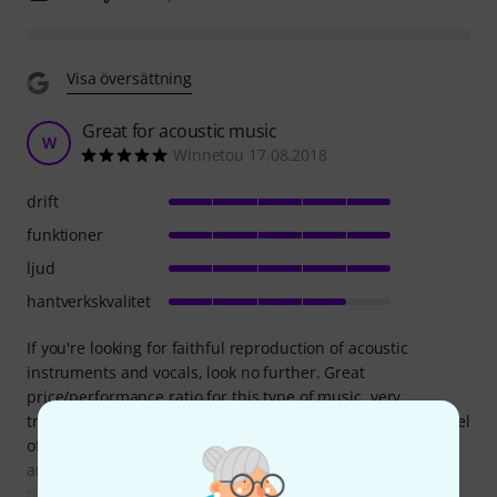
Visa översättning
Great for acoustic music
W
Winnetou 17.08.2018
drift
funktioner
ljud
hantverkskvalitet
If you're looking for faithful reproduction of acoustic
instruments and vocals, look no further. Great
price/performance ratio for this type of music, very
transparent sound, and we were shocked by the sound level
of the set. Our aim was to set the set for linear response,
and the sub pot on the system was left on about 10:00 for
this - very nice, even response