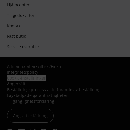
Hjälpcenter
Tillgodokvitton
Kontakt
Fast butik
Service överblick
Allmänna affärsvillkor
/
Finstilt
Integritetspolicy
Cookie-inställningar
Ångerrätt
Beställningsprocess / slutförande av beställning
Lagstadgade garantirättigheter
Tillgänglighetsförklaring
Ångra beställning