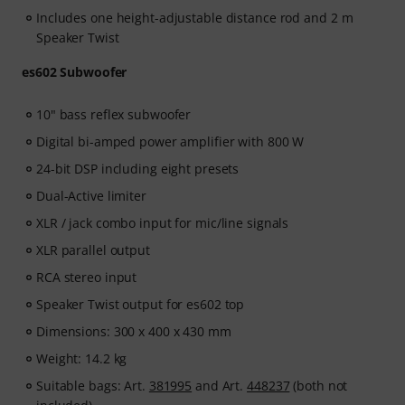
Includes one height-adjustable distance rod and 2 m
Speaker Twist
es602 Subwoofer
10" bass reflex subwoofer
Digital bi-amped power amplifier with 800 W
24-bit DSP including eight presets
Dual-Active limiter
XLR / jack combo input for mic/line signals
XLR parallel output
RCA stereo input
Speaker Twist output for es602 top
Dimensions: 300 x 400 x 430 mm
Weight: 14.2 kg
Suitable bags: Art.
381995
and Art.
448237
(both not