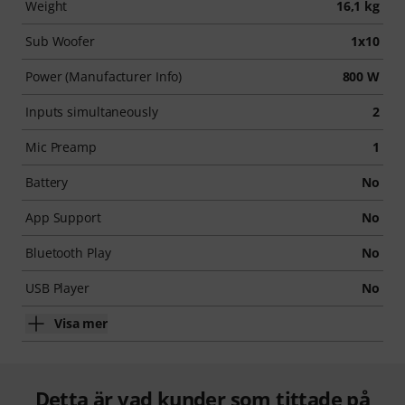
Weight
16,1 kg
Sub Woofer
1x10
Power (Manufacturer Info)
800 W
Inputs simultaneously
2
Mic Preamp
1
Battery
No
App Support
No
Bluetooth Play
No
USB Player
No
Visa mer
Detta är vad kunder som tittade på