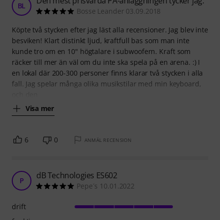
Den mest prisvärda PA-anläggningen tycker jag.
BL
Bosse Leander 03.09.2018
Köpte två stycken efter jag läst alla recensioner. Jag blev inte
besviken! Klart distinkt ljud, kraftfull bas som man inte
kunde tro om en 10" högtalare i subwoofern. Kraft som
räcker till mer än väl om du inte ska spela på en arena. :) I
en lokal där 200-300 personer finns klarar två stycken i alla
fall. Jag spelar många olika musikstilar med min keyboard,
och den
Visa mer
6
0
ANMÄL RECENSION
dB Technologies ES602
P
Pepe´s 10.01.2022
drift