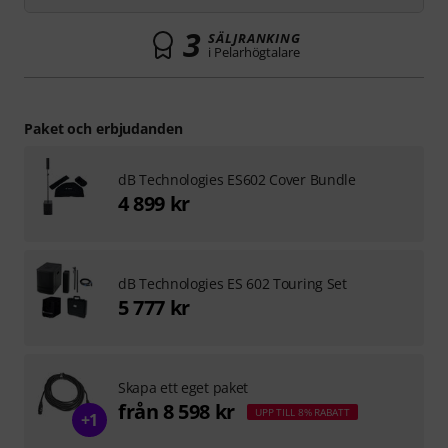
3
SÄLJRANKING
i Pelarhögtalare
Paket och erbjudanden
dB Technologies ES602 Cover Bundle
4 899 kr
dB Technologies ES 602 Touring Set
5 777 kr
Skapa ett eget paket
från 8 598 kr
UPP TILL 8% RABATT
+1