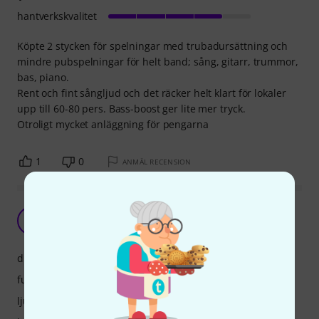
hantverkskvalitet
Köpte 2 stycken för spelningar med trubadursättning och
mindre pubspelningar för helt band; sång, gitarr, trummor,
bas, piano.
Rent och fint sångljud och det räcker helt klart för lokaler
upp till 60-80 pers. Bass-boost ger lite mer tryck.
Otroligt mycket anläggning för pengarna
1
0
ANMÄL RECENSION
Helt suveräna
RB
Ron B 04.11.2021
drift
funktioner
ljud