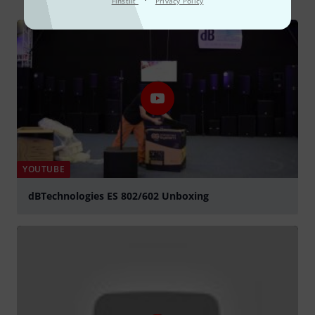
Finstilt
Privacy Policy
YOUTUBE
dBTechnologies ES 802/602 Unboxing
Spela