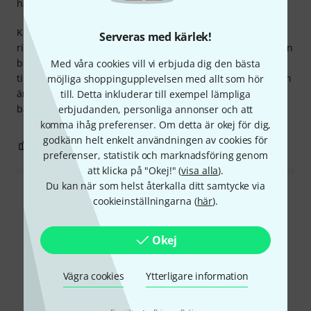
hantverkskvalitet
Köpte 1 set men kände ganska fort att det inte räckte till
Serveras med kärlek!
riktigt när man körde inne på en krog med ca 100 pers, man
blev nästan tvungen att maxa ljudet.. utökade med ett set
Med våra cookies vill vi erbjuda dig den bästa
till, blev hur bra som helst, nu kan man köra på halvfart och
möjliga shoppingupplevelsen med allt som hör
ändå höras bra. Behagligt ljud i dom, bra tryck och knorr i
till. Detta inkluderar till exempel lämpliga
basen och mjuka diskanter.
erbjudanden, personliga annonser och att
komma ihåg preferenser. Om detta är okej för dig,
godkänn helt enkelt användningen av cookies för
0
0
ANMÄL RECENSION
preferenser, statistik och marknadsföring genom
att klicka på "Okej!" (
visa alla
).
Du kan när som helst återkalla ditt samtycke via
Läs alla recensioner
cookieinställningarna (
här
).
Okej
Visste du?
Vägra cookies
Ytterligare information
Alla
videos
Onlineguide
Nedladdningar
·