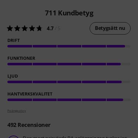
711
Kundbetyg
Betygsätt nu
4.7
/ 5
DRIFT
FUNKTIONER
LJUD
HANTVERKSKVALITET
Poängpolicy
492
Recensioner