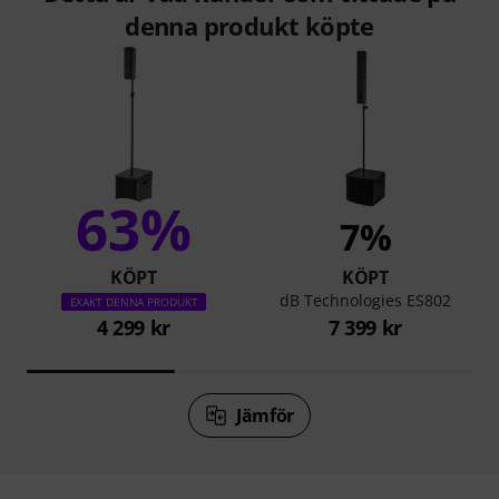
denna produkt köpte
63%
7%
KÖPT
KÖPT
dB Technologies ES802
EXAKT DENNA PRODUKT
4 299 kr
7 399 kr
Jämför