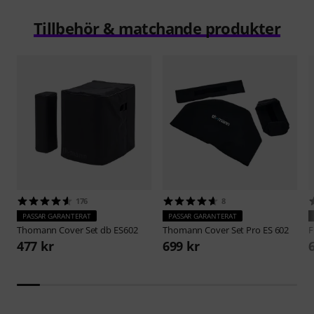
Tillbehör & matchande produkter
176
8
PASSAR GARANTERAT
PASSAR GARANTERAT
Thomann
Cover Set db ES602
Thomann
Cover Set Pro ES 602
F
477 kr
699 kr