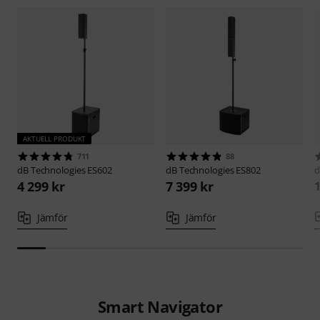
AKTUELL PRODUKT
711
88
dB Technologies
ES602
dB Technologies
ES802
d
4 299 kr
7 399 kr
1
Jämför
Jämför
Smart Navigator