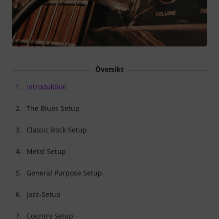
Översikt
1.
introduktion
2.
The Blues Setup
3.
Classic Rock Setup
4.
Metal Setup
5.
General Purpose Setup
6.
Jazz-Setup
7.
Country Setup