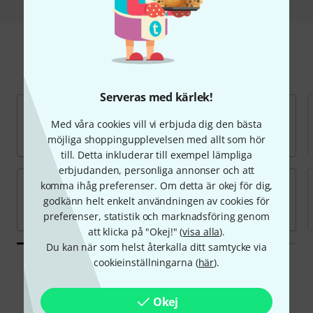
Hitta Single Cut modeller
Serveras med kärlek!
Med våra cookies vill vi erbjuda dig den bästa
möjliga shoppingupplevelsen med allt som hör
till. Detta inkluderar till exempel lämpliga
erbjudanden, personliga annonser och att
komma ihåg preferenser. Om detta är okej för dig,
godkänn helt enkelt användningen av cookies för
preferenser, statistik och marknadsföring genom
att klicka på "Okej!" (
visa alla
).
Du kan när som helst återkalla ditt samtycke via
cookieinställningarna (
här
).
Erbjudanden
Okej