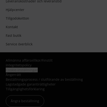
Leveranskostnader och leveranstid
Hjälpcenter
Tillgodokvitton
Kontakt
Fast butik
Service överblick
Allmänna affärsvillkor
/
Finstilt
Integritetspolicy
Cookie-inställningar
Ångerrätt
Beställningsprocess / slutförande av beställning
Lagstadgade garantirättigheter
Tillgänglighetsförklaring
Ångra beställning