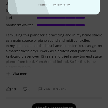
drift
·
Finstilt
Privacy Policy
funktioner
ljud
hantverkskvalitet
I am using this piano for a practicing and in my home studio
as a main source of piano sound and midi controller.
In my opinion, it has the best hammer action You can get on
a market these days. I work as a professional pianist and
keyboard player over 15 years and tried many top end stage
pianos from Nord, Yamaha and Roland, So far this is the
closest touch to
Visa mer
19
6
ANMÄL RECENSION
Läs alla recensioner