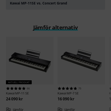
Kawai MP-11SE vs. Concert Grand
Spela
Jämför alternativ
AKTUELL PRODUKT
66
75
Kawai
MP-11 SE
Kawai
MP-7 SE
K
24 090 kr
16 090 kr
1
Jämför
Jämför