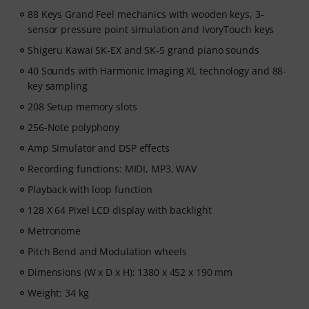
fit your level. Your free access includes
88 Keys Grand Feel mechanics with wooden keys, 3-
- A guided learning path
sensor pressure point simulation and IvoryTouch keys
that teaches the right skills in
the right order.
Shigeru Kawai SK-EX and SK-5 grand piano sounds
- Lessons from world-class pianists
like Jordan Rudess,
40 Sounds with Harmonic Imaging XL technology and 88-
Jesús Molina, Lisa Witt, and more.
key sampling
- A built-in Practice Tracker
to help you build better
habits, stay consistent, and see your progress over
208 Setup memory slots
time.
256-Note polyphony
- A supportive community
of piano players to help
Amp Simulator and DSP effects
keep you motivated.
- Unlimited access
to lessons across piano, drums,
Recording functions: MIDI, MP3, WAV
guitar, bass, and singing.
Playback with loop function
After your order has been shipped, you will
128 X 64 Pixel LCD display with backlight
automatically receive the activation code via email. The
subscription ends automatically after expiration.
Metronome
Pitch Bend and Modulation wheels
Dimensions (W x D x H): 1380 x 452 x 190 mm
Weight: 34 kg