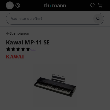
Börja 
Scenpianon
Kawai MP-11 SE
4.8 av 5 stjärnor från 66 kundbetyg
(
66
)