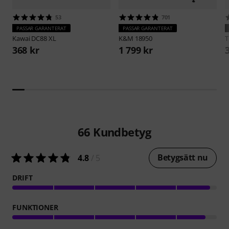
53
701
PASSAR GARANTERAT
PASSAR GARANTERAT
Kawai
DC88 XL
K&M
18950
368 kr
1 799 kr
66
Kundbetyg
Betygsätt nu
4.8
/ 5
DRIFT
FUNKTIONER