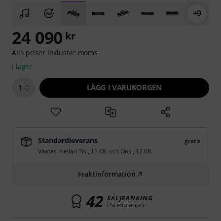
+9
24 090
kr
Alla priser inklusive moms
i lager
LÄGG I VARUKORGEN
1
Standardleverans
gratis
Väntas mellan
Tis., 11.08.
och
Ons., 12.08.
.
Fraktinformation
42
SÄLJRANKING
i Scenpianon