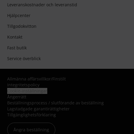
Leveranskostnader och leveranstid
Hjälpcenter
Tillgodokvitton
Kontakt
Fast butik
Service överblick
Allmänna affärsvillkor
/
Finstilt
Integritetspolicy
Cookie-inställningar
Ångerrätt
Beställningsprocess / slutförande av beställning
Lagstadgade garantirättigheter
Tillgänglighetsförklaring
Ångra beställning