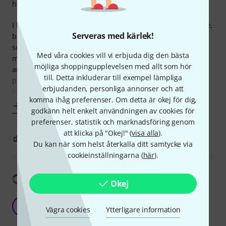
hantverkskvalitet
I have been playing on an acoustic piano for most of my life,
Serveras med kärlek!
but for a while now I have felt the need for a more quiet
solution. The priority in my search for a digital piano was
Med våra cookies vill vi erbjuda dig den bästa
mostly to get the action right, and after some digging
möjliga shoppingupplevelsen med allt som hör
around I stumbled upon this one and basically heard only
till. Detta inkluderar till exempel lämpliga
praises about it. I did not have the chance to try out the
erbjudanden, personliga annonser och att
keyboard
komma ihåg preferenser. Om detta är okej för dig,
Visa mer
godkänn helt enkelt användningen av cookies för
preferenser, statistik och marknadsföring genom
att klicka på "Okej!" (
visa alla
).
0
0
ANMÄL RECENSION
Du kan när som helst återkalla ditt samtycke via
cookieinställningarna (
här
).
Visa översättning
Okej
Great sound and Great Touch!!!
R
Vägra cookies
Ytterligare information
Rado223 14.06.2020