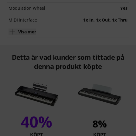
Modulation Wheel
Yes
MIDI interface
1x In, 1x Out, 1x Thru
Visa mer
Detta är vad kunder som tittade på
denna produkt köpte
40%
8%
KÖPT
KÖPT