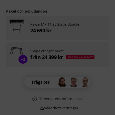
Paket och erbjudanden
Kawai MP-11 SE Stage Bundle
24 690 kr
Skapa ett eget paket
från 24 399 kr
UPP TILL 4% RABATT
+2
Fråga oss
Tillverkarens information.
Säkerhetsvarningar