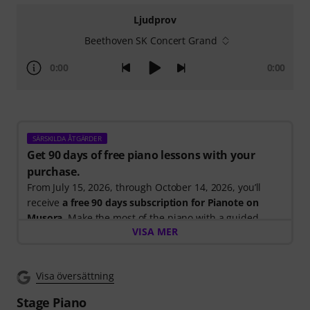
Ljudprov
Beethoven SK Concert Grand
0:00
0:00
SÄRSKILDA ÅTGÄRDER
Get 90 days of free piano lessons with your
purchase.
From July 15, 2026, through October 14, 2026, you’ll
receive
a free 90 days subscription for Pianote on
Musora
. Make the most of the piano with a guided
VISA MER
learning path that shows you exactly what to practice
next, so you can spend less time wondering where to
start and more time playing.
Visa översättning
Whether you're just getting started or looking to
improve, Pianote on Musora helps you build skills, stay
Stage Piano
motivated, and make steady progress with lessons that