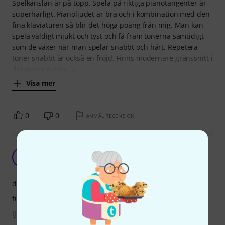
Spelkänslan är på topp. Spela på riktiga pianotangenter är
superhärligt. Pianoljudet är bra och i kombination med den
fina klaviaturen så blir det höga poäng från mig. Man kan
spela väldigt mjukt och tyst och få fram tonerna samtidigt
som de växer när man spelar snabbt och hårt. Repetera
toner snabbt är också en fröjd. Finns modernare gränssnitt i
deras nya Novus 5s
Visa mer
0
0
ANMÄL RECENSION
One of the best on the market
M
Marcey 14.12.2018
drift
funktioner
ljud