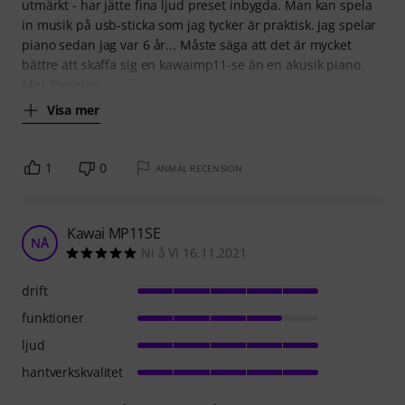
utmärkt - har jätte fina ljud preset inbygda. Man kan spela
in musik på usb-sticka som jag tycker är praktisk. Jag spelar
piano sedan jag var 6 år... Måste säga att det är mycket
bättre att skaffa sig en kawaimp11-se än en akusik piano.
Mer fördelar
Visa mer
1
0
ANMÄL RECENSION
Kawai MP11SE
NÅ
Ni å Vi 16.11.2021
drift
funktioner
ljud
hantverkskvalitet