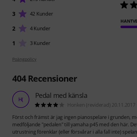
3
42 Kunder
HANTVE
2
4 Kunder
1
3 Kunder
Poängpolicy
404
Recensioner
Pedal med känsla
H(
Honken (reviderad) 20.11.2017
Först och främst är jag ingen pianospelare i grunden, me
medföljande "pedalen" till yamaha p45 med den här. Det ha
utrustning förenklar (eller försvårar i alla fall inte) spela