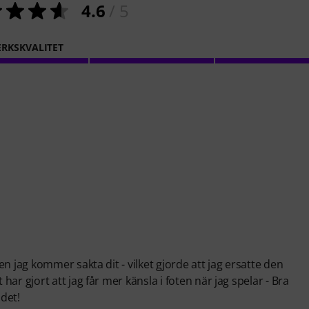
4.6
/ 5
RKSKVALITET
n jag kommer sakta dit - vilket gjorde att jag ersatte den
r gjort att jag får mer känsla i foten när jag spelar - Bra
ndet!