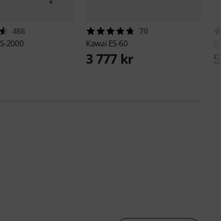
486
70
S-2000
Kawai
ES-60
G
3 777 kr
5