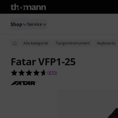
Shop
Service
Alla kategorier
Tangentinstrument
Keyboards
Fatar VFP1-25
4.6 av 5 stjärnor från 870 kundbety
(
870
)