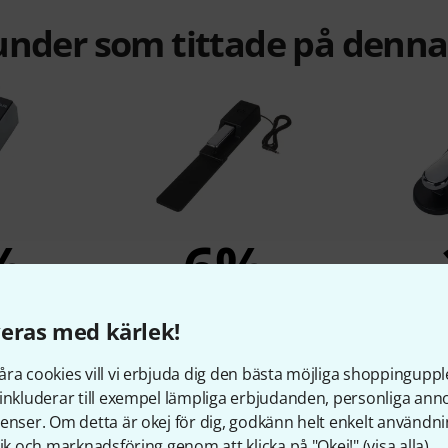
under som tittade på denn
%
6%
KÖPT
eras med kärlek!
-2
Roland DP-10
N
r
529 kr
ra cookies vill vi erbjuda dig den bästa möjliga shoppingupple
inkluderar till exempel lämpliga erbjudanden, personliga an
enser. Om detta är okej för dig, godkänn helt enkelt användni
tik och marknadsföring genom att klicka på "Okej!" (
visa alla
).