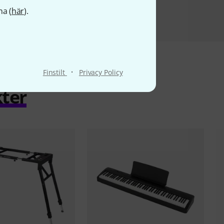
na (
här
).
·
Finstilt
Privacy Policy
ter