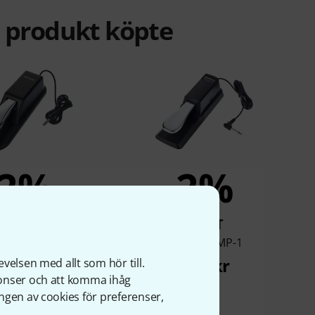
a produkt köpte
2%
2%
KÖPT
KÖPT
ektar NP-2
Miditech MP-1
199 kr
177 kr
velsen med allt som hör till.
nonser och att komma ihåg
ngen av cookies för preferenser,