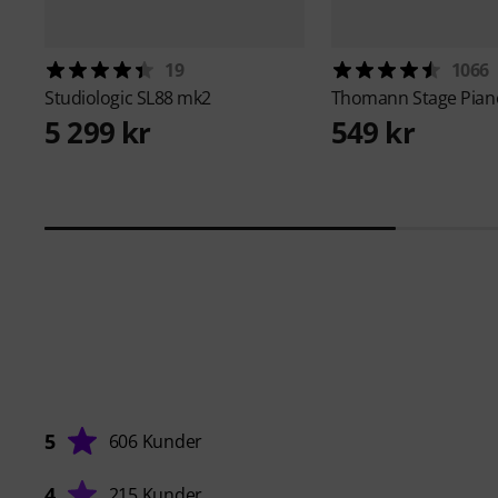
19
1066
Studiologic
SL88 mk2
Thomann
Stage Pian
5 299 kr
549 kr
5
606 Kunder
4
215 Kunder