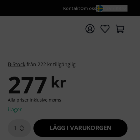
Kontakt
Om oss
SV / KR
a sökningen med söktermen {searchTerm}
B-Stock
från 222 kr tillgänglig
277
kr
Alla priser inklusive moms
i lager
LÄGG I VARUKORGEN
1