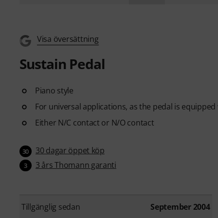
Visa översättning
Sustain Pedal
Piano style
For universal applications, as the pedal is equipped
Either N/C contact or N/O contact
30 dagar öppet köp
30
3 års Thomann garanti
3
Tillgänglig sedan
September 2004