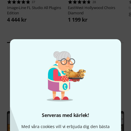
37
28
Image-Line
FL Studio All Plugins
EastWest
Hollywood Choirs
t
Edition
Diamond
4 444 kr
1 199 kr
Visste du?
Alla
Onlineguide
Serveras med kärlek!
Med våra cookies vill vi erbjuda dig den bästa