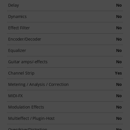
Delay
No
Dynamics
No
Effect Filter
No
Encoder/Decoder
No
Equalizer
No
Guitar amps/-effects
No
Channel Strip
Yes
Metering / Analysis / Correction
No
MIDI-FX
No
Modulation Effects
No
Multieffect / Plugin-Host
No
Overdrive/Distortion
No