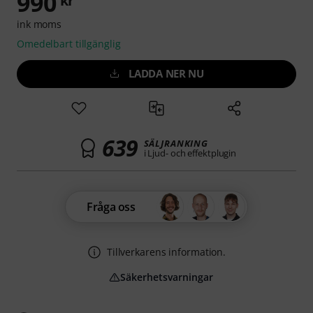
990
kr
ink moms
Omedelbart tillgänglig
LADDA NER NU
639
SÄLJRANKING
i Ljud- och effektplugin
Fråga oss
Tillverkarens information.
Säkerhetsvarningar