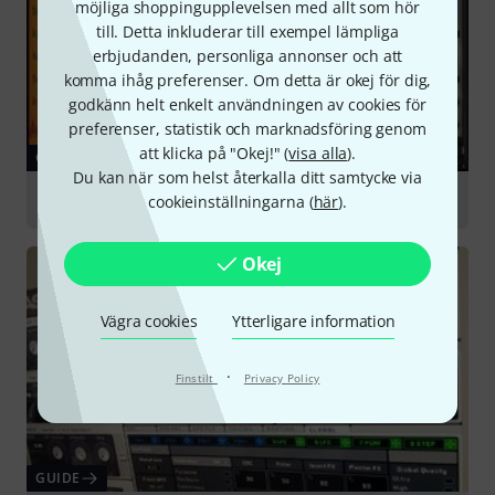
möjliga shoppingupplevelsen med allt som hör
till. Detta inkluderar till exempel lämpliga
erbjudanden, personliga annonser och att
komma ihåg preferenser. Om detta är okej för dig,
godkänn helt enkelt användningen av cookies för
preferenser, statistik och marknadsföring genom
att klicka på "Okej!" (
visa alla
).
GUIDE
Du kan när som helst återkalla ditt samtycke via
Sound Libraries & Sampling
cookieinställningarna (
här
).
Okej
Vägra cookies
Ytterligare information
·
Finstilt
Privacy Policy
GUIDE