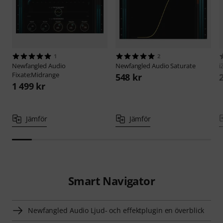
1
2
Newfangled Audio
Newfangled Audio
Saturate
i
Fixate:Midrange
548 kr
1 499 kr
Jämför
Jämför
Smart Navigator
Newfangled Audio Ljud- och effektplugin en överblick