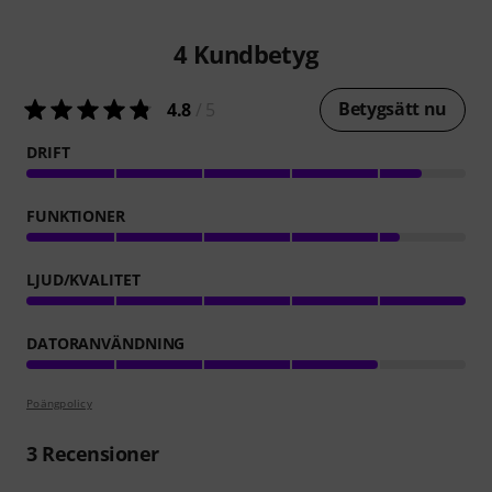
4
Kundbetyg
Betygsätt nu
4.8
/ 5
DRIFT
FUNKTIONER
LJUD/KVALITET
DATORANVÄNDNING
Poängpolicy
3
Recensioner