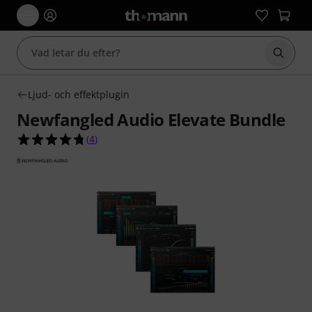
Börja 
Ljud- och effektplugin
Newfangled Audio Elevate Bundle
4.8 av 5 stjärnor från 4 kundbetyg
(
4
)