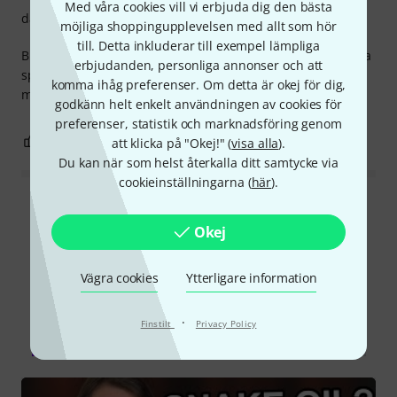
Med våra cookies vill vi erbjuda dig den bästa
datoranvändning
möjliga shoppingupplevelsen med allt som hör
till. Detta inkluderar till exempel lämpliga
Bunten är mycket mångsidig. Oavsett om det är på ett enda
erbjudanden, personliga annonser och att
spår eller på totalt. Det får ut mycket av själva signalen. Jag
komma ihåg preferenser. Om detta är okej för dig,
måste särskilt betona matchningsfunktionen hos EQ.
godkänn helt enkelt användningen av cookies för
preferenser, statistik och marknadsföring genom
1
0
att klicka på "Okej!" (
visa alla
).
ANMÄL RECENSION
Du kan när som helst återkalla ditt samtycke via
cookieinställningarna (
här
).
Läs alla recensioner
Okej
Vägra cookies
Ytterligare information
Visste du?
·
Finstilt
Privacy Policy
Alla
videos
Onlineguide
Nedladdningar