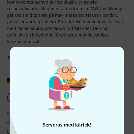
komponenter samtidigt i ett plugin) är ganska
resurskrävande. Men med rätt effekt och DAW-inställningar
går det smidigt även på maximal kapacitet utan bortfall,
pop eller andra problem. En klar rekommendation, särskilt
med tanke på pris/prestanda-förhållandet. Den har
definitivt en betydande fördel gentemot de vanliga
konkurrenterna!
3
0
ANMÄL RECENSION
Visa original
Hjälper mig alltid...
H
HeikoKo 09.10.2021
funktioner
drift
Serveras med kärlek!
ljud/kvalitet