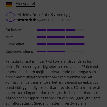
Visa original
Alldeles för okänt / Bra verktyg
RD
Ryan Durkin 03.01.2019
funktioner
drift
ljud/kvalitet
datoranvändning
Fantastiskt masteringverktyg! Tyvärr är det alldeles för
okänt. Processeringsmöjligheterna med upp till 26 (!) band
är enastående och möjliggör detaljerade justeringar som
andra masteringprocessorer bara kan drömma om. Att
kunna tillämpa transientbearbetning separat på enbart 26
band möjliggör tidigare ofattbar precision. EQ och limiter är
lika exakta. Clippern i slutet av signalkedjan låter bättre än
någon annan clipper jag känner till och möjliggör ytterligare
signalförbättring. Speciellt masteringverktyget (alla