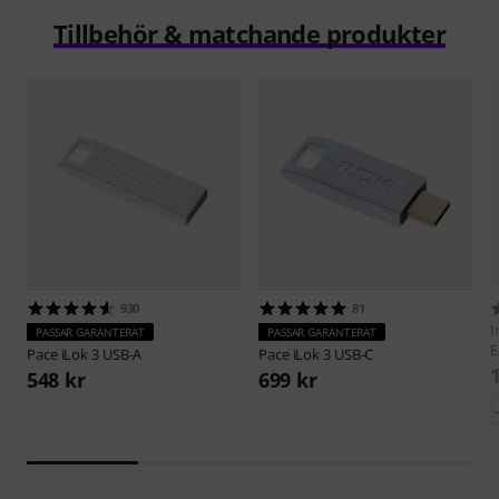
Tillbehör & matchande produkter
930
81
I
PASSAR GARANTERAT
PASSAR GARANTERAT
E
Pace
iLok 3 USB-A
Pace
iLok 3 USB-C
548 kr
699 kr