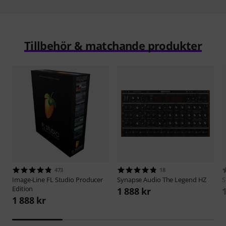
Tillbehör & matchande produkter
473
18
Image-Line
FL Studio Producer
Synapse Audio
The Legend HZ
Edition
1 888 kr
1 888 kr