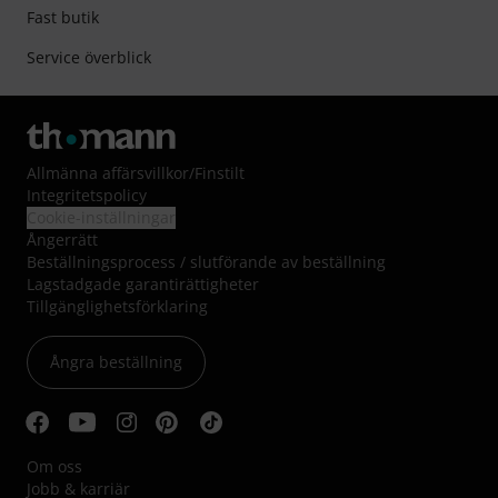
Fast butik
Service överblick
Allmänna affärsvillkor
/
Finstilt
Integritetspolicy
Cookie-inställningar
Ångerrätt
Beställningsprocess / slutförande av beställning
Lagstadgade garantirättigheter
Tillgänglighetsförklaring
Ångra beställning
Om oss
Jobb & karriär