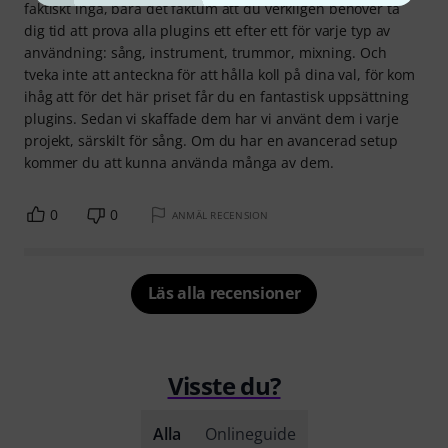
faktiskt inga, bara det faktum att du verkligen behöver ta
dig tid att prova alla plugins ett efter ett för varje typ av
användning: sång, instrument, trummor, mixning. Och
tveka inte att anteckna för att hålla koll på dina val, för kom
ihåg att för det här priset får du en fantastisk uppsättning
plugins. Sedan vi skaffade dem har vi använt dem i varje
projekt, särskilt för sång. Om du har en avancerad setup
kommer du att kunna använda många av dem.
0
0
ANMÄL RECENSION
Läs alla recensioner
Visste du?
Alla
Onlineguide