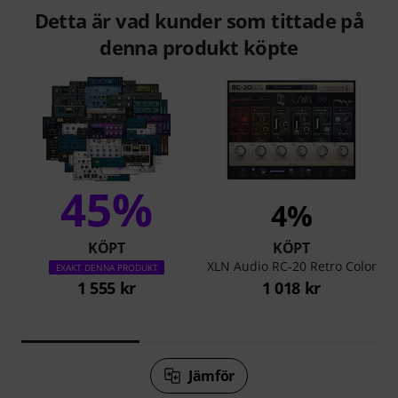
Detta är vad kunder som tittade på
denna produkt köpte
45%
4%
KÖPT
KÖPT
XLN Audio RC-20 Retro Color
EXAKT DENNA PRODUKT
1 555 kr
1 018 kr
Jämför