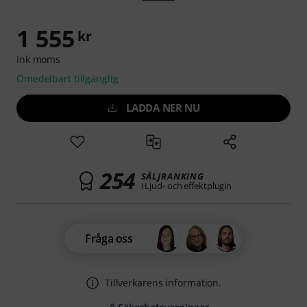
1 555
kr
ink moms
Omedelbart tillgänglig
LADDA NER NU
254
SÄLJRANKING
i Ljud- och effektplugin
Fråga oss
Tillverkarens information.