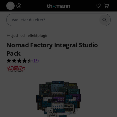
Börja 
Ljud- och effektplugin
Nomad Factory Integral Studio
Pack
4.5 av 5 stjärnor från 13 kundbetyg
(
13
)