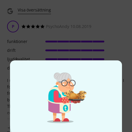
Visa översättning
P
PsychoAndy 10.08.2019
funktioner
drift
ljud/kvalitet
datoranvändning
I used to love nomad factory blue tubes plug ins and when I
found out this bundle for only 99€ (full price is 599$, 465€
from thomann while I am writing this review!) I could only
buy it in a second!
The bundle itself is very complete, with everything from
eqs, reverbs, mastering, comps, etc.
What I like more, as I said, is the blue tube series.
Visa mer