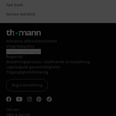
Fast butik
Service överblick
Allmänna affärsvillkor
/
Finstilt
Integritetspolicy
Cookie-inställningar
Ångerrätt
Beställningsprocess / slutförande av beställning
Lagstadgade garantirättigheter
Tillgänglighetsförklaring
Ångra beställning
Om oss
Jobb & karriär