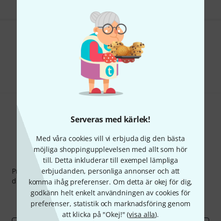
Gillar du vad du ser?
Dela
Hjälp & Feedback
Serveras med kärlek!
Med våra cookies vill vi erbjuda dig den bästa
möjliga shoppingupplevelsen med allt som hör
Thomann nyhetsbrev
till. Detta inkluderar till exempel lämpliga
Prenumererar på Thomanns Nyhetsbrev på engelska och
erbjudanden, personliga annonser och att
du kan med lite tur vinna en
50 kupong
värd
50 €
!
komma ihåg preferenser. Om detta är okej för dig,
godkänn helt enkelt användningen av cookies för
Inspirerande inlägg
Erbjudanden
preferenser, statistik och marknadsföring genom
Thomann Insikter
att klicka på "Okej!" (
visa alla
).