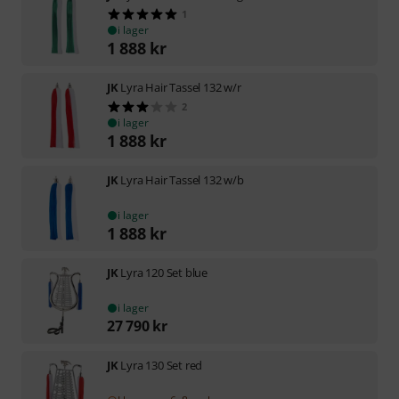
1
i lager
1 888
kr
JK
Lyra Hair Tassel 132 w/r
2
i lager
1 888
kr
JK
Lyra Hair Tassel 132 w/b
i lager
1 888
kr
JK
Lyra 120 Set blue
i lager
27 790
kr
JK
Lyra 130 Set red