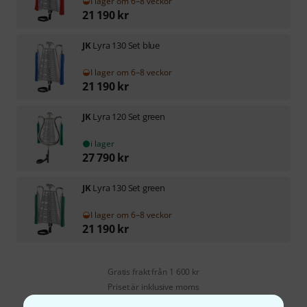
I lager om 6–8 veckor
21 190
kr
JK
Lyra 130 Set blue
I lager om 6–8 veckor
21 190
kr
JK
Lyra 120 Set green
i lager
27 790
kr
JK
Lyra 130 Set green
I lager om 6–8 veckor
21 190
kr
Gratis frakt från 1 600 kr
Priset är inklusive moms