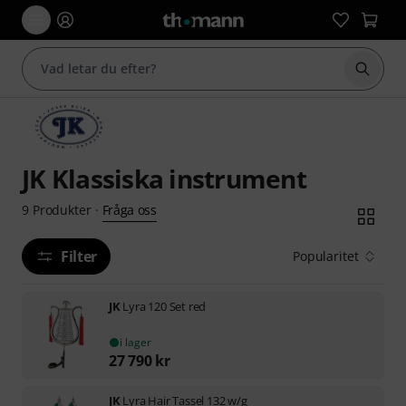
Börja 
JK Klassiska instrument
Fråga oss
9
Produkter
·
Filter
Popularitet
JK
Lyra 120 Set red
i lager
27 790
kr
JK
Lyra Hair Tassel 132 w/g