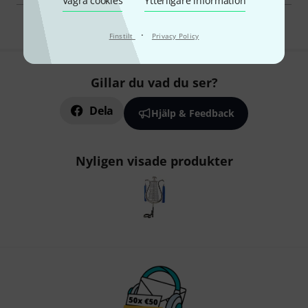
Vägra cookies
Ytterligare information
·
Finstilt
Privacy Policy
Gillar du vad du ser?
Dela
Hjälp & Feedback
Nyligen visade produkter