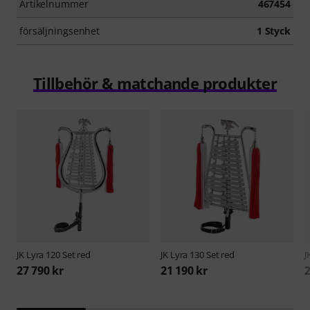
Artikelnummer
467454
försäljningsenhet
1 Styck
Tillbehör & matchande produkter
JK
Lyra 120 Set red
JK
Lyra 130 Set red
J
27 790 kr
21 190 kr
2