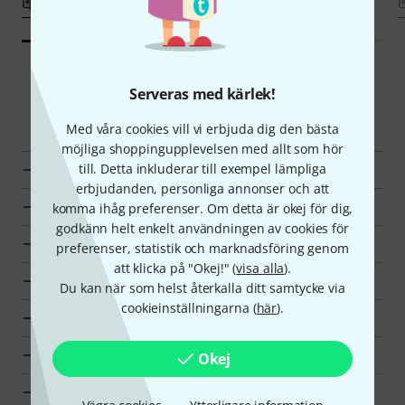
Jämför
Jämför
Serveras med kärlek!
Smart Navigator
Med våra cookies vill vi erbjuda dig den bästa
möjliga shoppingupplevelsen med allt som hör
till. Detta inkluderar till exempel lämpliga
JK Lyror en överblick
erbjudanden, personliga annonser och att
till produktgrupp Lyror
komma ihåg preferenser. Om detta är okej för dig,
godkänn helt enkelt användningen av cookies för
till produktgrupp Marsch och militärt
preferenser, statistik och marknadsföring genom
att klicka på "Okej!" (
visa alla
).
till produktgrupp Orkester slagverk
Du kan när som helst återkalla ditt samtycke via
cookieinställningarna (
här
).
till produktgrupp Klassiska instrument
visa tillverkarinformation för JK
Okej
JK Klassiska instrument en överblick