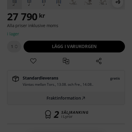
+9
27 790
kr
Alla priser inklusive moms
i lager
LÄGG I VARUKORGEN
1
Standardleverans
gratis
Väntas mellan
Tors., 13.08.
och
Fre., 14.08.
.
Fraktinformation
2
SÄLJRANKING
i Lyror