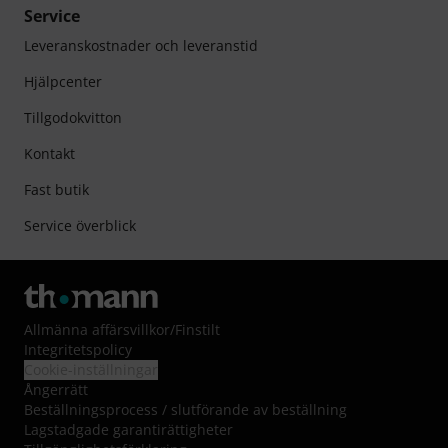
Service
Leveranskostnader och leveranstid
Hjälpcenter
Tillgodokvitton
Kontakt
Fast butik
Service överblick
Allmänna affärsvillkor
/
Finstilt
Integritetspolicy
Cookie-inställningar
Ångerrätt
Beställningsprocess / slutförande av beställning
Lagstadgade garantirättigheter