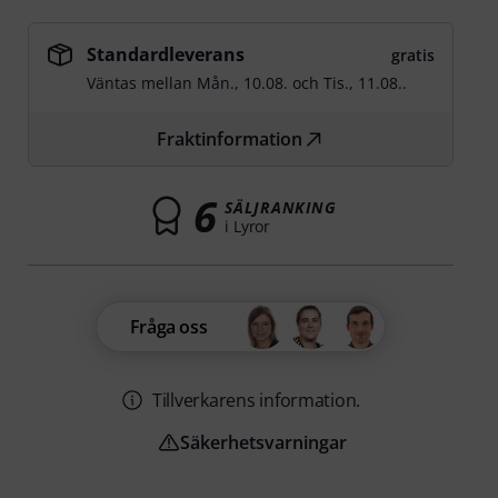
Standardleverans
gratis
Väntas mellan
Mån., 10.08.
och
Tis., 11.08.
.
Fraktinformation
6
SÄLJRANKING
i Lyror
Fråga oss
Tillverkarens information.
Säkerhetsvarningar