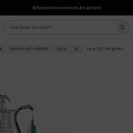
Reparationsservice
3-års garanti
Börj
k
Marsch och militärt
Lyror
JK
Lyra 120 Set green