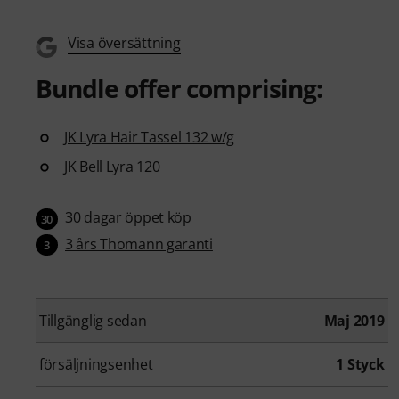
Visa översättning
Bundle offer comprising:
JK Lyra Hair Tassel 132 w/g
JK Bell Lyra 120
30 dagar öppet köp
30
3 års Thomann garanti
3
Tillgänglig sedan
Maj 2019
försäljningsenhet
1 Styck