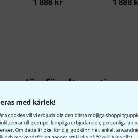
1 888 kr
1 888 
Jämför alternativ
eras med kärlek!
ra cookies vill vi erbjuda dig den bästa möjliga shoppingupple
inkluderar till exempel lämpliga erbjudanden, personliga an
enser. Om detta är okej för dig, godkänn helt enkelt användni
tik och marknadsföring genom att klicka på "Okej!" (
visa alla
).