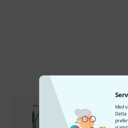
Serv
Med vå
Detta 
prefer
statis