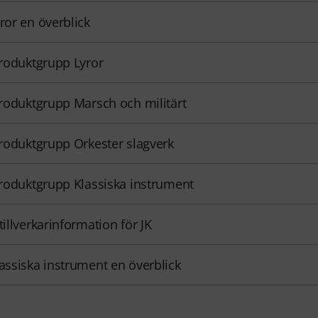
yror en överblick
 produktgrupp Lyror
 produktgrupp Marsch och militärt
 produktgrupp Orkester slagverk
 produktgrupp Klassiska instrument
 tillverkarinformation för JK
lassiska instrument en överblick