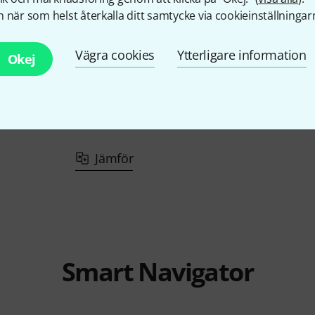
 när som helst återkalla ditt samtycke via cookieinställningar
Vägra cookies
Ytterligare information
Okej
JK
Lyra 120 Set blue
27 790 kr
Jämför
Smart Navigator