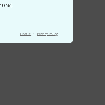
na (
här
).
·
Finstilt
Privacy Policy