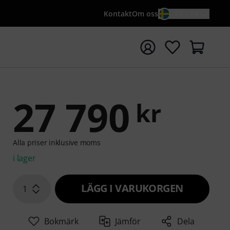
Kontakt
Om oss
SV / KR
a sökningen med söktermen {searchTerm}
27 790
kr
Alla priser inklusive moms
i lager
LÄGG I VARUKORGEN
1
Bokmärk
Jämför
Dela