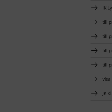
JK L
till
till
till
till
visa
JK K