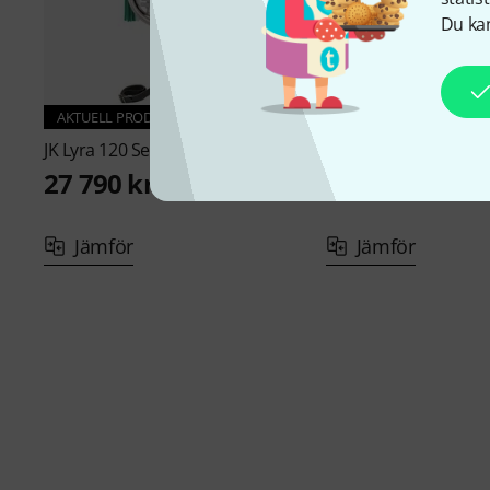
Du kan
AKTUELL PRODUKT
JK
Lyra 120 Set green
JK
Lyra 120 Set red
27 790 kr
27 790 kr
Jämför
Jämför