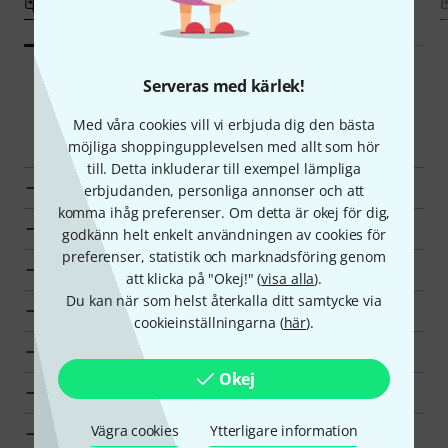
Jämför
Jämför
Serveras med kärlek!
Smart Navigator
Med våra cookies vill vi erbjuda dig den bästa
möjliga shoppingupplevelsen med allt som hör
till. Detta inkluderar till exempel lämpliga
JK Lyror en överblick
erbjudanden, personliga annonser och att
komma ihåg preferenser. Om detta är okej för dig,
till produktgrupp Lyror
godkänn helt enkelt användningen av cookies för
preferenser, statistik och marknadsföring genom
till produktgrupp Marsch och militärt
att klicka på "Okej!" (
visa alla
).
Du kan när som helst återkalla ditt samtycke via
till produktgrupp Orkester slagverk
cookieinställningarna (
här
).
till produktgrupp Klassiska instrument
Okej
visa tillverkarinformation för JK
Vägra cookies
Ytterligare information
JK Klassiska instrument en överblick