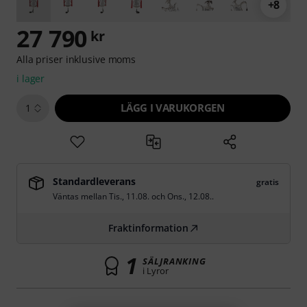
+8
27 790
kr
Alla priser inklusive moms
i lager
LÄGG I VARUKORGEN
1
Standardleverans
gratis
Väntas mellan
Tis., 11.08.
och
Ons., 12.08.
.
Fraktinformation
1
SÄLJRANKING
i Lyror