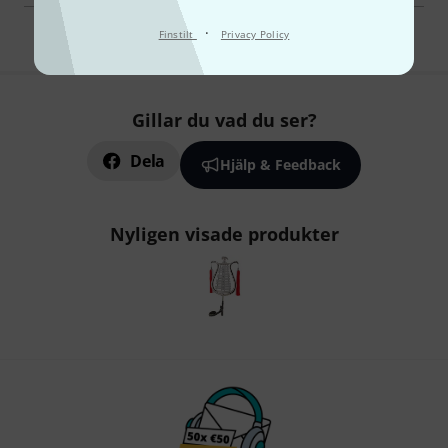
·
Finstilt
Privacy Policy
Gillar du vad du ser?
Dela
Hjälp & Feedback
Nyligen visade produkter