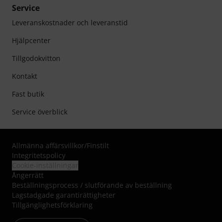
Service
Leveranskostnader och leveranstid
Hjälpcenter
Tillgodokvitton
Kontakt
Fast butik
Service överblick
Allmänna affärsvillkor
/
Finstilt
Integritetspolicy
Cookie-inställningar
Ångerrätt
Beställningsprocess / slutförande av beställning
Lagstadgade garantirättigheter
Tillgänglighetsförklaring