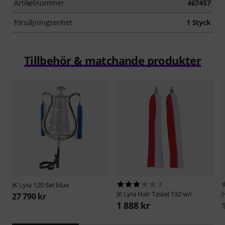
Artikelnummer
467457
försäljningsenhet
1 Styck
Tillbehör & matchande produkter
JK
Lyra 120 Set blue
2
JK
Lyra Hair Tassel 132 w/r
J
27 790 kr
1 888 kr