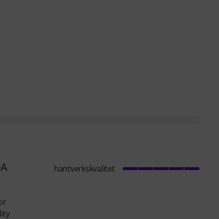
0A
hantverkskvalitet
or
ity