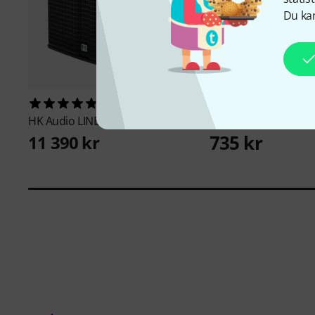
Du kan
15
137
HK Audio
LINEAR SUB 1500 A
RCF
Cover ART 712/7
735 kr
11 390 kr