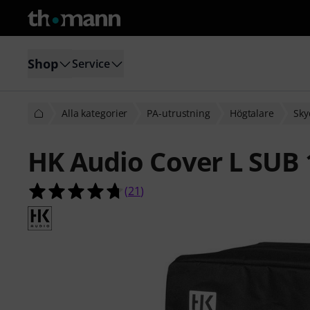
Shop
Service
Alla kategorier
PA-utrustning
Högtalare
Sky
HK Audio Cover L SUB
4.7 av 5 stjärnor från 21 kundbetyg
(
21
)