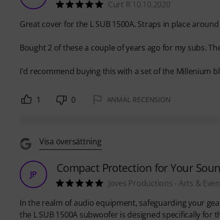
Curt R 10.10.2020
Great cover for the L SUB 1500A. Straps in place around t
Bought 2 of these a couple of years ago for my subs. The
I'd recommend buying this with a set of the Millenium b
1
0
ANMÄL RECENSION
Visa översättning
Compact Protection for Your Soun
JP
Joves Productions - Arts & Even
In the realm of audio equipment, safeguarding your gear 
the L SUB 1500A subwoofer is designed specifically for th