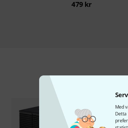
479 kr
Ti
Serv
Med vå
Detta 
prefer
statis