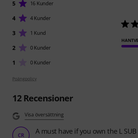
5
16 Kunder
4
4 Kunder
3
1 Kund
HANTVE
2
0 Kunder
1
0 Kunder
Poängpolicy
12
Recensioner
Visa översättning
A must have if you own the L SU
CR