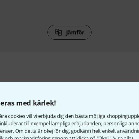
Jämför
llbehör & matchande produk
eras med kärlek!
ra cookies vill vi erbjuda dig den bästa möjliga shoppingupple
inkluderar till exempel lämpliga erbjudanden, personliga an
enser. Om detta är okej för dig, godkänn helt enkelt användni
tik och marknadsföring genom att klicka på "Okej!" (
visa alla
).