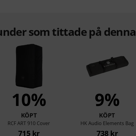
under som tittade på denn
10%
9%
KÖPT
KÖPT
RCF ART 910 Cover
HK Audio Elements Bag
715 kr
738 kr