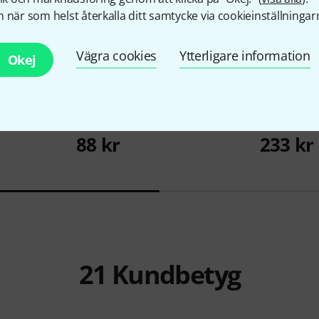
 när som helst återkalla ditt samtycke via cookieinställningar
Vägra cookies
Ytterligare information
Okej
10333
22/412/422
the sssnake
SM10BK
Cordial
CAM
88 kr
233 kr
21
Kundbetyg