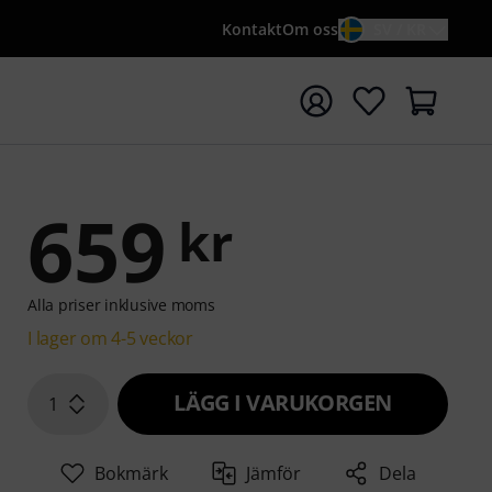
Kontakt
Om oss
SV / KR
a sökningen med söktermen {searchTerm}
659
kr
Alla priser inklusive moms
I lager om 4-5 veckor
LÄGG I VARUKORGEN
1
Bokmärk
Jämför
Dela