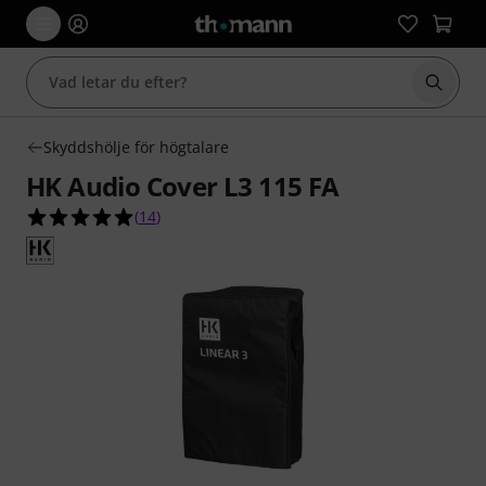
Börja 
Skyddshölje för högtalare
HK Audio Cover L3 115 FA
5.0 av 5 stjärnor från 14 kundbetyg
(
14
)