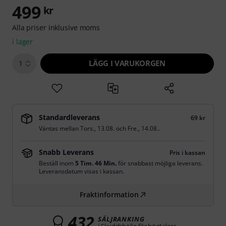
499
kr
Alla priser inklusive moms
i lager
LÄGG I VARUKORGEN
1
Standardleverans
69 kr
Väntas mellan
Tors., 13.08.
och
Fre., 14.08.
.
Snabb Leverans
Pris i kassan
Beställ inom
5 Tim. 46 Min.
för snabbast möjliga leverans.
Leveransdatum visas i kassan.
Fraktinformation
432
SÄLJRANKING