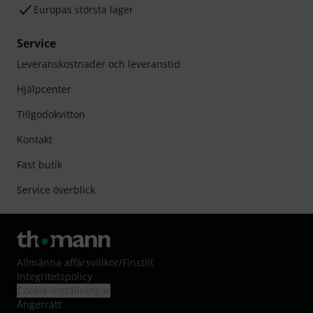
Europas största lager
Service
Leveranskostnader och leveranstid
Hjälpcenter
Tillgodokvitton
Kontakt
Fast butik
Service överblick
Allmänna affärsvillkor
/
Finstilt
Integritetspolicy
Cookie-inställningar
Ångerrätt