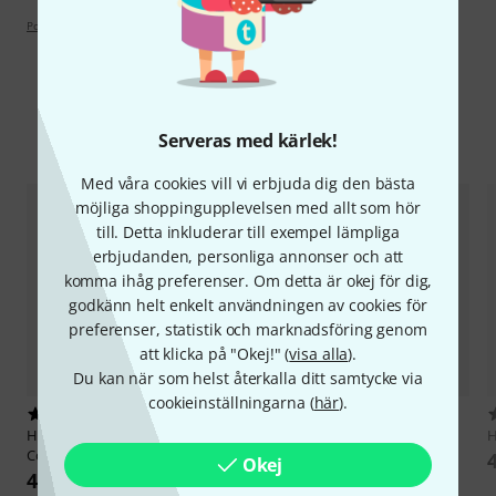
Poängpolicy
Jämför alternativ
Serveras med kärlek!
Med våra cookies vill vi erbjuda dig den bästa
möjliga shoppingupplevelsen med allt som hör
till. Detta inkluderar till exempel lämpliga
erbjudanden, personliga annonser och att
komma ihåg preferenser. Om detta är okej för dig,
godkänn helt enkelt användningen av cookies för
preferenser, statistik och marknadsföring genom
att klicka på "Okej!" (
visa alla
).
Du kan när som helst återkalla ditt samtycke via
cookieinställningarna (
här
).
1
18
HK Audio
Elements E115 Sub D
HK Audio
Dust Cover PR:O 15D
H
Cover
492 kr
Okej
479 kr