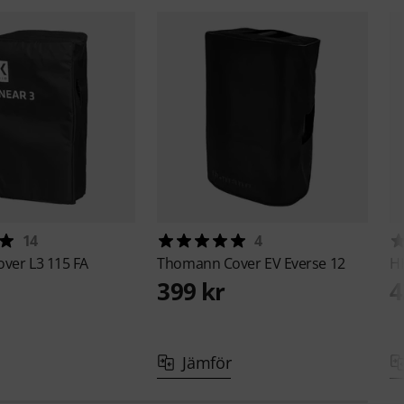
14
4
over L3 115 FA
Thomann
Cover EV Everse 12
H
399 kr
4
Jämför