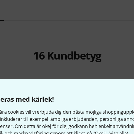
16
Kundbetyg
4.9
/ 5
eras med kärlek!
ra cookies vill vi erbjuda dig den bästa möjliga shoppingupple
RKSKVALITET
inkluderar till exempel lämpliga erbjudanden, personliga an
enser. Om detta är okej för dig, godkänn helt enkelt användni
tik och marknadsföring genom att klicka på "Okej!" (
visa alla
).