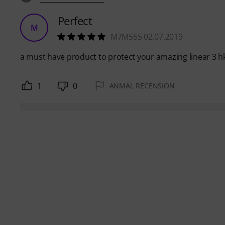
Perfect
M
M7M555 02.07.2019
a must have product to protect your amazing linear 3 h
1
0
ANMÄL RECENSION