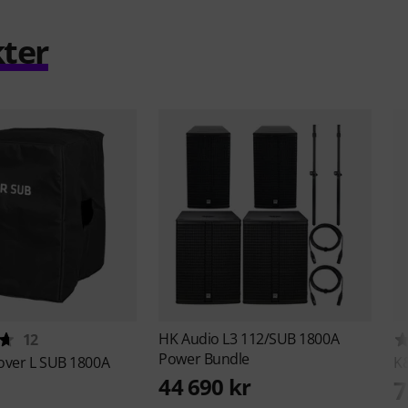
ter
HK Audio
L3 112/SUB 1800A
12
Power Bundle
over L SUB 1800A
K
44 690 kr
7