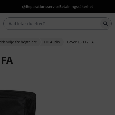
Reparationsservice
Betalningssäkerhet
Börj
ddshölje för högtalare
HK Audio
Cover L3 112 FA
 FA