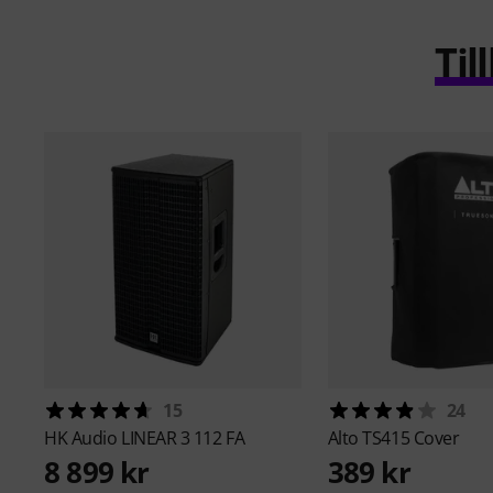
Ti
15
24
HK Audio
LINEAR 3 112 FA
Alto
TS415 Cover
8 899 kr
389 kr