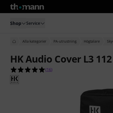
Shop
Service
Alla kategorier
PA-utrustning
Högtalare
Sky
HK Audio Cover L3 112
4.9 av 5 stjärnor från 16 kundbetyg
(
16
)