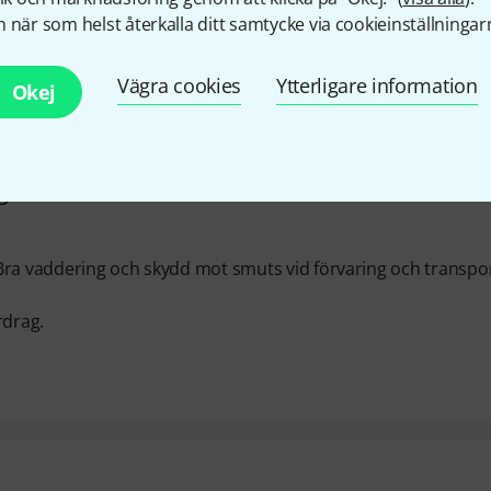
 när som helst återkalla ditt samtycke via cookieinställningar
Vägra cookies
Ytterligare information
Okej
gtalarna
. Bra vaddering och skydd mot smuts vid förvaring och transpor
rdrag.