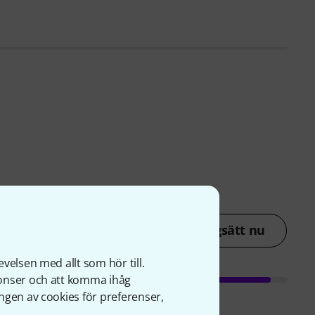
Betygsätt nu
velsen med allt som hör till.
nonser och att komma ihåg
ngen av cookies för preferenser,