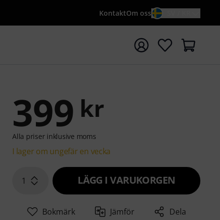
Kontakt
Om oss
SV / KR
a sökningen med söktermen {searchTerm}
399
kr
Alla priser inklusive moms
I lager om ungefär en vecka
LÄGG I VARUKORGEN
1
Bokmärk
Jämför
Dela