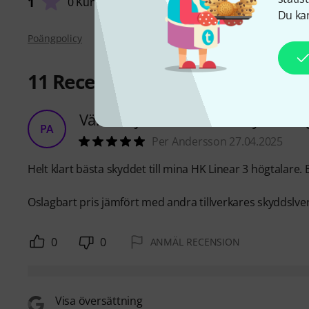
1
0 Kunder
Du kan
Poängpolicy
11
Recensioner
Värd varje krona för att skydda hö
PA
Per Andersson 27.04.2025
Helt klart bästa skyddet till mina HK Linear 3 högtalare
Oslagbart pris jämfört med andra tillverkares skyddslve
0
0
ANMÄL RECENSION
Visa översättning