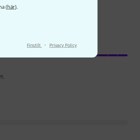
na (
här
).
·
Finstilt
Privacy Policy
hantverkskvalitet
t.