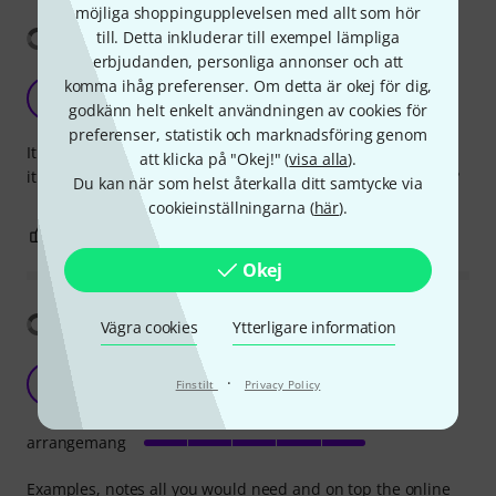
möjliga shoppingupplevelsen med allt som hör
Visa översättning
till. Detta inkluderar till exempel lämpliga
erbjudanden, personliga annonser och att
Good reference
komma ihåg preferenser. Om detta är okej för dig,
T5
godkänn helt enkelt användningen av cookies för
TKW 55 09.06.2019
preferenser, statistik och marknadsföring genom
It does not get much better than this. Andy Aledort has got
att klicka på "Okej!" (
visa alla
).
it so that we can learn. Now if only my fingers were longer?
Du kan när som helst återkalla ditt samtycke via
cookieinställningarna (
här
).
0
0
ANMÄL RECENSION
Okej
Visa översättning
Vägra cookies
Ytterligare information
As easy as it can be
·
R
Finstilt
Privacy Policy
rickrock1979 05.10.2022
arrangemang
Examples, notes all you would need and on top the online