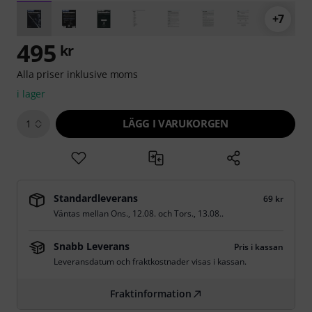
+7
495
kr
Alla priser inklusive moms
i lager
LÄGG I VARUKORGEN
1
Standardleverans
69 kr
Väntas mellan
Ons., 12.08.
och
Tors., 13.08.
.
Snabb Leverans
Pris i kassan
Leveransdatum och fraktkostnader visas i kassan.
Fraktinformation