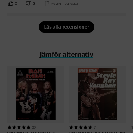
0
0
ANMÄL RECENSION
Läs alla recensioner
Jämför alternativ
20
7