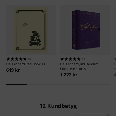
87
11
Hal Leonard
Real Book 1 C
Hal Leonard
Jimi Hendrix
H
Complete Scores
V
619 kr
1 222 kr
12
Kundbetyg