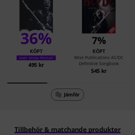
36%
7%
KÖPT
KÖPT
Wise Publications AC/DC
EXAKT DENNA PRODUKT
Definitive Songbook
495 kr
545 kr
Jämför
Tillbehör & matchande produkter