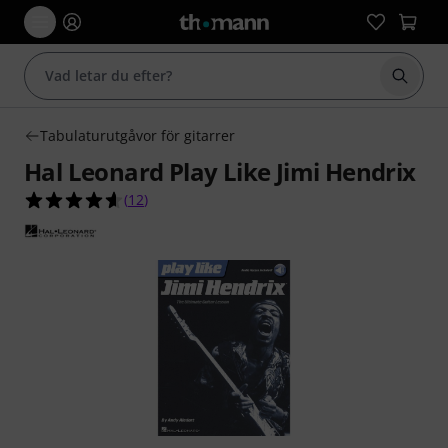
Börja 
Tabulaturutgåvor för gitarrer
Hal Leonard Play Like Jimi Hendrix
4.6 av 5 stjärnor från 12 kundbetyg
(
12
)