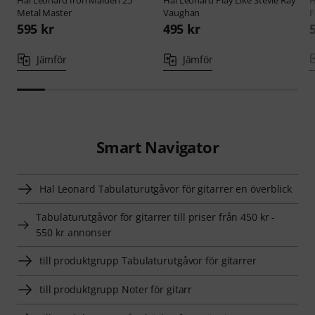
Hal Leonard
Iron Maiden 25
Hal Leonard
Play Like Stevie Ray
H
Metal Master
Vaughan
F
595 kr
495 kr
Jämför
Jämför
Smart Navigator
Hal Leonard Tabulaturutgåvor för gitarrer en överblick
Tabulaturutgåvor för gitarrer till priser från 450 kr -
550 kr annonser
till produktgrupp Tabulaturutgåvor för gitarrer
till produktgrupp Noter för gitarr