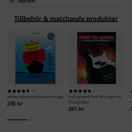
Visa mer
Tillbehör & matchande produkter
21
6
Jamey Aebersold
Maiden Voyage
Hal Leonard
First 50 Songs You
S
Should Bass
X
235 kr
261 kr