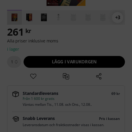
+3
261
kr
Alla priser inklusive moms
i lager
LÄGG I VARUKORGEN
1
Standardleverans
69 kr
Från 1 600 kr gratis
Väntas mellan
Tis., 11.08.
och
Ons., 12.08.
.
Snabb Leverans
Pris i kassan
Leveransdatum och fraktkostnader visas i kassan.