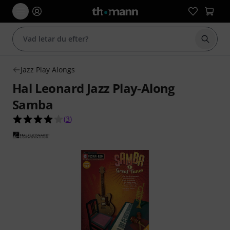
Börja 
Jazz Play Alongs
Hal Leonard Jazz Play-Along
Samba
4.0 av 5 stjärnor från 3 kundbetyg
(
3
)