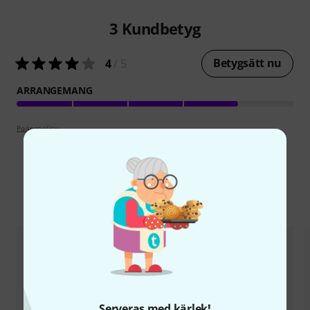
3
Kundbetyg
Betygsätt nu
4
/ 5
ARRANGEMANG
Poängpolicy
Jämför alternativ
Serveras med kärlek!