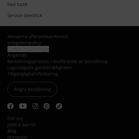
Fast butik
Service överblick
Allmänna affärsvillkor
/
Finstilt
Integritetspolicy
Cookie-inställningar
Ångerrätt
Beställningsprocess / slutförande av beställning
Lagstadgade garantirättigheter
Tillgänglighetsförklaring
Ångra beställning
Om oss
Jobb & karriär
Blog
Annonser