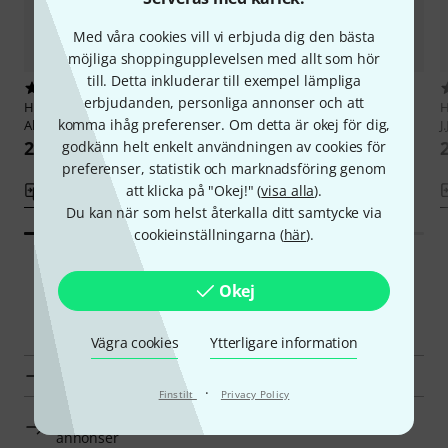
Med våra cookies vill vi erbjuda dig den bästa
möjliga shoppingupplevelsen med allt som hör
till. Detta inkluderar till exempel lämpliga
1
1
erbjudanden, personliga annonser och att
Hal Leonard
1970s Jazz Play-
Hal Leonard
Jazz Play-Along
H
komma ihåg preferenser. Om detta är okej för dig,
Along
Maiden Voyage
J
272 kr
285 kr
godkänn helt enkelt användningen av cookies för
preferenser, statistik och marknadsföring genom
att klicka på "Okej!" (
visa alla
).
Jämför
Jämför
Du kan när som helst återkalla ditt samtycke via
cookieinställningarna (
här
).
Okej
Smart Navigator
Vägra cookies
Ytterligare information
Hal Leonard Jazz Play Alongs en överblick
·
Finstilt
Privacy Policy
Jazz Play Alongs till priser från 250 kr - 350 kr
annonser