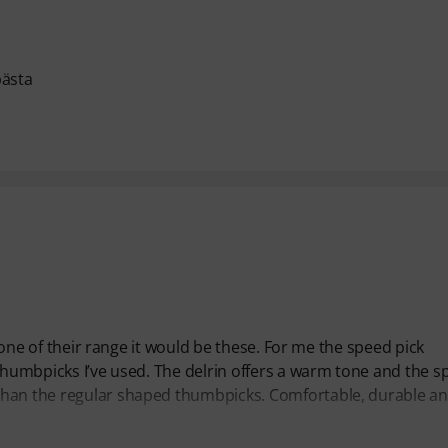
bästa
t one of their range it would be these. For me the speed pick
 thumbpicks I’ve used. The delrin offers a warm tone and the 
than the regular shaped thumbpicks. Comfortable, durable a