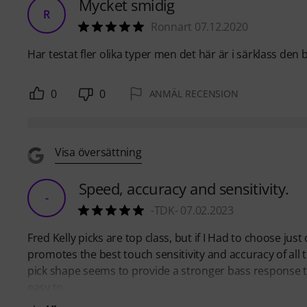
Mycket smidig
R
Ronnart 07.12.2020
Har testat fler olika typer men det här är i särklass den 
0
0
ANMÄL RECENSION
Visa översättning
Speed, accuracy and sensitivity.
-
-TDK- 07.02.2023
Fred Kelly picks are top class, but if I Had to choose jus
promotes the best touch sensitivity and accuracy of all
pick shape seems to provide a stronger bass response 
easy to