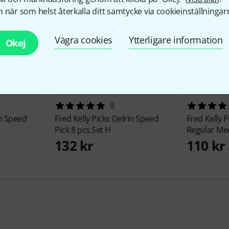
 när som helst återkalla ditt samtycke via cookieinställningar
Vägra cookies
Ytterligare information
Okej
9
n Speed
Fred Kelly Picks
Delrin Speed
Fred Kelly 
Pick 8 pcs.Set H
Regular Me
132 kr
110 kr