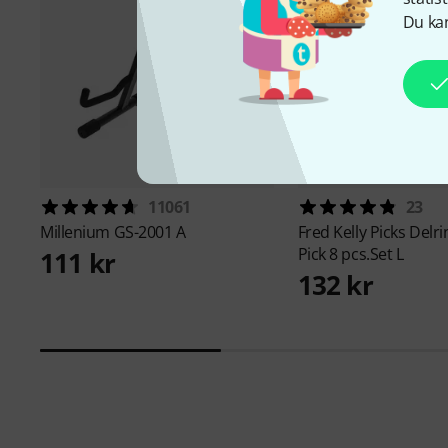
Du kan
11061
23
Millenium
GS-2001 A
Fred Kelly Picks
Delri
Pick 8 pcs.Set L
111 kr
132 kr