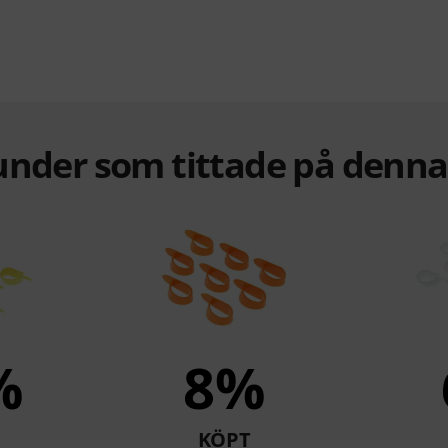
under som tittade på denn
%
8%
KÖPT