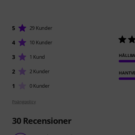
5
29 Kunder
4
10 Kunder
HÅLLB
3
1 Kund
2
2 Kunder
HANTVE
1
0 Kunder
Poängpolicy
30
Recensioner