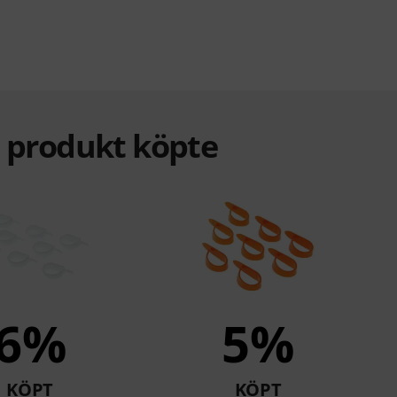
a produkt köpte
6%
5%
KÖPT
KÖPT