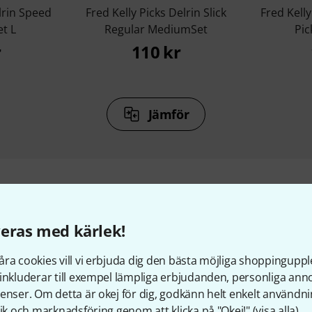
lrin Speed
Fred Kelly Picks Delrin Slick
Fred Kell
et L
Regular MediumSet
Pic
r
110 kr
Jämför
llbehör & matchande produk
eras med kärlek!
ra cookies vill vi erbjuda dig den bästa möjliga shoppingupple
inkluderar till exempel lämpliga erbjudanden, personliga an
enser. Om detta är okej för dig, godkänn helt enkelt användni
tik och marknadsföring genom att klicka på "Okej!" (
visa alla
).