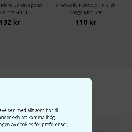
y Picks Delrin Speed
Fred Kelly Picks Delrin Slick
k 8 pcs.Set H
Large Med Set
132 kr
110 kr
ter
velsen med allt som hör till.
nonser och att komma ihåg
ngen av cookies för preferenser,