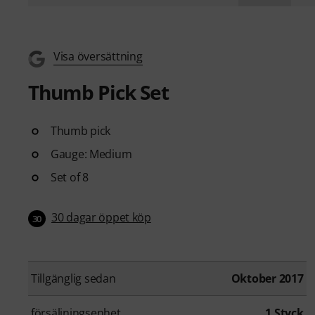
Visa översättning
Thumb Pick Set
Thumb pick
Gauge: Medium
Set of 8
30 dagar öppet köp
30
Tillgänglig sedan
Oktober 2017
försäljningsenhet
1 Styck