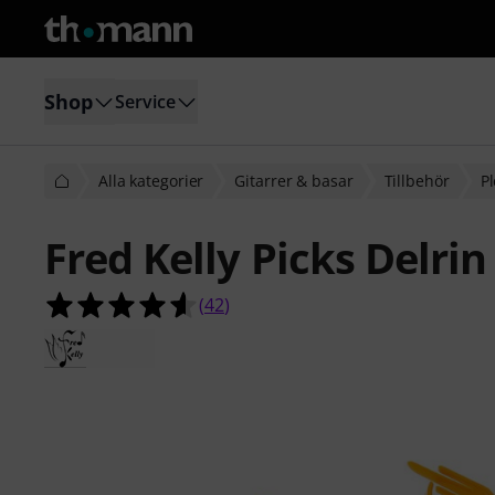
Shop
Service
Alla kategorier
Gitarrer & basar
Tillbehör
P
Fred Kelly Picks Delrin
4.6 av 5 stjärnor från 42 kundbetyg
(
42
)