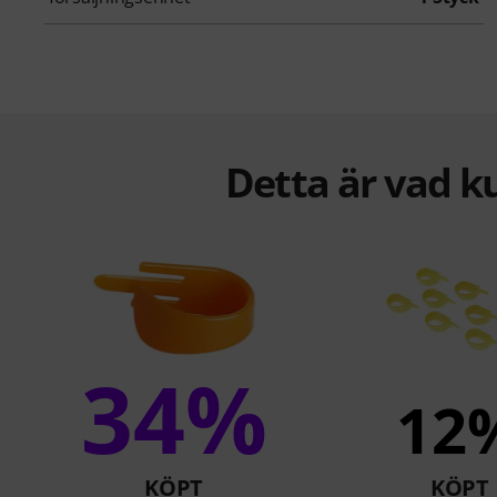
Detta är vad k
34%
12
KÖPT
KÖPT