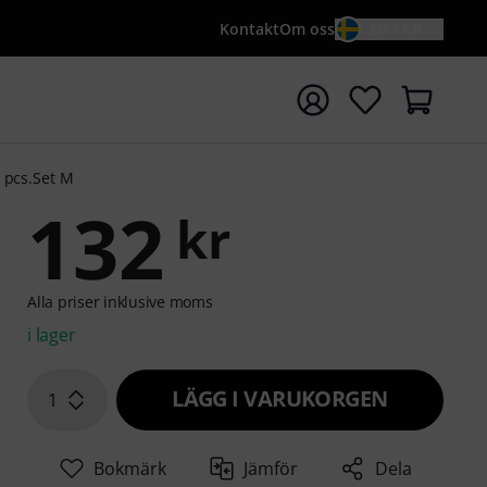
Kontakt
Om oss
SV / KR
a sökningen med söktermen {searchTerm}
8 pcs.Set M
132
kr
Alla priser inklusive moms
i lager
LÄGG I VARUKORGEN
1
Bokmärk
Jämför
Dela