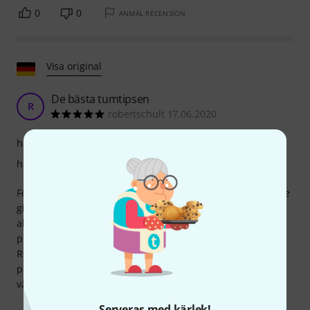
0
0
ANMÄL RECENSION
Visa original
De bästa tumtipsen
R
robertschult 17.06.2020
hållbarhet
hantverkskvalitet
För mig är dessa de bästa tumplektrumen – jag spelar både
gitarr (stålsträngar) och 5-strängad banjo och har provat
alla tumplektrum jag kunnat få tag på. Med Fred Kelly-
plektrumen får jag en klar ton och kan spela snabbare.
Rekommenderas starkt! De slits lite snabbare än de tyngre
plektrumen på grund av materialdensiteten, men det är
värt det för mig.
Serveras med kärlek!