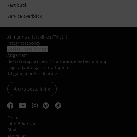
Fast butik
Service överblick
Allmänna affärsvillkor
/
Finstilt
Integritetspolicy
Cookie-inställningar
Ångerrätt
Beställningsprocess / slutförande av beställning
Lagstadgade garantirättigheter
Tillgänglighetsförklaring
Ångra beställning
Om oss
Jobb & karriär
Blog
Annonser