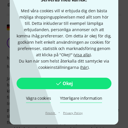
2
0
ANMÄL RECENSION
Med våra cookies vill vi erbjuda dig den bästa
möjliga shoppingupplevelsen med allt som hör
till. Detta inkluderar till exempel lämpliga
Visa original
erbjudanden, personliga annonser och att
komma ihåg preferenser. Om detta är okej för dig,
Super!
godkänn helt enkelt användningen av cookies för
F
filou 21.12.2022
preferenser, statistik och marknadsföring genom
att klicka på "Okej!" (
visa alla
).
hållbarhet
Du kan när som helst återkalla ditt samtycke via
hantverkskvalitet
cookieinställningarna (
här
).
Jag har en gitarrbakgrund och provar på banjo med typisk
Okej
banjo-fingerplockning. Fingerplektrum är viktiga för det
klassiska ljudet. Jag hade ingen tidigare erfarenhet av
fingerplektrum. När jag köpte min banjo kom den med ett
Vägra cookies
Ytterligare information
litet sortiment av "vanliga" tummplektrum. Tyvärr var
plektrumet alldeles för långt för min spelstil; jag kunde inte
·
Finstilt
Privacy Policy
slå an strängarna ordentligt. Jag var redo att ge upp. Efter
flera frustrerande veckor är jag äntligen på väg dit. Sedan