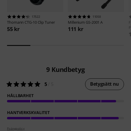
17522
11058
Thomann
CTG-10 Clip Tuner
Millenium
GS-2001 A
F
P
55 kr
111 kr
9
Kundbetyg
Betygsätt nu
5
/ 5
HÅLLBARHET
HANTVERKSKVALITET
Poängpolicy