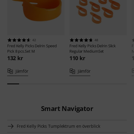
42
48
Fred Kelly Picks
Delrin Speed
Fred Kelly Picks
Delrin Slick
F
Pick 8 pcs.Set M
Regular MediumSet
M
132 kr
110 kr
Jämför
Jämför
Smart Navigator
Fred Kelly Picks Tumplektrum en överblick