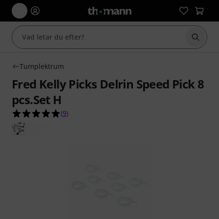
Börja 
Tumplektrum
Fred Kelly Picks Delrin Speed Pick 8
pcs.Set H
5.0 av 5 stjärnor från 9 kundbetyg
(
9
)