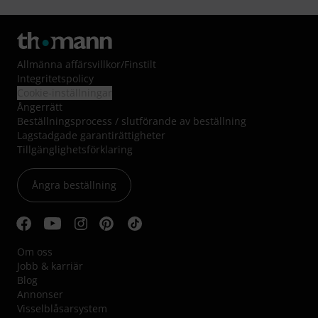
Allmänna affärsvillkor
/
Finstilt
Integritetspolicy
Cookie-inställningar
Ångerrätt
Beställningsprocess / slutförande av beställning
Lagstadgade garantirättigheter
Tillgänglighetsförklaring
Ångra beställning
Om oss
Jobb & karriär
Blog
Annonser
Visselblåsarsystem