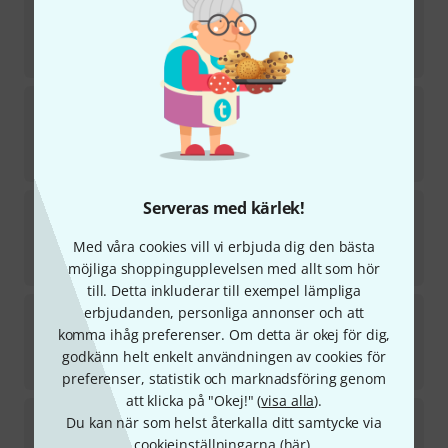
15
i lager
144
kr
dAndrea
Fingerpick Set Large White
61
i lager
121
kr
Geipel
Serveras med kärlek!
Thumb Pick Bronze 5
48
Med våra cookies vill vi erbjuda dig den bästa
i lager
16,70
kr
möjliga shoppingupplevelsen med allt som hör
till. Detta inkluderar till exempel lämpliga
Daddario
NP7W-04 National Thumb Pick
erbjudanden, personliga annonser och att
7
komma ihåg preferenser. Om detta är okej för dig,
i lager
godkänn helt enkelt användningen av cookies för
121
kr
preferenser, statistik och marknadsföring genom
att klicka på "Okej!" (
visa alla
).
Ibanez
Pult1 Thumbpicks
Du kan när som helst återkalla ditt samtycke via
30
cookieinställningarna (
här
).