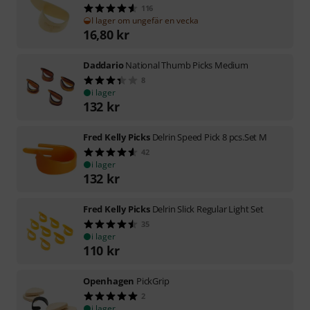
116
I lager om ungefär en vecka
16,80
kr
Daddario
National Thumb Picks Medium
8
i lager
132
kr
Fred Kelly Picks
Delrin Speed Pick 8 pcs.Set M
42
i lager
132
kr
Fred Kelly Picks
Delrin Slick Regular Light Set
35
i lager
110
kr
Openhagen
PickGrip
2
i lager