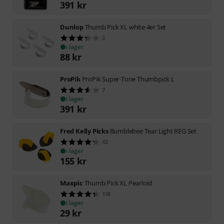
391
kr
Dunlop
Thumb Pick XL white 4er Set
3
i lager
88
kr
ProPik
ProPik Super-Tone Thumbpick L
7
i lager
391
kr
Fred Kelly Picks
Bumblebee Tear Light REG Set
42
i lager
155
kr
Maxpic
Thumb Pick XL Pearloid
118
i lager
29
kr