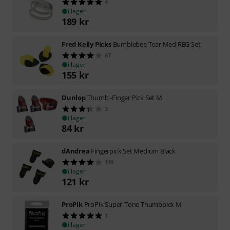
4
i lager
189
kr
Fred Kelly Picks
Bumblebee Tear Med REG Set
67
i lager
155
kr
Dunlop
Thumb -Finger Pick Set M
3
i lager
84
kr
dAndrea
Fingerpick Set Medium Black
119
i lager
121
kr
ProPik
ProPik Super-Tone Thumbpick M
1
i lager