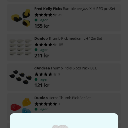
Fred Kelly Picks
Bumblebee Jazz X-H REG pcs.Set
21
i lager
155
kr
Dunlop
Thumb Pick medium LH 12er Set
107
i lager
211
kr
dAndrea
Thumb Picks 6 pcs Pack BL L
5
i lager
121
kr
Dunlop
Herco Thumb Pick 3er Set
3
i lager
88
kr
Cling Pro Picks
Fingers Fr. Thumb Pick Large