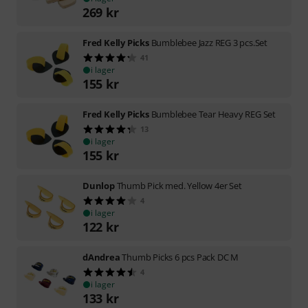
269
kr
Fred Kelly Picks
Bumblebee Jazz REG 3 pcs.Set
41
i lager
155
kr
Fred Kelly Picks
Bumblebee Tear Heavy REG Set
13
i lager
155
kr
Dunlop
Thumb Pick med. Yellow 4er Set
4
i lager
122
kr
dAndrea
Thumb Picks 6 pcs Pack DC M
4
i lager
133
kr