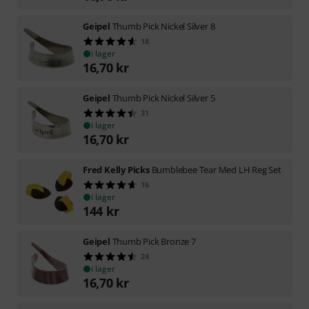
Geipel
Thumb Pick Nickel Silver 8
18
i lager
16,70
kr
Geipel
Thumb Pick Nickel Silver 5
31
i lager
16,70
kr
Fred Kelly Picks
Bumblebee Tear Med LH Reg Set
16
i lager
144
kr
Geipel
Thumb Pick Bronze 7
24
i lager
16,70
kr