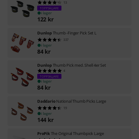
13
TOPPSÄLJARE
i lager
122
kr
Dunlop
Thumb -Finger Pick Set L
337
i lager
84
kr
Dunlop
Thumb Pick med. Shell 4er Set
4
TOPPSÄLJARE
i lager
84
kr
Daddario
National Thumb Picks Large
19
i lager
144
kr
ProPik
The Original Thumbpick Large