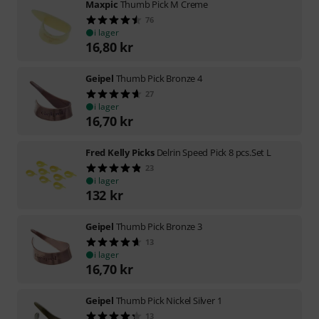
Maxpic
Thumb Pick M Creme
76
i lager
16,80
kr
Geipel
Thumb Pick Bronze 4
27
i lager
16,70
kr
Fred Kelly Picks
Delrin Speed Pick 8 pcs.Set L
23
i lager
132
kr
Geipel
Thumb Pick Bronze 3
13
i lager
16,70
kr
Geipel
Thumb Pick Nickel Silver 1
13