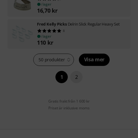
i lager
16,70
kr
Fred Kelly Picks
Delrin Slick Regular Heavy Set
8
i lager
110
kr
Visa mer
50 produkter
1
2
Gratis frakt från 1 600 kr
Priset är inklusive moms