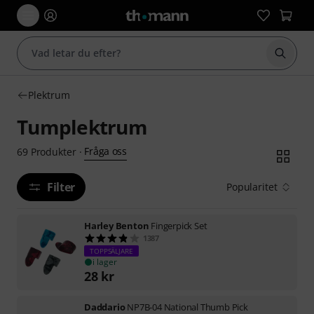
Börja 
Plektrum
Tumplektrum
Fråga oss
69
Produkter
·
Filter
Popularitet
Harley Benton
Fingerpick Set
1387
TOPPSÄLJARE
i lager
28
kr
Daddario
NP7B-04 National Thumb Pick