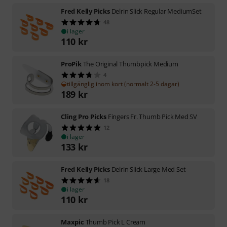
Fred Kelly Picks
Delrin Slick Regular MediumSet
48
i lager
110
kr
ProPik
The Original Thumbpick Medium
4
tillgänglig inom kort (normalt 2-5 dagar)
189
kr
Cling Pro Picks
Fingers Fr. Thumb Pick Med SV
12
i lager
133
kr
Fred Kelly Picks
Delrin Slick Large Med Set
18
i lager
110
kr
Maxpic
Thumb Pick L Cream