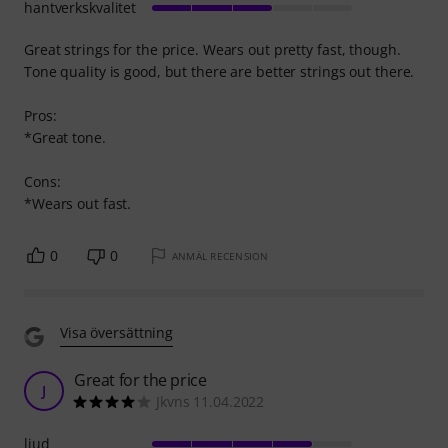
hantverkskvalitet
Great strings for the price. Wears out pretty fast, though.
Tone quality is good, but there are better strings out there.
Pros:
*Great tone.
Cons:
*Wears out fast.
0
0
ANMÄL RECENSION
Visa översättning
Great for the price
J
Jkvns 11.04.2022
ljud