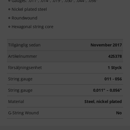
Gauges: .011", .014", .019", .030", .044", .056"
Nickel plated steel
Roundwound
Hexagonal string core
Tillgänglig sedan
November 2017
Artikelnummer
425378
försäljningsenhet
1 Styck
String gauge
011 - 056
String gauge
0,011" – 0,056"
Material
Steel, nickel plated
G-String Wound
No