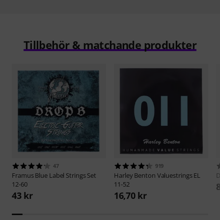
Tillbehör & matchande produkter
47
919
Framus
Blue Label Strings Set
Harley Benton
Valuestrings EL
D
12-60
11-52
43 kr
16,70 kr