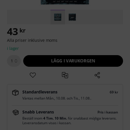
43
kr
Alla priser inklusive moms
i lager
LÄGG I VARUKORGEN
1
Standardleverans
69 kr
Väntas mellan
Mån., 10.08.
och
Tis., 11.08.
.
Snabb Leverans
Pris i kassan
Beställ inom
4 Tim. 10 Min.
för snabbast möjliga leverans.
Leveransdatum visas i kassan.