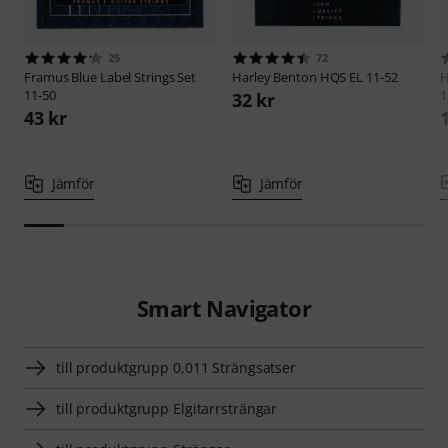
25
72
Framus
Blue Label Strings Set
Harley Benton
HQS EL 11-52
H
11-50
1
32 kr
43 kr
Jämför
Jämför
Smart Navigator
till produktgrupp 0,011 Strängsatser
till produktgrupp Elgitarrsträngar