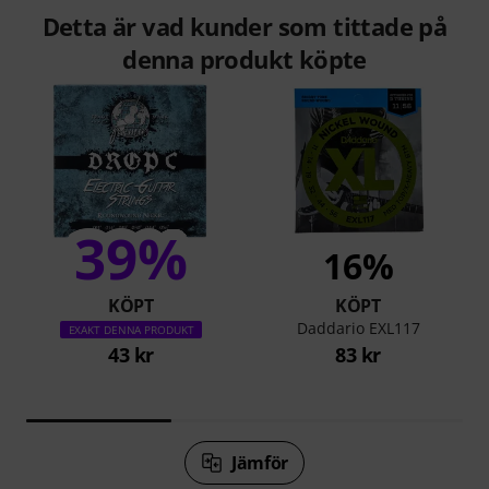
Detta är vad kunder som tittade på
denna produkt köpte
39%
16%
KÖPT
KÖPT
Daddario EXL117
EXAKT DENNA PRODUKT
43 kr
83 kr
Jämför