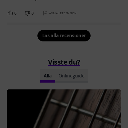
0
0
ANMÄL RECENSION
Läs alla recensioner
Visste du?
Alla
Onlineguide