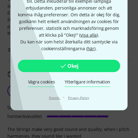
till. Detta inkluderar till exempel lämpliga
string tension fill for drop B is similar to my preferred 09 in
erbjudanden, personliga annonser och att
E std.
komma ihåg preferenser. Om detta är okej för dig,
Strings are packaged in individual paper covers. 3rd one is
godkänn helt enkelt användningen av cookies för
plain.
preferenser, statistik och marknadsföring genom
Made in China
att klicka på "Okej!" (
visa alla
).
Du kan när som helst återkalla ditt samtycke via
cookieinställningarna (
här
).
0
0
ANMÄL RECENSION
Okej
Visa översättning
Vägra cookies
Ytterligare information
Very Good
V
Vixxes 09.09.2022
·
Finstilt
Privacy Policy
ljud
hantverkskvalitet
The Strings make very good sound and quality, when i pitch
harmonies, they sound like i wanted