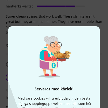
hantverkskvalitet
Super cheap strings that work well. These strings aren't
great but they aren't bad either. They have more treble than
a ernie ball set but that can be a good thing when In low
tunings like drop b
0
0
ANMÄL RECENSION
Visa översättning
Ok
K
Kir21 28.11.2024
Serveras med kärlek!
ljud
hantverkskvalitet
Med våra cookies vill vi erbjuda dig den bästa
möjliga shoppingupplevelsen med allt som hör
The strings are fit as expected on a strat type scale. Overall