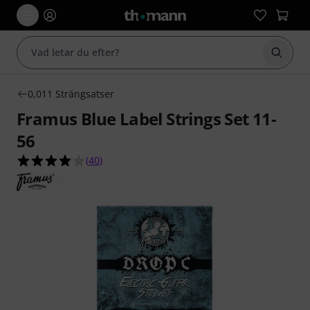
Börja 
0,011 Strängsatser
Framus Blue Label Strings Set 11-
56
4.1 av 5 stjärnor från 40 kundbetyg
(
40
)