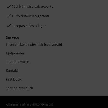
Råd från våra sak-experter
Tillfredställelse-garanti
Europas största lager
Service
Leveranskostnader och leveranstid
Hjälpcenter
Tillgodokvitton
Kontakt
Fast butik
Service överblick
Allmänna affärsvillkor
/
Finstilt