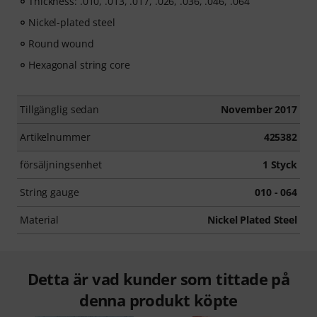
Thickness: .010, .013, .017, .026, .036, .046, .064
Nickel-plated steel
Round wound
Hexagonal string core
Tillgänglig sedan
November 2017
Artikelnummer
425382
försäljningsenhet
1 Styck
String gauge
010 - 064
Material
Nickel Plated Steel
Detta är vad kunder som tittade på
denna produkt köpte