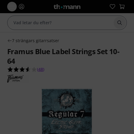
Börja 
7 strängars gitarrsatser
Framus Blue Label Strings Set 10-
64
3.5 av 5 stjärnor från 48 kundbetyg
(
48
)