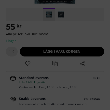
55
kr
Alla priser inklusive moms
i lager
LÄGG I VARUKORGEN
1
Standardleverans
69 kr
Från 1 600 kr gratis
Väntas mellan
Ons., 12.08.
och
Tors., 13.08.
.
Snabb Leverans
Pris i kassan
Leveransdatum och fraktkostnader visas i kassan.