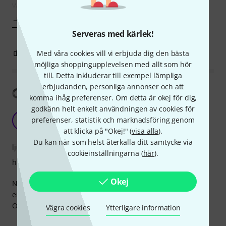
What is worth commenting on however is the set gauges.
Visa mer
Serveras med kärlek!
0
0
Med våra cookies vill vi erbjuda dig den bästa
ANMÄL RECENSION
möjliga shoppingupplevelsen med allt som hör
till. Detta inkluderar till exempel lämpliga
erbjudanden, personliga annonser och att
Visa översättning
komma ihåg preferenser. Om detta är okej för dig,
godkänn helt enkelt användningen av cookies för
strings for nothing
preferenser, statistik och marknadsföring genom
B
Bris 09.06.2021
att klicka på "Okej!" (
visa alla
).
Du kan när som helst återkalla ditt samtycke via
ljud
cookieinställningarna (
här
).
hantverkskvalitet
Okej
New package, first 3 strings full of rust. Wounding not long
enough for 26,5 inch scale. Makes fingers dirty.
Overall, to practice more and pay less - good deal.
Vägra cookies
Ytterligare information