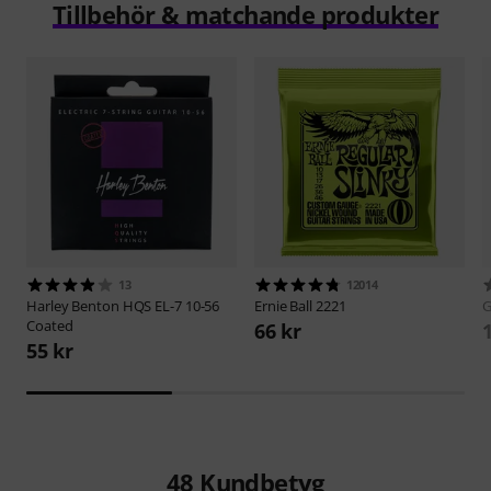
Tillbehör & matchande produkter
13
12014
Harley Benton
HQS EL-7 10-56
Ernie Ball
2221
Coated
66 kr
55 kr
48
Kundbetyg