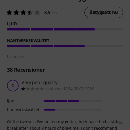
Betygsätt nu
3.5
/ 5
LJUD
HANTVERKSKVALITET
Poängpolicy
38
Recensioner
Very poor quality
C
customer1234 05.02.2020
ljud
hantverkskvalitet
Of the two sets I've put on my guitar, both have had a string
break after about 8 hours of playtime. I don't recommend