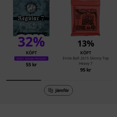
32%
13%
KÖPT
KÖPT
Ernie Ball 2615 Skinny Top
EXAKT DENNA PRODUKT
Heavy 7
55 kr
95 kr
Jämför