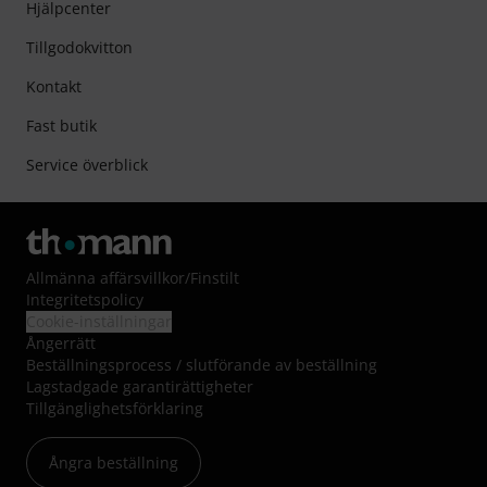
Hjälpcenter
Tillgodokvitton
Kontakt
Fast butik
Service överblick
Allmänna affärsvillkor
/
Finstilt
Integritetspolicy
Cookie-inställningar
Ångerrätt
Beställningsprocess / slutförande av beställning
Lagstadgade garantirättigheter
Tillgänglighetsförklaring
Ångra beställning