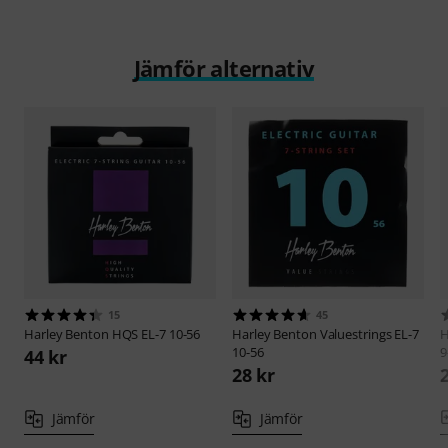
Jämför alternativ
15
45
Harley Benton
HQS EL-7 10-56
Harley Benton
Valuestrings EL-7
H
10-56
9
44 kr
28 kr
Jämför
Jämför