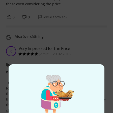
these even considering the price.
0
0
ANMÄL RECENSION
Visa översättning
Very Impressed for the Price
JC
Jamie C 20.02.2018
ljud
hantverkskvalitet
10 - 64
For the price, I'm very impressed with these strings. Given
the price of certain brands, there is an expectation that
those costing less will somehow be inferior. So far, I can say
that this is not the case. However, realistically, strings are
strings, and differences between brands are negligible.