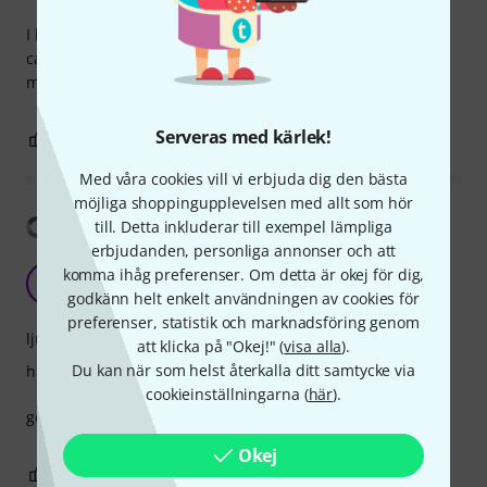
I buy these as spare strings to take with me to shows, in
case a string breaks. They are really good value for the
money, but not my nr.1 strings.
Serveras med kärlek!
1
0
ANMÄL RECENSION
Med våra cookies vill vi erbjuda dig den bästa
möjliga shoppingupplevelsen med allt som hör
Visa översättning
till. Detta inkluderar till exempel lämpliga
erbjudanden, personliga annonser och att
komma ihåg preferenser. Om detta är okej för dig,
I
iRma2021 14.05.2023
godkänn helt enkelt användningen av cookies för
preferenser, statistik och marknadsföring genom
ljud
att klicka på "Okej!" (
visa alla
).
Du kan när som helst återkalla ditt samtycke via
hantverkskvalitet
cookieinställningarna (
här
).
good price for this quality
Okej
0
0
ANMÄL RECENSION