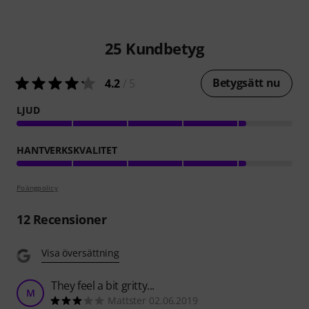
25
Kundbetyg
Betygsätt nu
4.2
/ 5
LJUD
HANTVERKSKVALITET
Poängpolicy
12
Recensioner
Visa översättning
They feel a bit gritty...
M
Mattster 02.06.2019