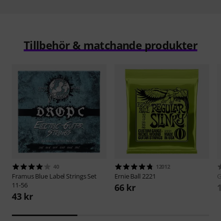
Tillbehör & matchande produkter
40
12012
Framus
Blue Label Strings Set
Ernie Ball
2221
11-56
66 kr
43 kr