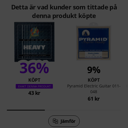
Detta är vad kunder som tittade på
denna produkt köpte
36%
9%
KÖPT
KÖPT
Pyramid Electric Guitar 011-
EXAKT DENNA PRODUKT
048
43 kr
61 kr
Jämför