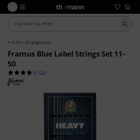
Börja 
0,011 Strängsatser
Framus Blue Label Strings Set 11-
50
4.2 av 5 stjärnor från 25 kundbetyg
(
25
)