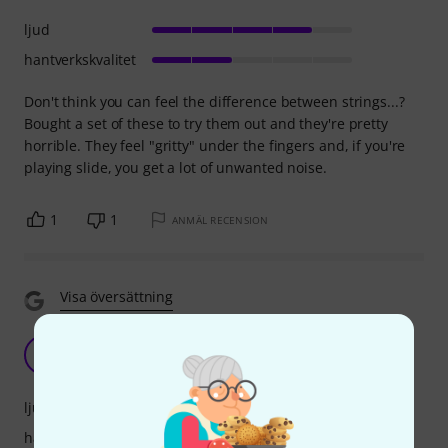
ljud
hantverkskvalitet
Don't think you can feel the difference between strings...?
Bought a set of these to try them out and they're pretty
horrible. They feel "gritty" under the fingers and, if you're
playing slide, you get a lot of unwanted noise.
1
1
ANMÄL RECENSION
Visa översättning
good value
J
Jevatro 19.02.2020
ljud
hantverkskvalitet