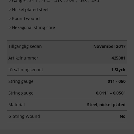
Gauges: .011", .014", .018", .028", .038", .050"
Nickel plated steel
Round wound
Hexagonal string core
Tillgänglig sedan
November 2017
Artikelnummer
425381
försäljningsenhet
1 Styck
String gauge
011 - 050
String gauge
0,011" – 0,050"
Material
Steel, nickel plated
G-String Wound
No