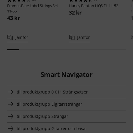
Framus
Blue Label Strings Set
Harley Benton
HQS EL 11-52
H
11-56
1
32 kr
43 kr
Jämför
Jämför
Smart Navigator
till produktgrupp 0,011 Strängsatser
till produktgrupp Elgitarrsträngar
till produktgrupp Strängar
till produktgrupp Gitarrer och basar