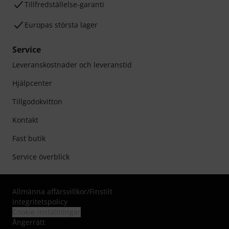
Tillfredställelse-garanti
Europas största lager
Service
Leveranskostnader och leveranstid
Hjälpcenter
Tillgodokvitton
Kontakt
Fast butik
Service överblick
Allmänna affärsvillkor
/
Finstilt
Integritetspolicy
Cookie-inställningar
Ångerrätt