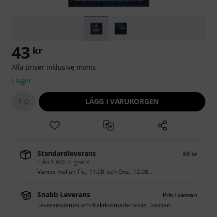
43
kr
Alla priser inklusive moms
i lager
LÄGG I VARUKORGEN
1
Standardleverans
69 kr
Från 1 600 kr gratis
Väntas mellan
Tis., 11.08.
och
Ons., 12.08.
.
Snabb Leverans
Pris i kassan
Leveransdatum och fraktkostnader visas i kassan.