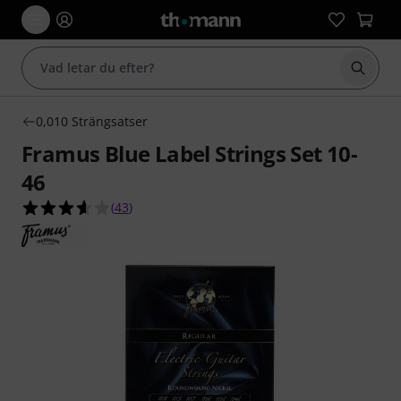
Börja 
0,010 Strängsatser
Framus Blue Label Strings Set 10-
46
3.6 av 5 stjärnor från 43 kundbetyg
(
43
)