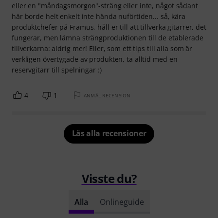
eller en "måndagsmorgon"-sträng eller inte, något sådant
här borde helt enkelt inte hända nuförtiden... så, kära
produktchefer på Framus, håll er till att tillverka gitarrer, det
fungerar, men lämna strängproduktionen till de etablerade
tillverkarna: aldrig mer! Eller, som ett tips till alla som är
verkligen övertygade av produkten, ta alltid med en
reservgitarr till spelningar :)
4
1
ANMÄL RECENSION
Läs alla recensioner
Visste du?
Alla
Onlineguide