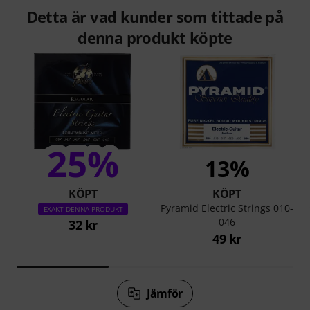
Detta är vad kunder som tittade på
denna produkt köpte
25%
13%
KÖPT
KÖPT
Pyramid Electric Strings 010-
EXAKT DENNA PRODUKT
046
32 kr
49 kr
Jämför