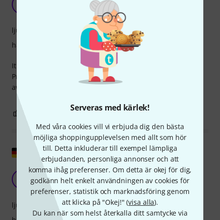
P
Parkeriloss 12.05.2023
ljud
hantverkskvalitet
It's a sweet deal but, nevertheless, corroded since day 1?
Probably sthing to do with their storage/packaging. Stay
away!
Serveras med kärlek!
0
0
ANMÄL RECENSION
Med våra cookies vill vi erbjuda dig den bästa
möjliga shoppingupplevelsen med allt som hör
till. Detta inkluderar till exempel lämpliga
Visa original
erbjudanden, personliga annonser och att
komma ihåg preferenser. Om detta är okej för dig,
Dålig materialkvalitet i grunden
MT
godkänn helt enkelt användningen av cookies för
Mick Tunes 15.01.2018
preferenser, statistik och marknadsföring genom
att klicka på "Okej!" (
visa alla
).
ljud
Du kan när som helst återkalla ditt samtycke via
hantverkskvalitet