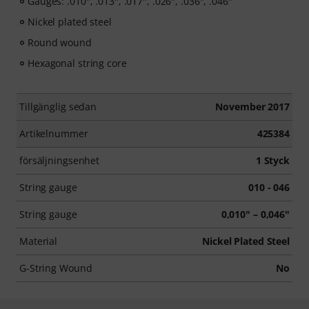
Gauges: .010", .013", .017", .026", .036", .046"
Nickel plated steel
Round wound
Hexagonal string core
Tillgänglig sedan
November 2017
Artikelnummer
425384
försäljningsenhet
1 Styck
String gauge
010 - 046
String gauge
0,010" – 0,046"
Material
Nickel Plated Steel
G-String Wound
No