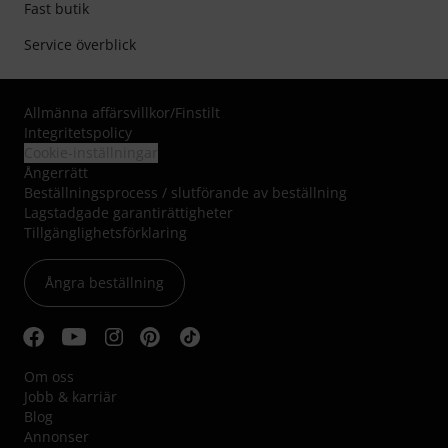
Fast butik
Service överblick
Allmänna affärsvillkor
/
Finstilt
Integritetspolicy
Cookie-inställningar
Ångerrätt
Beställningsprocess / slutförande av beställning
Lagstadgade garantirättigheter
Tillgänglighetsförklaring
Ångra beställning
Om oss
Jobb & karriär
Blog
Annonser