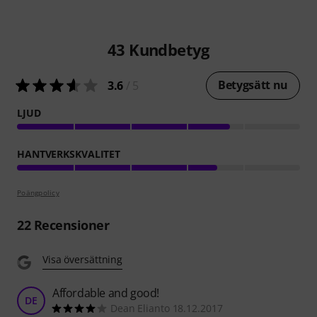
43
Kundbetyg
Betygsätt nu
3.6
/ 5
LJUD
HANTVERKSKVALITET
Poängpolicy
22
Recensioner
Visa översättning
Affordable and good!
DE
Dean Elianto 18.12.2017