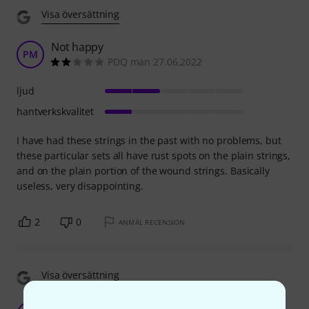
Visa översättning
Not happy
PM
PDQ man 27.06.2022
ljud
hantverkskvalitet
I have had these strings in the past with no problems, but
these particular sets all have rust spots on the plain strings,
and on the plain portion of the wound strings. Basically
useless, very disappointing.
2
0
ANMÄL RECENSION
Visa översättning
Arrived already corroded!!!!