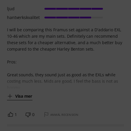
ljud
hantverkskvalitet
I will be comparing this Framus set against a D'addario EXL
10-46 which are my main sets. Definitely can recommend
these sets for a cheaper alternative, and a much better buy
compared to the cheaper Harley Benton sets.
Pros:
Great sounds, they sound just as good as the EXLs while
costing much less. Mids are good, I feel the bass is not as
boomy
Visa mer
1
0
ANMÄL RECENSION