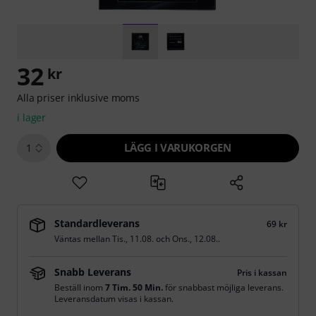
32
kr
Alla priser inklusive moms
i lager
LÄGG I VARUKORGEN
1
Standardleverans
69 kr
Väntas mellan
Tis., 11.08.
och
Ons., 12.08.
.
Snabb Leverans
Pris i kassan
Beställ inom
7 Tim. 50 Min.
för snabbast möjliga leverans.
Leveransdatum visas i kassan.