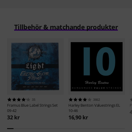
Tillbehör & matchande produkter
35
3662
Framus
Blue Label Strings Set
Harley Benton
Valuestrings EL
P
09-42
10-46
32 kr
16,90 kr