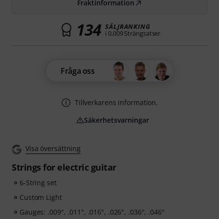
Fraktinformation
134
SÄLJRANKING
i 0,009 Strängsatser
Fråga oss
Tillverkarens information.
Säkerhetsvarningar
Visa översättning
Strings for electric guitar
6-String set
Custom Light
Gauges: .009", .011", .016", .026", .036", .046"