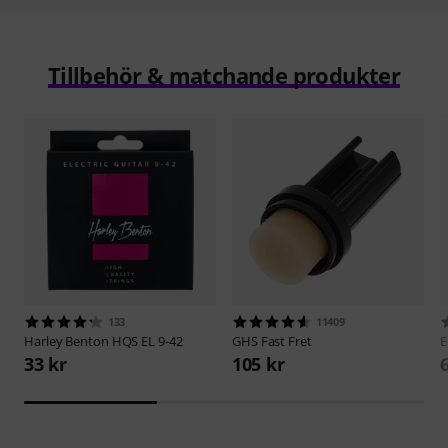
Tillbehör & matchande produkter
133
11409
Harley Benton
HQS EL 9-42
GHS
Fast Fret
E
33 kr
105 kr