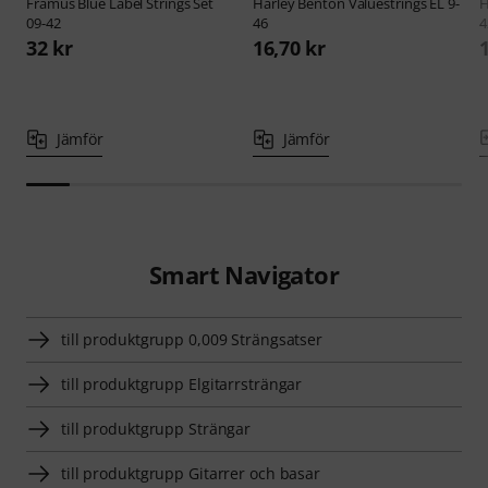
Framus
Blue Label Strings Set
Harley Benton
Valuestrings EL 9-
H
09-42
46
4
32 kr
16,70 kr
Jämför
Jämför
Smart Navigator
till produktgrupp 0,009 Strängsatser
till produktgrupp Elgitarrsträngar
till produktgrupp Strängar
till produktgrupp Gitarrer och basar