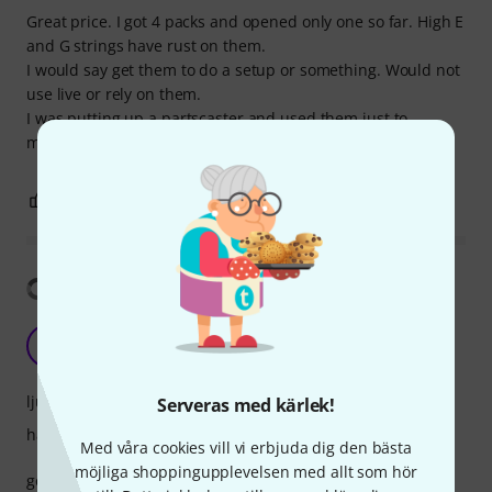
Great price. I got 4 packs and opened only one so far. High E
and G strings have rust on them.
I would say get them to do a setup or something. Would not
use live or rely on them.
I was putting up a partscaster and used them just to
measure and set up everything.
0
0
ANMÄL RECENSION
Visa översättning
I
iRma2021 14.05.2023
ljud
Serveras med kärlek!
hantverkskvalitet
Med våra cookies vill vi erbjuda dig den bästa
möjliga shoppingupplevelsen med allt som hör
good price for this quality