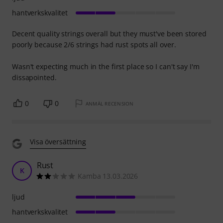
hantverkskvalitet
Decent quality strings overall but they must've been stored
poorly because 2/6 strings had rust spots all over.
Wasn't expecting much in the first place so I can't say I'm
dissapointed.
0
0
ANMÄL RECENSION
Visa översättning
Rust
K
Kamba 13.03.2026
ljud
hantverkskvalitet