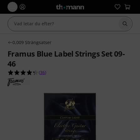
Börja 
0,009 Strängsatser
Framus Blue Label Strings Set 09-
46
4.3 av 5 stjärnor från 36 kundbetyg
(
36
)