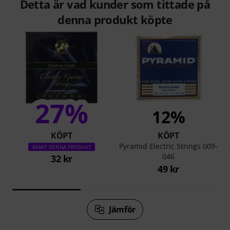
Detta är vad kunder som tittade på
denna produkt köpte
27%
12%
KÖPT
KÖPT
Pyramid Electric Strings 009-
EXAKT DENNA PRODUKT
046
32 kr
49 kr
Jämför