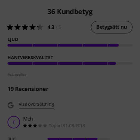
36
Kundbetyg
Betygsätt nu
4.3
/ 5
LJUD
HANTVERKSKVALITET
Poängpolicy
19
Recensioner
Visa översättning
Meh
T
Topod 31.08.2018
ljud