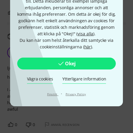
till. Detta inkluderar till exempel lämpliga
erbjudanden, personliga annonser och att
0
0
ANMÄL RECENSION
komma ihåg preferenser. Om detta är okej för dig,
godkänn helt enkelt användningen av cookies för
preferenser, statistik och marknadsföring genom
att klicka på "Okej!" (
visa alla
).
Visa översättning
Du kan när som helst återkalla ditt samtycke via
cookieinställningarna (
här
).
Will break straight away
JC
Junio Cunha 14.02.2026
Okej
ljud
hantverkskvalitet
Vägra cookies
Ytterligare information
I always used the same gauge, but from a different brand,
·
Finstilt
Privacy Policy
and I never broke a string in two minutes of use. This
happened to me twice in a row with these strings. Truly
awful
0
0
ANMÄL RECENSION