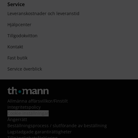
Service
Leveranskostnader och leveranstid
Hjälpcenter
Tillgodokvitton
Kontakt
Fast butik
Service överblick
Allmänna affärsvillkor
/
Finstilt
Integritetspolicy
Cookie-inställningar
Ångerrätt
Beställningsprocess / slutförande av beställning
Lagstadgade garantirättigheter
Tillgänglighetsförklaring