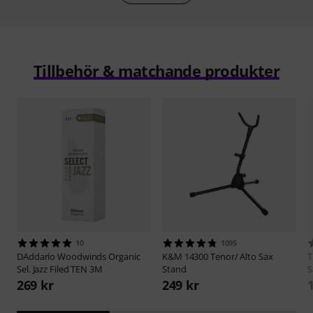
Tillbehör & matchande produkter
10
1095
DAddario Woodwinds
Organic
K&M
14300 Tenor/ Alto Sax
Sel. Jazz Filed TEN 3M
Stand
S
269 kr
249 kr