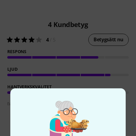
4
Kundbetyg
Betygsätt nu
4
/ 5
RESPONS
LJUD
HANTVERKSKVALITET
Poängpolicy
Visste du?