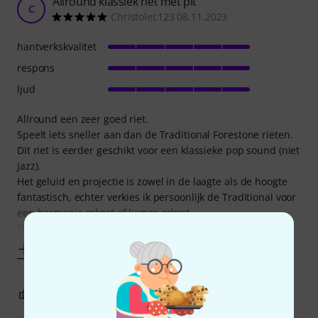
Allround klassiek riet met pit
C
Christolec123 08.11.2023
hantverkskvalitet
respons
ljud
Allround een zeer goed riet.
Speelt iets sneller aan dan de Traditional Forestone rieten.
Dit riet is eerder geschikt voor een klassieke pop sound (niet
jazz).
Het geluid en projectie is zowel in de laagte als de hoogte
fantastisch, echter verkies ik persoonlijk de Traditional voor
een harmonie orkest of kamer orkest.
De White Bamboo heeft een iets
Visa mer
0
0
ANMÄL RECENSION