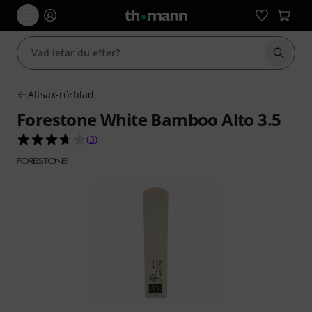
Börja 
Altsax-rörblad
Forestone White Bamboo Alto 3.5
3.7 av 5 stjärnor från 3 kundbetyg
(
3
)