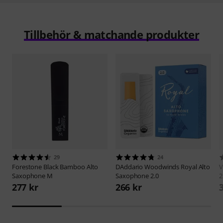
Tillbehör & matchande produkter
29
24
Forestone
Black Bamboo Alto
DAddario Woodwinds
Royal Alto
V
Saxophone M
Saxophone 2.0
2
277 kr
266 kr