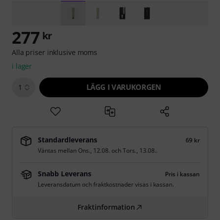
277
kr
Alla priser inklusive moms
i lager
LÄGG I VARUKORGEN
1
Standardleverans
69 kr
Väntas mellan
Ons., 12.08.
och
Tors., 13.08.
.
Snabb Leverans
Pris i kassan
Leveransdatum och fraktkostnader visas i kassan.
Fraktinformation