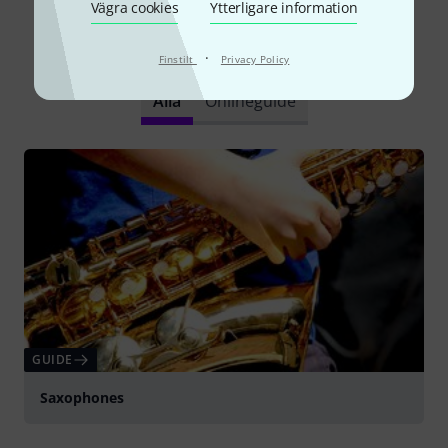
Vägra cookies
Ytterligare information
Visste du?
·
Finstilt
Privacy Policy
Alla
Onlineguide
GUIDE
Saxophones