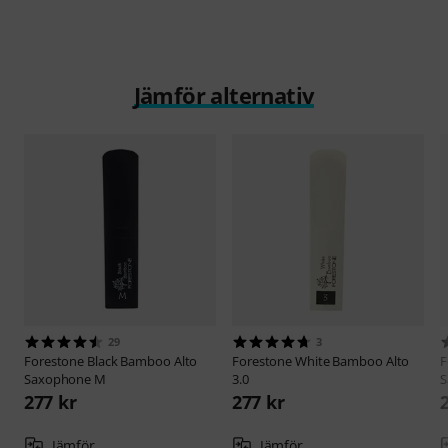
Jämför alternativ
29
3
Forestone
Black Bamboo Alto
Forestone
White Bamboo Alto
F
Saxophone M
3.0
S
277 kr
277 kr
Jämför
Jämför