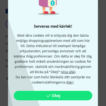
Visa original
perfekt
X
Serveras med kärlek!
Xachrist88 28.09.2019
Med våra cookies vill vi erbjuda dig den bästa
hantverkskvalitet
möjliga shoppingupplevelsen med allt som hör
respons
till. Detta inkluderar till exempel lämpliga
ljud
erbjudanden, personliga annonser och att
komma ihåg preferenser. Om detta är okej för dig,
Vass som används för en Selmer altsax: perfekt, ger ett
godkänn helt enkelt användningen av cookies för
perfekt ljud från första användningen.
preferenser, statistik och marknadsföring genom
att klicka på "Okej!" (
visa alla
).
Du kan när som helst återkalla ditt samtycke via
0
0
ANMÄL RECENSION
cookieinställningarna (
här
).
Okej
Läs alla recensioner