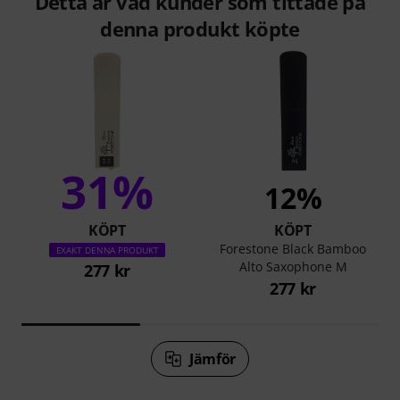
Detta är vad kunder som tittade på
denna produkt köpte
31%
12%
KÖPT
KÖPT
Forestone Black Bamboo
EXAKT DENNA PRODUKT
Alto Saxophone M
277 kr
277 kr
Jämför