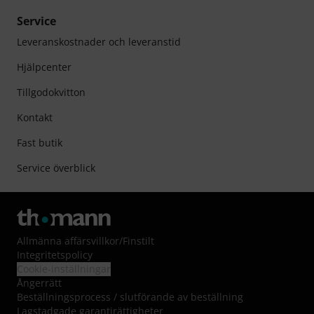
Service
Leveranskostnader och leveranstid
Hjälpcenter
Tillgodokvitton
Kontakt
Fast butik
Service överblick
Allmänna affärsvillkor
/
Finstilt
Integritetspolicy
Cookie-inställningar
Ångerrätt
Beställningsprocess / slutförande av beställning
Lagstadgade garantirättigheter