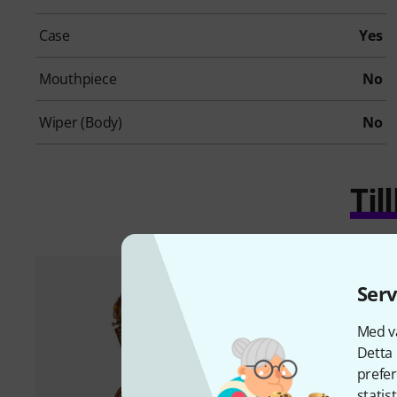
Case
Yes
Mouthpiece
No
Wiper (Body)
No
Ti
Serv
Med vå
Detta 
prefer
statis