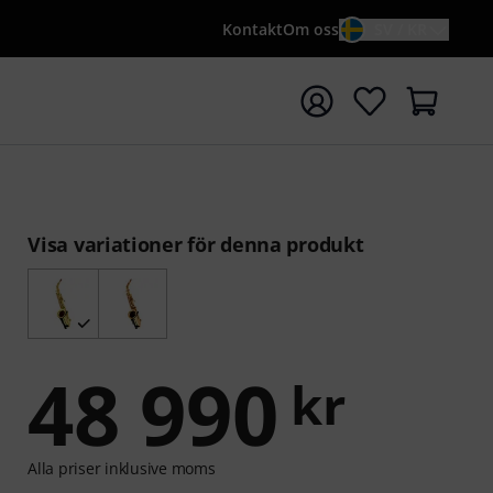
Kontakt
Om oss
SV / KR
a sökningen med söktermen {searchTerm}
Visa variationer för denna produkt
48 990
kr
Alla priser inklusive moms