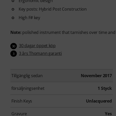
Ergonomic design
Key posts: Hybrid Post Construction
High F# key
Note:
polished instrument that tarnishes over time and d
30 dagar öppet köp
30
3 års Thomann garanti
3
Tillgänglig sedan
November 2017
försäljningsenhet
1 Styck
Finish Keys
Unlacquered
Gravure
Yes