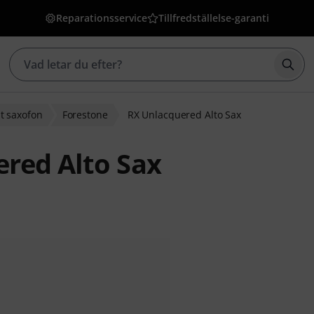
Reparationsservice
Tillfredställelse-garanti
Börj
lt saxofon
Forestone
RX Unlacquered Alto Sax
red Alto Sax