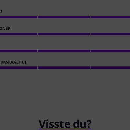
NS
ONER
RKSKVALITET
Visste du?