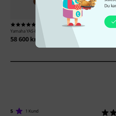
Du kan
1
1095
Yamaha
YAS-82 ZA Alto Sax
K&M
14300 Tenor/ Al
Stand
58 600 kr
249 kr
5
1 Kund