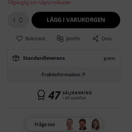
Tillgänglig om några månader
LÄGG I VARUKORGEN
1
Bokmärk
Jämför
Dela
Standardleverans
gratis
Fraktinformation
47
SÄLJRANKING
i alt saxofon
Fråga oss