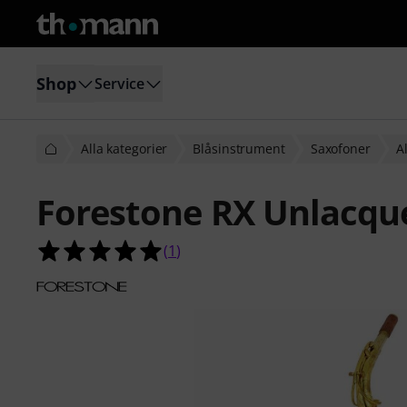
Shop
Service
Alla kategorier
Blåsinstrument
Saxofoner
A
Forestone RX Unlacque
5.0 av 5 stjärnor från 1 kundbetyg
(
1
)