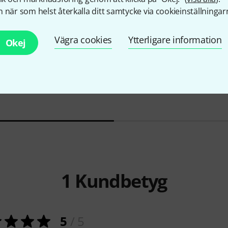
 när som helst återkalla ditt samtycke via cookieinställningar
Vägra cookies
Ytterligare information
Okej
137
to Sax
Thomann
Antique Alto Sax
Thomann
6
Saxophone
5 333 kr
145 kr
1
Kundbetyg
5
/ 5