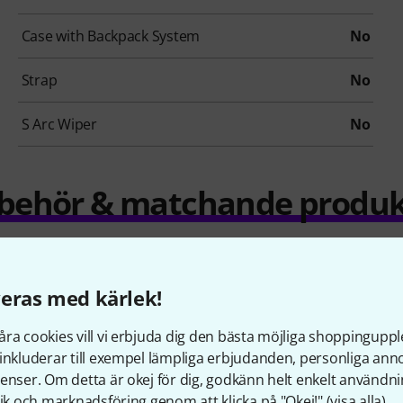
Case with Backpack System
No
Strap
No
S Arc Wiper
No
llbehör & matchande produk
eras med kärlek!
ra cookies vill vi erbjuda dig den bästa möjliga shoppingupple
inkluderar till exempel lämpliga erbjudanden, personliga an
enser. Om detta är okej för dig, godkänn helt enkelt användni
tik och marknadsföring genom att klicka på "Okej!" (
visa alla
).